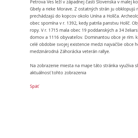
Petrova Ves leží v západnej časti Slovenska v male
Gbely a rieke Morave. Z ostatných strán ju obklopuj
prechádzajú do kopcov okolo Unína a Holíča. Archeologi
obec spomína v r. 1392, kedy patrila panstvu Holíč. Ob
ropy. V r. 1715 mala obec 19 poddanských a 34 želiar
domov a 1116 obyvateľov. Dominantou obce je rím. kat.
celé obdobie svojej existencie medzi najväčšie obce 
medzinárodná Záhorácka veterán rallye.
Na zobrazenie miesta na mape táto stránka využíva 
aktuálnosť tohto zobrazenia
Späť