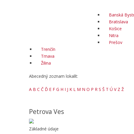
Banská Bystr
Bratislava
Košice
Nitra
Prešov
Trenčín
Trnava
Žilina
Abecedný zoznam lokalít:
A
B
C
Č
Ď
E
F
G
H
I
J
K
L
M
N
O
P
R
S
Š
T
Ú
V
Z
Ž
Petrova Ves
Základné údaje