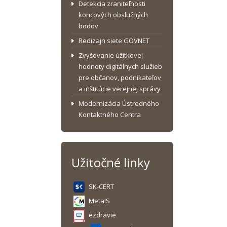
Detekcia zraniteľnosti
koncových obslužných
bodov
Redizajn siete GOVNET
Zvyšovanie úžitkovej
hodnoty digitálnych služieb
pre občanov, podnikateľov
a inštitúcie verejnej správy
Modernizácia Ústredného
Kontaktného Centra
Užitočné linky
SK-CERT
MetaIS
ezdravie