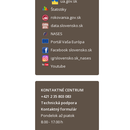
ua.gov.sk
Štatistiky
rokovania.gov.sk
data.slovensko.sk
NASES
Portál Vaša Európa
Facebook slovensko.sk
ig/slovensko.sk_nases
Youtube
KONTAKTNÉ CENTRUM
+421 2 35 803 083
Technická podpora
Kontaktný formulár
Pondelok až piatok
8.00 - 17.00 h