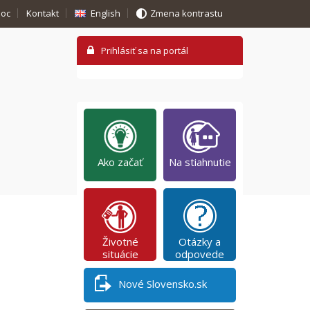
oc
Kontakt
English
Zmena kontrastu
Ako začať
Na stiahnutie
Životné
Otázky a
situácie
odpovede
Nové Slovensko.sk