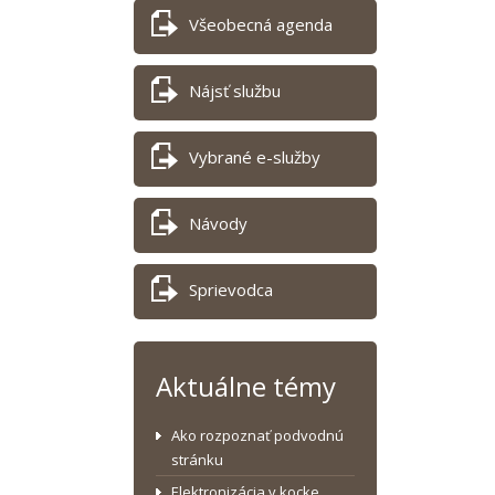
Všeobecná agenda
Nájsť službu
Vybrané e-služby
Návody
Sprievodca
Aktuálne témy
Ako rozpoznať podvodnú
stránku
Elektronizácia v kocke