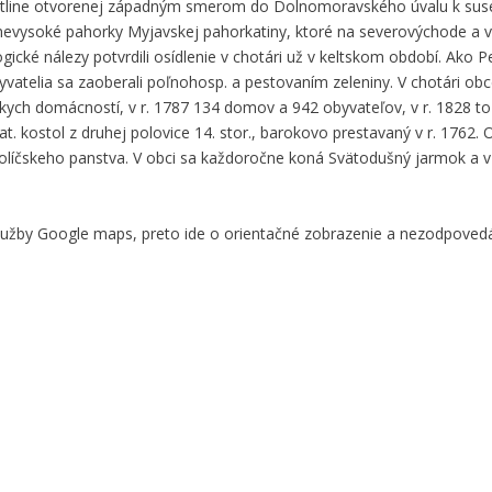
j kotline otvorenej západným smerom do Dolnomoravského úvalu k s
ú nevysoké pahorky Myjavskej pahorkatiny, ktoré na severovýchode a 
cké nálezy potvrdili osídlenie v chotári už v keltskom období. Ako P
yvatelia sa zaoberali poľnohosp. a pestovaním zeleniny. V chotári obc
skych domácností, v r. 1787 134 domov a 942 obyvateľov, v r. 1828 t
 kostol z druhej polovice 14. stor., barokovo prestavaný v r. 1762. O
holíčskeho panstva. V obci sa každoročne koná Svätodušný jarmok a 
služby Google maps, preto ide o orientačné zobrazenie a nezodpove