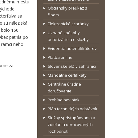
usednému mestu
Občiansky preukaz s
východe
čipom
eterfalva sa
e sú náleziská
Elektronické schránky
o bolo 160
Uznané spôsoby
bec patrila po
autorizácie a e-služby
v rámci neho
Evidencia autentifikátorov
Platba online
dáme za
Slovenské eID v zahraničí
Mandátne certifikáty
Centrálne úradné
doručovanie
Prehľad noviniek
Plán technických odstávok
Služby sprístupňovania a
zdieľania doručovaných
rozhodnutí