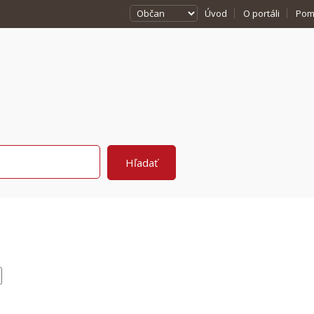
Úvod
O portáli
Pom