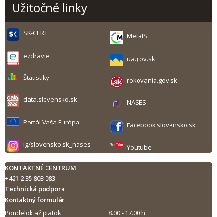
Užitočné linky
SK-CERT
MetaIS
ezdravie
ua.gov.sk
Štatistiky
rokovania.gov.sk
data.slovensko.sk
NASES
Portál Vaša Európa
Facebook slovensko.sk
ig/slovensko.sk_nases
Youtube
KONTAKTNÉ CENTRUM
+421 2 35 803 083
Technická podpora
Kontaktný formulár
Pondelok až piatok
8.00 - 17.00 h
Tlač obsahu