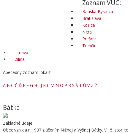
Zoznam VÚC:
Banská Bystrica
Bratislava
Košice
Nitra
Prešov
Trenčín
Trnava
Žilina
Abecedný zoznam lokalít:
A
B
C
Č
Ď
E
F
G
H
I
J
K
L
M
N
O
P
R
S
Š
T
Ú
V
Z
Ž
Bátka
Základné údaje
Obec vznikla r. 1907 zlúčením Nižnej a Vyšnej Bátky. V 15. stor. to