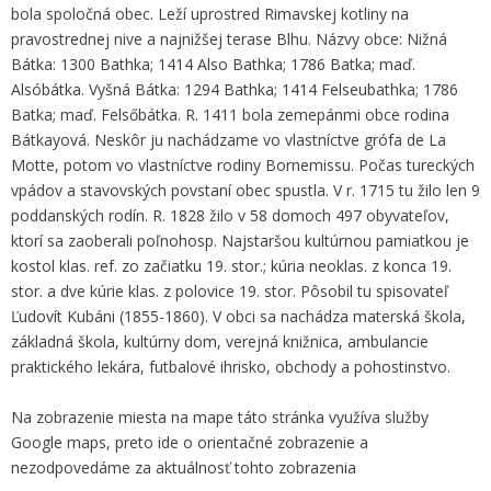
bola spoločná obec. Leží uprostred Rimavskej kotliny na
pravostrednej nive a najnižšej terase Blhu. Názvy obce: Nižná
Bátka: 1300 Bathka; 1414 Also Bathka; 1786 Batka; maď.
Alsóbátka. Vyšná Bátka: 1294 Bathka; 1414 Felseubathka; 1786
Batka; maď. Felsőbátka. R. 1411 bola zemepánmi obce rodina
Bátkayová. Neskôr ju nachádzame vo vlastníctve grófa de La
Motte, potom vo vlastníctve rodiny Bornemissu. Počas tureckých
vpádov a stavovských povstaní obec spustla. V r. 1715 tu žilo len 9
poddanských rodín. R. 1828 žilo v 58 domoch 497 obyvateľov,
ktorí sa zaoberali poľnohosp. Najstaršou kultúrnou pamiatkou je
kostol klas. ref. zo začiatku 19. stor.; kúria neoklas. z konca 19.
stor. a dve kúrie klas. z polovice 19. stor. Pôsobil tu spisovateľ
Ľudovít Kubáni (1855-1860). V obci sa nachádza materská škola,
základná škola, kultúrny dom, verejná knižnica, ambulancie
praktického lekára, futbalové ihrisko, obchody a pohostinstvo.
Na zobrazenie miesta na mape táto stránka využíva služby
Google maps, preto ide o orientačné zobrazenie a
nezodpovedáme za aktuálnosť tohto zobrazenia