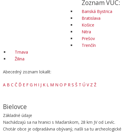
Zoznam VÚC:
Banská Bystrica
Bratislava
Košice
Nitra
Prešov
Trenčín
Trnava
Žilina
Abecedný zoznam lokalít:
A
B
C
Č
Ď
E
F
G
H
I
J
K
L
M
N
O
P
R
S
Š
T
Ú
V
Z
Ž
Bielovce
Základné údaje
Nachádzajú sa na hranici s Maďarskom, 28 km JV od Levíc.
Chotár obce je odpradávna obývaný, našli sa tu archeologické