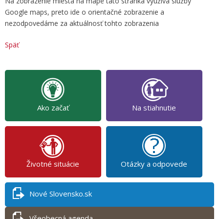
Na zobrazenie miesta na mape táto stránka využíva služby
Google maps, preto ide o orientačné zobrazenie a
nezodpovedáme za aktuálnosť tohto zobrazenia
Späť
Ako začať
Na stiahnutie
Životné situácie
Otázky a odpovede
Nové Slovensko.sk
Všeobecná agenda