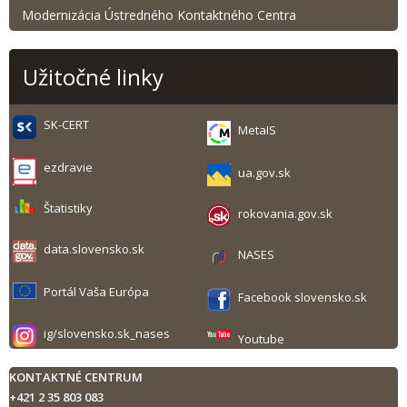
Modernizácia Ústredného Kontaktného Centra
Užitočné linky
SK-CERT
MetaIS
ezdravie
ua.gov.sk
Štatistiky
rokovania.gov.sk
data.slovensko.sk
NASES
Portál Vaša Európa
Facebook slovensko.sk
ig/slovensko.sk_nases
Youtube
KONTAKTNÉ CENTRUM
+421 2 35 803 083