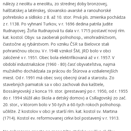
nálezy z neolitu a eneolitu, zo strednej doby bronzovej,
halštatskej a laténskej, slovansko-avarské a ranouhorské
pohrebisko a sídlisko z 8. až 10. stor. Prvá pís. zmienka pochádza
z r. 1138. Po vyhnaní Turkov, v r. 1696 dedina patrila Judite
Rudnayovej. Žofia Rudnayová tu dala v r. 1715 postaviť nový rím.
kat. kostol. Obyv. sa zaoberali poľnohosp., vinohradníctvom,
čiastočne aj rybárstvom. Po vzniku ČSR sa Bielovce stali
pohraničnou obcou. V r. 1948 vznikol ŠM, JRD bolo v obci
založené v r. 1951. Obec bola elektrifikovaná až v r. 1957. V
období industrializácie (1960 - 80) časť obyvateľstva, najmä
mužského dochádzala za prácou do Štúrova a vzdialenejších
miest. Od r. 1991 má obec svoj obecný úrad a starostu. Zo
stavebných pamiatok sa v obci zachovali dva kaštiele,
Bossányiovský z konca 19. stor. (prestavaný po r. 1950, od r. 1955
do r. 1994 slúžil ako škola a detský domov) a Csillagovský zo zač.
20. stor., v ktorom bolo v 50-tych a 60-tych rokoch poľnohosp.
učilište. Z kostolov v obci je starší rím. kat. kostol sv. Martina
(1714). Kostol ev. reformovanej cirkvi bol postavený v r. 1913.