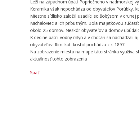
Leží na západnom úpätí Popriečneho v nadmorskej výške
Keramika však nepochádza od obyvateľov Porúbky, ktorá
Miestne sídlisko založili usadlíci so šoltýsom v druhej 
Michaloviec a ich príbuzným. Bola majetkovou súčasť
okolo 25 domov. Neskôr obyvateľov a domov ubúdalo. 
K dedine patril vodný mlyn a v chotári sa nachádzali a
obyvateľov. Rím. kat. kostol pochádza z r. 1897.
Na zobrazenie miesta na mape táto stránka využíva 
aktuálnosť tohto zobrazenia
Späť