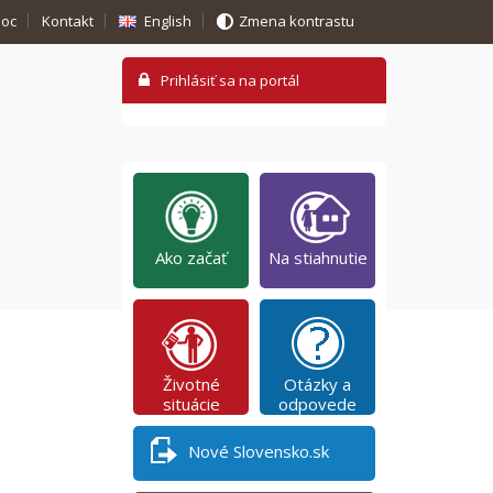
oc
Kontakt
English
Zmena kontrastu
Ako začať
Na stiahnutie
Životné
Otázky a
situácie
odpovede
Nové Slovensko.sk