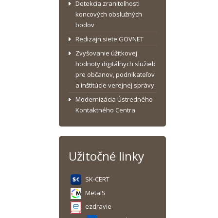
Detekcia zraniteľnosti
koncových obslužných
bodov
Redizajn siete GOVNET
Zvyšovanie úžitkovej
hodnoty digitálnych služieb
pre občanov, podnikateľov
a inštitúcie verejnej správy
Modernizácia Ústredného
Kontaktného Centra
Užitočné linky
SK-CERT
MetaIS
ezdravie