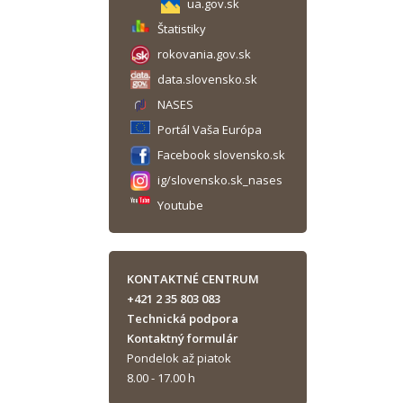
ua.gov.sk
Štatistiky
rokovania.gov.sk
data.slovensko.sk
NASES
Portál Vaša Európa
Facebook slovensko.sk
ig/slovensko.sk_nases
Youtube
KONTAKTNÉ CENTRUM
+421 2 35 803 083
Technická podpora
Kontaktný formulár
Pondelok až piatok
8.00 - 17.00 h