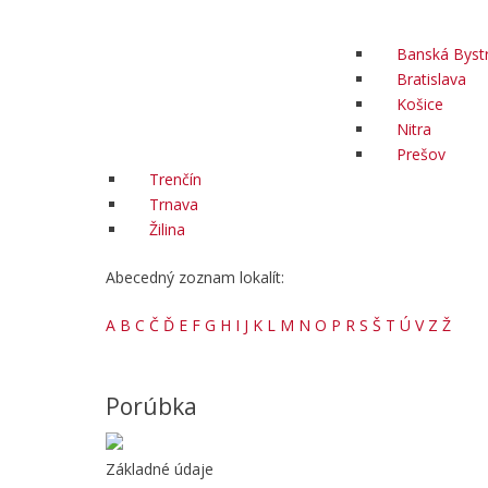
Banská Bystr
Bratislava
Košice
Nitra
Prešov
Trenčín
Trnava
Žilina
Abecedný zoznam lokalít:
A
B
C
Č
Ď
E
F
G
H
I
J
K
L
M
N
O
P
R
S
Š
T
Ú
V
Z
Ž
Porúbka
Základné údaje