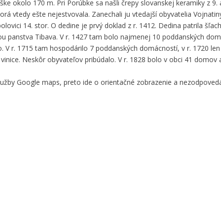
 okolo 170 m. Pri Porúbke sa našli črepy slovanskej keramiky z 9. a
 vtedy ešte nejestvovala. Zanechali ju vtedajší obyvatelia Vojnatin
polovici 14. stor. O dedine je prvý doklad z r. 1412. Dedina patrila šľac
ou panstva Tibava. V r. 1427 tam bolo najmenej 10 poddanských domo
V r. 1715 tam hospodárilo 7 poddanských domácností, v r. 1720 len
j vinice. Neskôr obyvateľov pribúdalo. V r. 1828 bolo v obci 41 domov 
služby Google maps, preto ide o orientačné zobrazenie a nezodpove