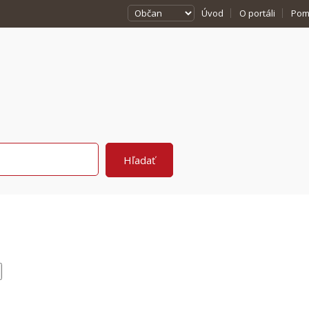
Úvod
O portáli
Pom