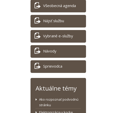
Všeobecná agenda
Nájsť službu
Vybrané e-služby
Návody
Sprievodca
Aktuálne témy
Ako rozpoznať podvodnú
stránku
Elektronizácia v kocke