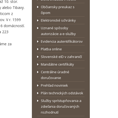
ž 10. stor.
Občiansky preukaz s
y alebo Tibavy.
čipom
hticom z
v. V r. 1599
Elektronické schránky
 6 domácností.
Uznané spôsoby
a 223
autorizácie a e-služby
Evidencia autentifikátorov
dáme za
Platba online
Slovenské eID v zahraničí
Mandátne certifikáty
Centrálne úradné
doručovanie
Prehľad noviniek
Plán technických odstávok
Služby sprístupňovania a
zdieľania doručovaných
rozhodnutí