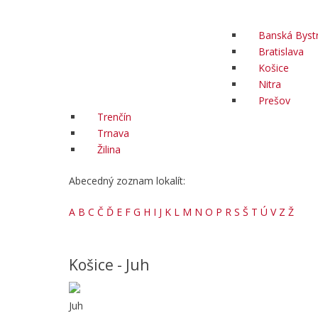
Banská Bystr
Bratislava
Košice
Nitra
Prešov
Trenčín
Trnava
Žilina
Abecedný zoznam lokalít:
A
B
C
Č
Ď
E
F
G
H
I
J
K
L
M
N
O
P
R
S
Š
T
Ú
V
Z
Ž
Košice - Juh
Juh