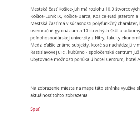
Mestská časť Košice-Juh má rozlohu 10,3 štvorcových
Košice-Lunik IX, Košice-Barca, Košice-Nad jazerom a
Mestská časť má v súčasnosti polyfunkčný charakter, k
osemročné gymnázium a 10 stredných škôl a odbornýc
poľnohospodárskej univerzity z Nitry, fakulty ekono
Medzi ďalšie známe subjekty, ktoré sa nachádzajú v me
Rastislavovej ulici, kultúrno - spoločenské centrum Ju
Ubytovacie možnosti ponúkajú hotel Centrum, hotel Ak
Na zobrazenie miesta na mape táto stránka využíva 
aktuálnosť tohto zobrazenia
Späť