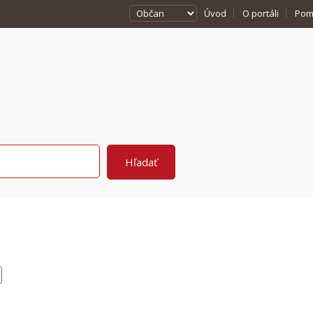
Úvod
O portáli
Pom