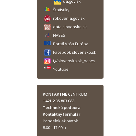
ua.gov.sk
Štatistiky
rokovania.gov.sk
data.slovensko.sk
NASES
Portál Vaša Európa
Facebook slovensko.sk
ig/slovensko.sk_nases
Youtube
KONTAKTNÉ CENTRUM
+421 2 35 803 083
Technická podpora
Kontaktný formulár
Pondelok až piatok
8.00 - 17.00 h