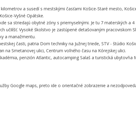
 kilometrov a susedí s mestskými časťami Košice-Staré mesto, Košic
 Košice-Vyšné Opátske.
de sa striedajú obytné zóny s priemyselnými. Je tu 7 materských a 4 
h učilíšť. Vysoké školstvo je zastúpené detašovaným pracoviskom S
miky a manažmentu.
stskej časti, patria Dom techniky na Južnej triede, STV - štúdio Koši
žan na Smetanovej ulici, Centrum voľného času na Kórejskej ulici.
adémia, penzión Atlantic, autocamping Salaš a turistická ubytovňa 
služby Google maps, preto ide o orientačné zobrazenie a nezodpove