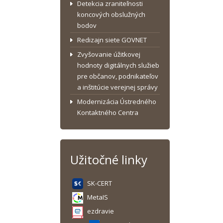
Detekcia zraniteľnosti
koncových obslužných
bodov
Redizajn siete GOVNET
Zvyšovanie úžitkovej
hodnoty digitálnych služieb
pre občanov, podnikateľov
a inštitúcie verejnej správy
Modernizácia Ústredného
Kontaktného Centra
Užitočné linky
SK-CERT
MetaIS
ezdravie