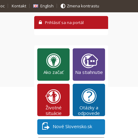
oc
Kontakt
English
Zmena kontrastu
Ako začať
Na stiahnutie
Životné
Otázky a
situácie
odpovede
Nové Slovensko.sk