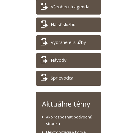
Všeobecná agenda
Nájsť službu
Vybrané e-služby
Návody
Sprievodca
Aktuálne témy
Ako rozpoznať podvodnú
stránku
Elektronizácia v kocke