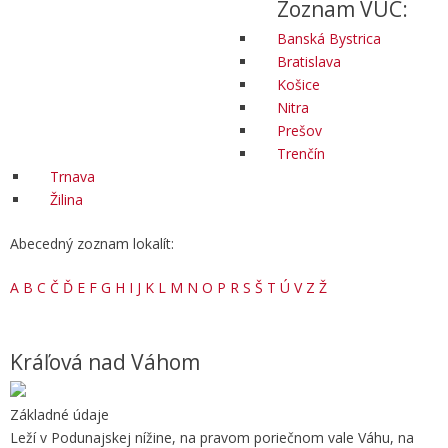
Zoznam VÚC:
Banská Bystrica
Bratislava
Košice
Nitra
Prešov
Trenčín
Trnava
Žilina
Abecedný zoznam lokalít:
A
B
C
Č
Ď
E
F
G
H
I
J
K
L
M
N
O
P
R
S
Š
T
Ú
V
Z
Ž
Kráľová nad Váhom
Základné údaje
Leží v Podunajskej nížine, na pravom poriečnom vale Váhu, na