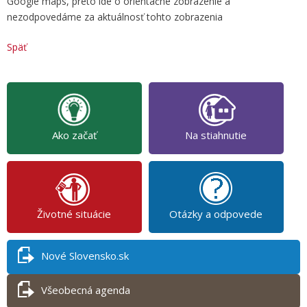
Google maps, preto ide o orientačné zobrazenie a
nezodpovedáme za aktuálnosť tohto zobrazenia
Späť
Ako začať
Na stiahnutie
Životné situácie
Otázky a odpovede
Nové Slovensko.sk
Všeobecná agenda