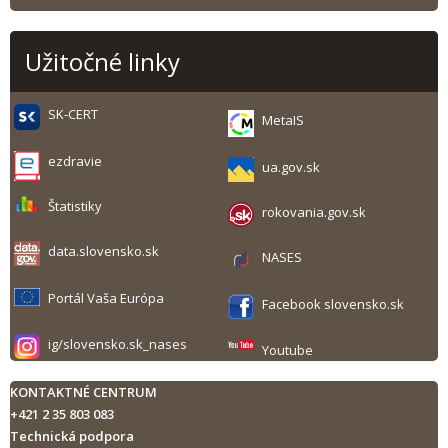
Užitočné linky
SK-CERT
MetaIS
ezdravie
ua.gov.sk
Štatistiky
rokovania.gov.sk
data.slovensko.sk
NASES
Portál Vaša Európa
Facebook slovensko.sk
ig/slovensko.sk_nases
Youtube
KONTAKTNÉ CENTRUM
+421 2 35 803 083
Technická podpora