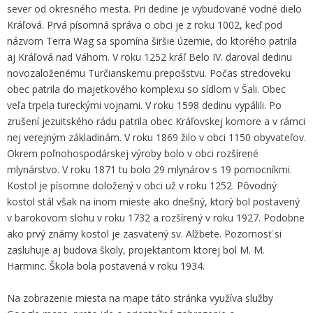
sever od okresného mesta. Pri dedine je vybudované vodné dielo
Kráľová. Prvá písomná správa o obci je z roku 1002, keď pod
názvom Terra Wag sa spomína širšie územie, do ktorého patrila
aj Kráľová nad Váhom. V roku 1252 kráľ Belo IV. daroval dedinu
novozaloženému Turčianskemu prepošstvu. Počas stredoveku
obec patrila do majetkového komplexu so sídlom v Šali. Obec
veľa trpela tureckými vojnami. V roku 1598 dedinu vypálili. Po
zrušení jezuitského rádu patrila obec Kráľovskej komore a v rámci
nej verejným základinám. V roku 1869 žilo v obci 1150 obyvateľov.
Okrem poľnohospodárskej výroby bolo v obci rozšírené
mlynárstvo. V roku 1871 tu bolo 29 mlynárov s 19 pomocníkmi.
Kostol je písomne doložený v obci už v roku 1252. Pôvodný
kostol stál však na inom mieste ako dnešný, ktorý bol postavený
v barokovom slohu v roku 1732 a rozšírený v roku 1927. Podobne
ako prvý známy kostol je zasvätený sv. Alžbete. Pozornosť si
zasluhuje aj budova školy, projektantom ktorej bol M. M.
Harminc. Škola bola postavená v roku 1934.
Na zobrazenie miesta na mape táto stránka využíva služby