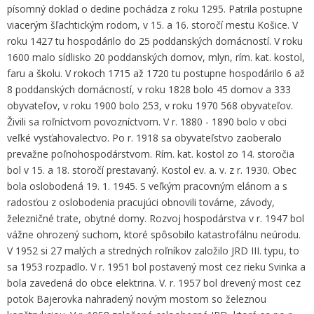
písomný doklad o dedine pochádza z roku 1295. Patrila postupne
viacerým šľachtickým rodom, v 15. a 16. storočí mestu Košice. V
roku 1427 tu hospodárilo do 25 poddanských domácností. V roku
1600 malo sídlisko 20 poddanských domov, mlyn, rím. kat. kostol,
faru a školu. V rokoch 1715 až 1720 tu postupne hospodárilo 6 až
8 poddanských domácností, v roku 1828 bolo 45 domov a 333
obyvateľov, v roku 1900 bolo 253, v roku 1970 568 obyvateľov.
Živili sa roľníctvom povozníctvom. V r. 1880 - 1890 bolo v obci
veľké vysťahovalectvo. Po r. 1918 sa obyvateľstvo zaoberalo
prevažne poľnohospodárstvom. Rím. kat. kostol zo 14. storočia
bol v 15. a 18. storočí prestavaný. Kostol ev. a. v. z r. 1930. Obec
bola oslobodená 19. 1. 1945. S veľkým pracovným elánom a s
radosťou z oslobodenia pracujúci obnovili továrne, závody,
železničné trate, obytné domy. Rozvoj hospodárstva v r. 1947 bol
vážne ohrozený suchom, ktoré spôsobilo katastrofálnu neúrodu.
V 1952 si 27 malých a stredných roľníkov založilo JRD III. typu, to
sa 1953 rozpadlo. V r. 1951 bol postavený most cez rieku Svinka a
bola zavedená do obce elektrina. V. r. 1957 bol drevený most cez
potok Bajerovka nahradený novým mostom so železnou