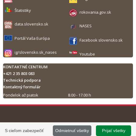
Štatistiky
rokovania.gov.sk
data.slovensko.sk
NASES
Portál Vaša Európa
Facebook slovensko.sk
ig/slovensko.sk_nases
Youtube
KONTAKTNÉ CENTRUM
+421 2 35 803 083
Technická podpora
Kontaktný formulár
Pondelok až piatok
8.00 - 17.00 h
Tlač obsahu
©
2013 - 2026, Slovensko.sk
Prevádzku stránky
S cieľom zabezpečiť
Odmietnuť všetky
Prijať všetky