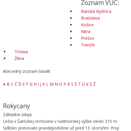
Zoznam VÚC:
Banská Bystrica
Bratislava
Košice
Nitra
Prešov
Trenčín
Trnava
Žilina
Abecedný zoznam lokalít:
A
B
C
Č
Ď
E
F
G
H
I
J
K
L
M
N
O
P
R
S
Š
T
Ú
V
Z
Ž
Rokycany
Základné údaje
Ležia v Šarišskej vrchovine v nadmorskej výške okolo 315 m.
Sídlisko jestvovalo pravdepodobne už pred 13. storočím. Prvý