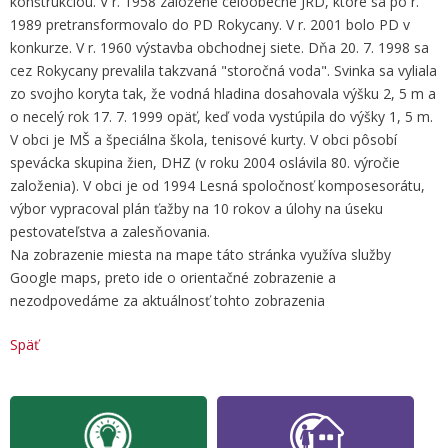
konštrukciou. V r. 1958 založené celoobecné JRD, ktoré sa po r.
1989 pretransformovalo do PD Rokycany. V r. 2001 bolo PD v
konkurze. V r. 1960 výstavba obchodnej siete. Dňa 20. 7. 1998 sa
cez Rokycany prevalila takzvaná "storočná voda". Svinka sa vyliala
zo svojho koryta tak, že vodná hladina dosahovala výšku 2, 5 m a
o necelý rok 17. 7. 1999 opäť, keď voda vystúpila do výšky 1, 5 m.
V obci je MŠ a špeciálna škola, tenisové kurty. V obci pôsobí
spevácka skupina žien, DHZ (v roku 2004 oslávila 80. výročie
založenia). V obci je od 1994 Lesná spoločnosť komposesorátu,
výbor vypracoval plán ťažby na 10 rokov a úlohy na úseku
pestovateľstva a zalesňovania.
Na zobrazenie miesta na mape táto stránka využíva služby
Google maps, preto ide o orientačné zobrazenie a
nezodpovedáme za aktuálnosť tohto zobrazenia
Späť