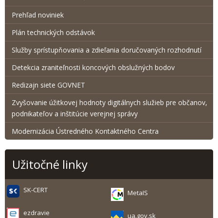
Prehľad noviniek
Plán technických odstávok
Služby sprístupňovania a zdieľania doručovaných rozhodnutí
Detekcia zraniteľnosti koncových obslužných bodov
Redizajn siete GOVNET
Zvyšovanie úžitkovej hodnoty digitálnych služieb pre občanov,
podnikateľov a inštitúcie verejnej správy
Modernizácia Ústredného Kontaktného Centra
Užitočné linky
SK-CERT
MetaIS
ezdravie
ua.gov.sk