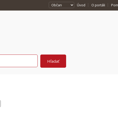
Úvod
O portáli
Pom