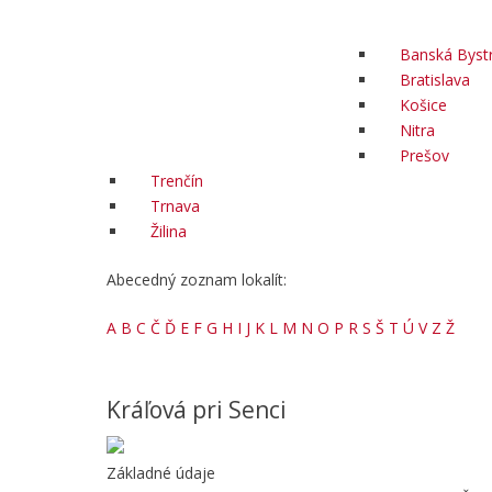
Banská Bystr
Bratislava
Košice
Nitra
Prešov
Trenčín
Trnava
Žilina
Abecedný zoznam lokalít:
A
B
C
Č
Ď
E
F
G
H
I
J
K
L
M
N
O
P
R
S
Š
T
Ú
V
Z
Ž
Kráľová pri Senci
Základné údaje