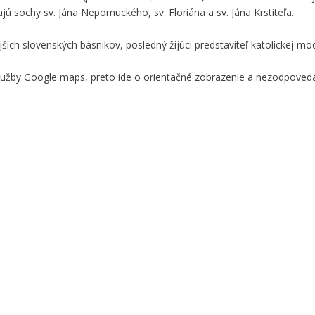
jú sochy sv. Jána Nepomuckého, sv. Floriána a sv. Jána Krstiteľa.
ších slovenských básnikov, posledný žijúci predstaviteľ katolíckej m
služby Google maps, preto ide o orientačné zobrazenie a nezodpove