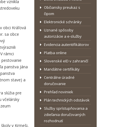
obe vznikla
Občiansky preukaz s
 stredoveku
čipom
Elektronické schránky
 v obci Kráľová
Uznané spôsoby
r. sa obce
autorizácie a e-služby
ový
Evidencia autentifikátorov
výraznili
Platba online
 V rámci
a pestovanie
Slovenské eID v zahraničí
eľa panstva Jána
Mandátne certifikáty
 panstva
Centrálne úradné
átnom stave) a
doručovanie
Prehľad noviniek
a slúžia pre
u včelársky
Plán technických odstávok
múzeum
Služby sprístupňovania a
zdieľania doručovaných
rozhodnutí
 školy v Krmeši,