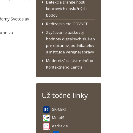
Detekcia zraniteľnosti
koncových obslužných
bodov
oderny Svetoslav
Redizajn siete GOVNET
dáme za
Zvyšovanie úžitkovej
hodnoty digitálnych služieb
pre občanov, podnikateľov
a inštitúcie verejnej správy
Modernizácia Ústredného
Kontaktného Centra
Užitočné linky
SK-CERT
MetaIS
ezdravie