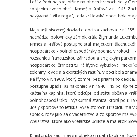
Leží v Podunajskej nížine na oboch brehoch rieky Čier
spojením dvoch obcí - Krmeš a Kráľová v r. 1945. Za
nazývaná " Villa regia", teda kráľovská obec, bola ma
Najstarší písomný doklad o obci sa zachoval z r.1355.
nachádzal poľovnícky zámok kráľa Žigmunda Luxembursk
Krmeš a Kráľová postupne stali majetkom šľachtického
hospodársko - poľnohospodársky podnik. V rokoch 1712 
rozsiahlou francúzskou záhradou a anglickým parkom, 
hospodárskej činnosti tu Pálffyovci vybudovali niekoľk
zeleniny, ovocia a exotických rastlín. V obci bola zná
Pálffyho v r. 1908, ktorý zomrel bez priameho dediča,
postupne upadal až nakoniec v r. 1940 - 45 bol úplne
kaštieľna kaplnka, ktorú odkúpili od štátu občania Kr
poľnohospodársko - výskumná stanica, ktorá po r. 19
účely športového letiska. Vyše storočnú tradíciu má v
spolok, rozvíjalo sa divadelníctvo a zo športov má vy
včelárstva, ktoré ako včelárske učilište a majetok Slov
K historicky zaujímavým objektom patrí kaplnka Božie