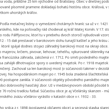
na voda, približne 25 km východne od Bratislavy. Obec v dnešnej pod
chované písomné pramene dokladajú bohatú históriu obce. Kráľová, v
jetkom uhorských kráľov.
 Podľa metačnej listiny o vymedzení chotárnych hraníc sa už v r. 1421
ého, kde na poľovačky rád chodieval aj kráľ Matej Korvín. V 17. sto
 rodu Pálffyovcov, ktorí tu v priebehu dvoch storočí vybudovali vzor
- 15 dali prestavať v barokovom slohu tunajší kaštieľ a jeho krásu z
ktoré spájal dodnes stojaci záhradný barokový most na okraji obce.
o majerov, krčiem, pivovar, liehovar, tehelňu, vykurované sklenníky n
ma francúzska záhrada, založená v r. 1712. Po smrti posledného majit
 sa zahájili dlhotrvajúce spory o uvedený majetok. Po r. 1918 majetok
 zničený. Zachoval sa len barokový most (v súčasnosti takmer v dezol
áľovej. Na hospodárskom majeri po r. 1945 bola zriadená šľachtiteľská
90 postupne zanikla. V súčasnosti objekty pôvodného panského majer
 obci dobrovoľný hasičský zbor. Už v medzivojnovom období pôsobil t
še 70 ročnú tradíciu futbal. Súčasťou obce je aj Včelársky skanzen - 
enského zväzu včelárov vyrástlo v katastri obce v r. 1932 - 33.
ho srdca z r. 1898 (postavená občanmi obce) a secesná stavba starej