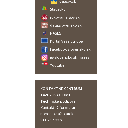
ua.gov.sk
Štatistiky
rokovania.gov.sk
data.slovensko.sk
NASES
Portál Vaša Európa
Facebook slovensko.sk
ig/slovensko.sk_nases
Youtube
KONTAKTNÉ CENTRUM
+421 2 35 803 083
Technická podpora
Kontaktný formulár
Pondelok až piatok
8.00 - 17.00 h