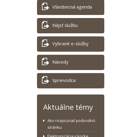
Všeobecná agenda
Nájsť službu
Vybrané e-služby
Návody
Sprievodca
Aktuálne témy
Ako rozpoznať podvodnú
stránku
Elektronizácia v kocke