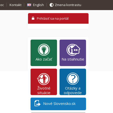
oc
Kontakt
English
Zmena kontrastu
Ako začať
Na stiahnutie
Životné
Otázky a
situácie
odpovede
Nové Slovensko.sk