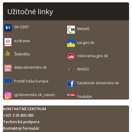
Užitočné linky
SK-CERT
MetaIS
ezdravie
ua.gov.sk
Štatistiky
rokovania.gov.sk
data.slovensko.sk
NASES
Portál Vaša Európa
Facebook slovensko.sk
ig/slovensko.sk_nases
Youtube
KONTAKTNÉ CENTRUM
+421 2 35 803 083
Technická podpora
Kontaktný formulár