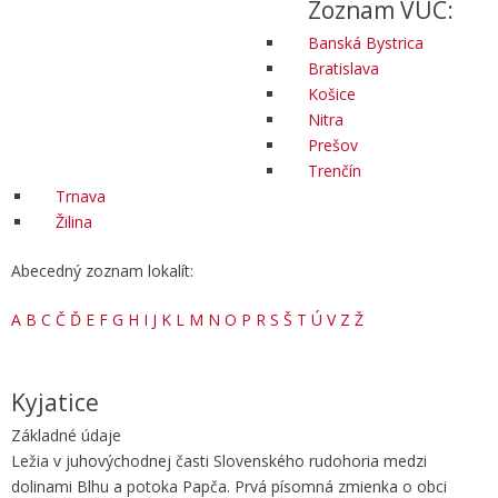
Zoznam VÚC:
Banská Bystrica
Bratislava
Košice
Nitra
Prešov
Trenčín
Trnava
Žilina
Abecedný zoznam lokalít:
A
B
C
Č
Ď
E
F
G
H
I
J
K
L
M
N
O
P
R
S
Š
T
Ú
V
Z
Ž
Kyjatice
Základné údaje
Ležia v juhovýchodnej časti Slovenského rudohoria medzi
dolinami Blhu a potoka Papča. Prvá písomná zmienka o obci