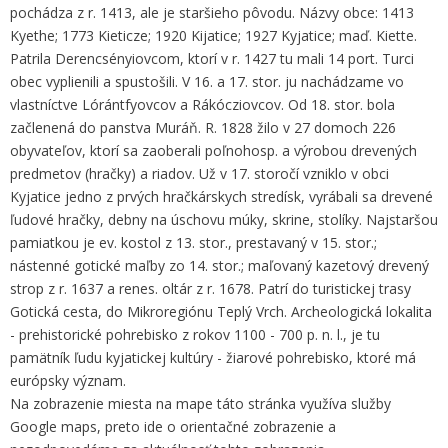
pochádza z r. 1413, ale je staršieho pôvodu. Názvy obce: 1413
Kyethe; 1773 Kieticze; 1920 Kijatice; 1927 Kyjatice; maď. Kiette.
Patrila Derencsényiovcom, ktorí v r. 1427 tu mali 14 port. Turci
obec vyplienili a spustošili. V 16. a 17. stor. ju nachádzame vo
vlastníctve Lórántfyovcov a Rákócziovcov. Od 18. stor. bola
začlenená do panstva Muráň. R. 1828 žilo v 27 domoch 226
obyvateľov, ktorí sa zaoberali poľnohosp. a výrobou drevených
predmetov (hračky) a riadov. Už v 17. storočí vzniklo v obci
Kyjatice jedno z prvých hračkárskych stredísk, vyrábali sa drevené
ľudové hračky, debny na úschovu múky, skrine, stolíky. Najstaršou
pamiatkou je ev. kostol z 13. stor., prestavaný v 15. stor.;
nástenné gotické maľby zo 14. stor.; maľovaný kazetový drevený
strop z r. 1637 a renes. oltár z r. 1678. Patrí do turistickej trasy
Gotická cesta, do Mikroregiónu Teplý Vrch. Archeologická lokalita
- prehistorické pohrebisko z rokov 1100 - 700 p. n. l., je tu
pamätník ľudu kyjatickej kultúry - žiarové pohrebisko, ktoré má
európsky význam.
Na zobrazenie miesta na mape táto stránka využíva služby
Google maps, preto ide o orientačné zobrazenie a