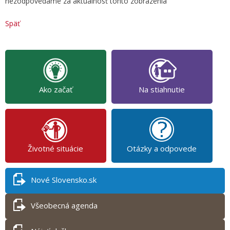
nezodpovedáme za aktuálnosť tohto zobrazenia
Späť
Ako začať
Na stiahnutie
Životné situácie
Otázky a odpovede
Nové Slovensko.sk
Všeobecná agenda