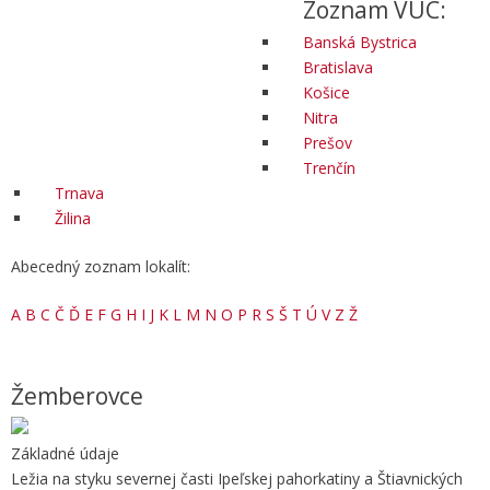
Zoznam VÚC:
Banská Bystrica
Bratislava
Košice
Nitra
Prešov
Trenčín
Trnava
Žilina
Abecedný zoznam lokalít:
A
B
C
Č
Ď
E
F
G
H
I
J
K
L
M
N
O
P
R
S
Š
T
Ú
V
Z
Ž
Žemberovce
Základné údaje
Ležia na styku severnej časti Ipeľskej pahorkatiny a Štiavnických