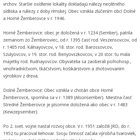
vrchov. Staršie osídlenie lokality dokladajú nálezy neolitného
sídliska a nálezy z doby rímskej. Obec vznikla zlúčením obcí Dolné
a Horné Žemberovce v r. 1946.
Horné Žemberovce: obec je doložená v r. 1234 (Sember), patrila
zemanom zo Žemberoviec, od r. 1395 časť rod. Veszensovcov, od
r. 1405 rod. Kálnayovcov, v 18. stor. rod. Barossovcov,
Szulyovcov, v 19. stor. rod. Benyovszkovcov, v 20 stor. tu mala
majetky rod. Rudnayovcov. Obyvatelia sa zaoberali poľnohosp.,
vinohradníctvom, tkáčstvom, košikárstvom a zhotovovaním
výrobkov z dreva.
Dolné Žemberovce: Obec vznikla v chotári obce Horné
Žemberovce, spomína sa v r. 1389 (Alsonsember). Miestna časť
Stredné Žemberovce je písomne doložená ako obec v r. 1483
(Kewzepsember).
Po 2. svet. vojne nastal rozvoj obce. V r. 1951 založili JRD, do r.
1952 tu pracoval liehovar. Svoju činnosť začala výrobňa tvaroviek,