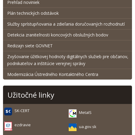
Prehľad noviniek
Plán technických odstávok
Služby sprístupňovania a zdieľania doručovaných rozhodnutí
Detekcia zraniteľnosti koncových obslužných bodov
Redizajn siete GOVNET
Zvyšovanie úžitkovej hodnoty digitálnych služieb pre občanov,
podnikateľov a inštitúcie verejnej správy
Modernizácia Ústredného Kontaktného Centra
Užitočné linky
SK-CERT
MetaIS
ezdravie
ua.gov.sk