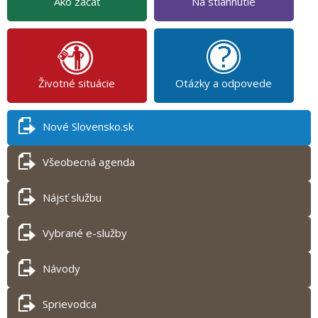
Ako začať
Na stiahnutie
Životné situácie
Otázky a odpovede
Nové Slovensko.sk
Všeobecná agenda
Nájsť službu
Vybrané e-služby
Návody
Sprievodca