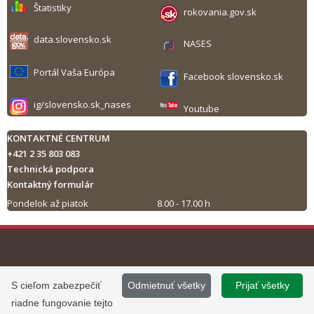
Štatistiky
rokovania.gov.sk
data.slovensko.sk
NASES
Portál Vaša Európa
Facebook slovensko.sk
ig/slovensko.sk_nases
Youtube
KONTAKTNÉ CENTRUM
+421 2 35 803 083
Technická podpora
Kontaktný formulár
Pondelok až piatok
8.00 - 17.00 h
Tlač obsahu
©
2013 - 2026, Slovensko.sk
Prevádzku stránky
S cieľom zabezpečiť
Odmietnuť všetky
Prijať všetky
Informácie zverejnené na portáli
www.slovensko.sk a správu jej
riadne fungovanie tejto