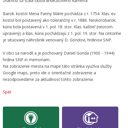
známou sa stala ťažba andezitového kameňa.
Barok. kostol Mena Panny Márie pochádza z r. 1754. Klas. ev.
kostol bol postavený ako tolerančný v r. 1886. Neskorobarok.
kúria bola postavená v 1. pol. 18. stor. Klas. kaštieľ (neorom.
upravený) a klas. kúria pochádzajú z 1. pol. 19. stor. Na cintoríne
je situovaný náhrobník venovaný D. Gondovi, hrdinovi SNP.
V obci sa narodil a je pochovaný Daniel Gonda (1900 - 1944)
hrdina SNP in memoriam.
Na zobrazenie miesta na mape táto stránka využíva služby
Google maps, preto ide o orientačné zobrazenie a
nezodpovedáme za aktuálnosť tohto zobrazenia
Späť