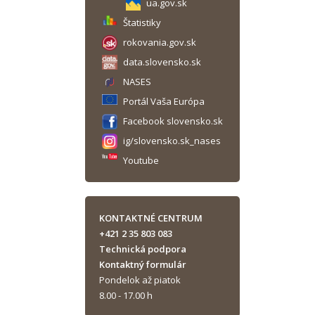
ua.gov.sk
Štatistiky
rokovania.gov.sk
data.slovensko.sk
NASES
Portál Vaša Európa
Facebook slovensko.sk
ig/slovensko.sk_nases
Youtube
KONTAKTNÉ CENTRUM
+421 2 35 803 083
Technická podpora
Kontaktný formulár
Pondelok až piatok
8.00 - 17.00 h