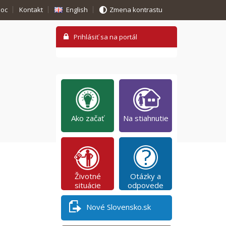
oc
Kontakt
English
Zmena kontrastu
Ako začať
Na stiahnutie
Životné
Otázky a
situácie
odpovede
Nové Slovensko.sk