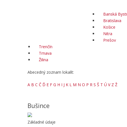
Banská Bystr
Bratislava
Košice
Nitra
Prešov
Trenčín
Trnava
Žilina
Abecedný zoznam lokalít:
A
B
C
Č
Ď
E
F
G
H
I
J
K
L
M
N
O
P
R
S
Š
T
Ú
V
Z
Ž
Bušince
Základné údaje