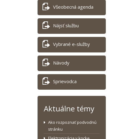
Všeobecná agenda
Nájsť službu
Vybrané e-služby
Návody
Sprievodca
Aktuálne témy
Ako rozpoznať podvodnú
stránku
Elektronizácia v kocke