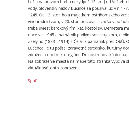
Ležia na pravom brehu rieky Ipeľ, 15 km J od Veľkého 
vody. Slovenský názov Bušince sa používal už v r. 177
1245. Od 13. stor. bola majetkom ostrihomského arcib
vinohradníctvom, v 20. stor. pracovali zväčša v poľno
treba uviesť barokový rím. kat. kostol sv. Demetera ma
obce v r. 1945 a pamätník padlým sov. vojakom, dedin
Zsélyiho (1883 - 1914) z Čelár a pamätník pred ObÚ. Ob
Lučenca. Je tu pošta, zdravotné stredisko, kultúrny do
združenia obcí mikroregiónu Dolnostrehovská dolina.
Na zobrazenie miesta na mape táto stránka využíva 
aktuálnosť tohto zobrazenia
Späť