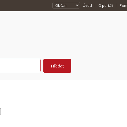
Úvod
O portáli
Pom