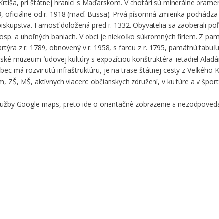
Krtíša, pri štátnej hranici s Maďarskom. V chotári sú minerálne prame
3, oficiálne od r. 1918 (maď. Bussa). Prvá písomná zmienka pochádza z
iskupstva. Farnosť doložená pred r. 1332. Obyvatelia sa zaoberali po
hosp. a uhoľných baniach. V obci je niekoľko súkromných firiem. Z pa
rtýra z r. 1789, obnovený v r. 1958, s farou z r. 1795, pamätnú tabuľ
ské múzeum ľudovej kultúry s expozíciou konštruktéra lietadiel Alad
ec má rozvinutú infraštruktúru, je na trase štátnej cesty z Veľkého K
m, ZŠ, MŠ, aktívnych viacero občianskych združení, v kultúre a v špor
služby Google maps, preto ide o orientačné zobrazenie a nezodpove