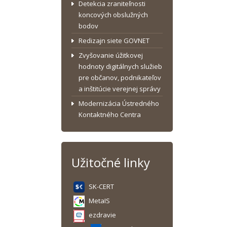
Detekcia zraniteľnosti
koncových obslužných
bodov
Redizajn siete GOVNET
Zvyšovanie úžitkovej
hodnoty digitálnych služieb
pre občanov, podnikateľov
a inštitúcie verejnej správy
Modernizácia Ústredného
Kontaktného Centra
Užitočné linky
SK-CERT
MetaIS
ezdravie