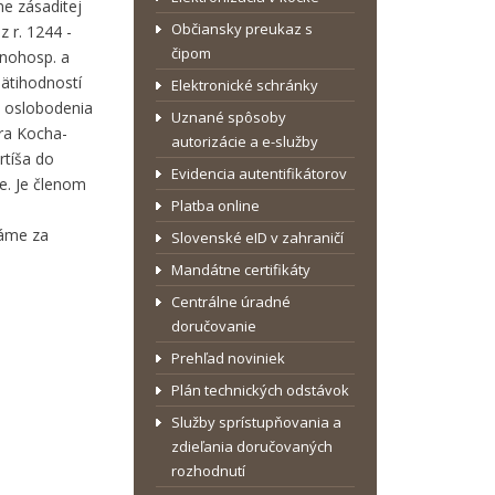
ne zásaditej
Občiansky preukaz s
 r. 1244 -
čipom
ľnohosp. a
mätihodností
Elektronické schránky
u oslobodenia
Uznané spôsoby
ára Kocha-
autorizácie a e-služby
rtíša do
Evidencia autentifikátorov
te. Je členom
Platba online
dáme za
Slovenské eID v zahraničí
Mandátne certifikáty
Centrálne úradné
doručovanie
Prehľad noviniek
Plán technických odstávok
Služby sprístupňovania a
zdieľania doručovaných
rozhodnutí