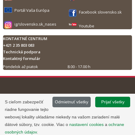
Portál Vaša Európa
Facebook slovensko.sk
ig/slovensko.sk_nases
Youtube
KONTAKTNÉ CENTRUM
+421 2 35 803 083
Technická podpora
Kontaktný formulár
Pondelok až piatok
8.00 - 17.00 h
Tlač obsahu
©
2013 - 2026, Slovensko.sk
Prevádzku stránky
S cieľom zabezpečiť
Odmietnuť všetky
Prijať všetky
Informácie zverejnené na portáli
www.slovensko.sk a správu jej
riadne fungovanie tejto
majú informatívny charakter.
obsahu zabezpečuje
webovej lokality ukladáme niekedy na vašom zariadení malé
Národná agentúra pre sieťové a
dátové súbory, tzv. cookie. Viac o
nastavení cookies
a
ochrane
elektronické služby
.
osobných údajov
.