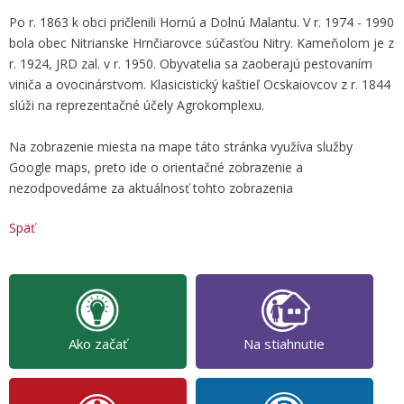
Po r. 1863 k obci pričlenili Hornú a Dolnú Malantu. V r. 1974 - 1990
bola obec Nitrianske Hrnčiarovce súčasťou Nitry. Kameňolom je z
r. 1924, JRD zal. v r. 1950. Obyvatelia sa zaoberajú pestovaním
viniča a ovocinárstvom. Klasicistický kaštieľ Ocskaiovcov z r. 1844
slúži na reprezentačné účely Agrokomplexu.
Na zobrazenie miesta na mape táto stránka využíva služby
Google maps, preto ide o orientačné zobrazenie a
nezodpovedáme za aktuálnosť tohto zobrazenia
Späť
Ako začať
Na stiahnutie