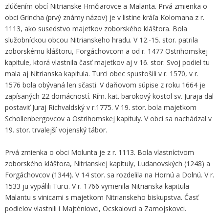
zlúčením obcí Nitrianske Hrnčiarovce a Malanta. Prvá zmienka o
obci Grincha (prvý známy názov) je v listine kráľa Kolomana z r.
1113, ako susedstvo majetkov zoborského kláštora. Bola
služobníckou obcou Nitrianskeho hradu. V 12.-15. stor. patrila
zoborskému kláštoru, Forgáchovcom a od r. 1477 Ostrihomskej
kapitule, ktorá vlastnila časť majetkov aj v 16. stor. Svoj podiel tu
mala aj Nitrianska kapitula. Turci obec spustošili v r. 1570, v r.
1576 bola obývaná len sčasti. V daňovom súpise z roku 1664 je
zapísaných 22 domácností. Rím. kat. barokový kostol sv. Juraja dal
postaviť Juraj Richvaldský v r.1775. V 19. stor. bola majetkom
Schollenbergovcov a Ostrihomskej kapituly. V obci sa nachádzal v
19. stor. trvalejší vojenský tábor.
Prvá zmienka o obci Molunta je z r. 1113. Bola vlastníctvom
zoborského kláštora, Nitrianskej kapituly, Ludanovských (1248) a
Forgáchovcov (1344). V 14 stor. sa rozdelila na Hornú a Dolnú. V r.
1533 ju vypálili Turci. V r. 1766 vymenila Nitrianska kapitula
Malantu s vinicami s majetkom Nitrianskeho biskupstva. Časť
podielov vlastnili i Majténiovci, Ocskaiovci a Zamojskovci.