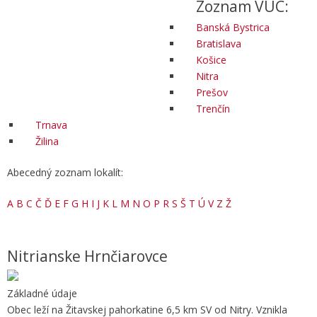
Zoznam VÚC:
Banská Bystrica
Bratislava
Košice
Nitra
Prešov
Trenčín
Trnava
Žilina
Abecedný zoznam lokalít:
A
B
C
Č
Ď
E
F
G
H
I
J
K
L
M
N
O
P
R
S
Š
T
Ú
V
Z
Ž
Nitrianske Hrnčiarovce
Základné údaje
Obec leží na Žitavskej pahorkatine 6,5 km SV od Nitry. Vznikla