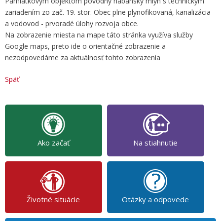
Pamiatkovým objektom pôvodný habánsky mlyn s technickým
zariadením zo zač. 19. stor. Obec plne plynofikovaná, kanalizácia
a vodovod - prvoradé úlohy rozvoja obce.
Na zobrazenie miesta na mape táto stránka využíva služby
Google maps, preto ide o orientačné zobrazenie a
nezodpovedáme za aktuálnosť tohto zobrazenia
Späť
Ako začať
Na stiahnutie
Životné situácie
Otázky a odpovede