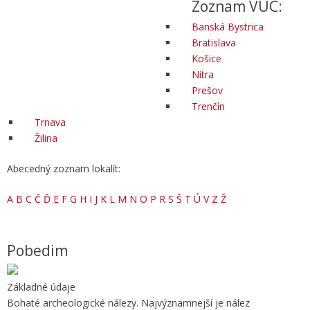
Zoznam VÚC:
Banská Bystrica
Bratislava
Košice
Nitra
Prešov
Trenčín
Trnava
Žilina
Abecedný zoznam lokalít:
A
B
C
Č
Ď
E
F
G
H
I
J
K
L
M
N
O
P
R
S
Š
T
Ú
V
Z
Ž
Pobedim
Základné údaje
Bohaté archeologické nálezy. Najvýznamnejší je nález