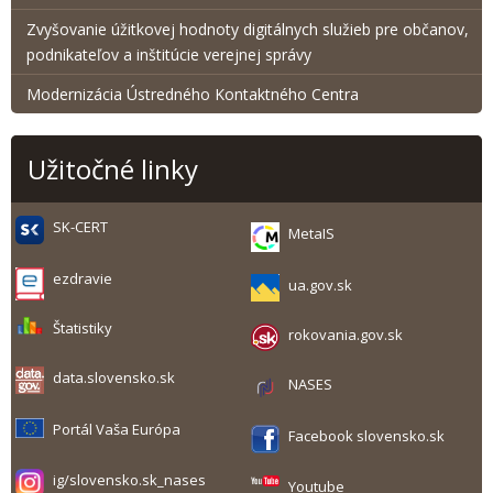
Zvyšovanie úžitkovej hodnoty digitálnych služieb pre občanov,
podnikateľov a inštitúcie verejnej správy
Modernizácia Ústredného Kontaktného Centra
Užitočné linky
SK-CERT
MetaIS
ezdravie
ua.gov.sk
Štatistiky
rokovania.gov.sk
data.slovensko.sk
NASES
Portál Vaša Európa
Facebook slovensko.sk
ig/slovensko.sk_nases
Youtube