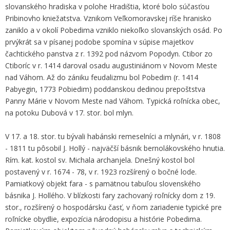
slovanského hradiska v polohe Hradištia, ktoré bolo súčasťou
Pribinovho kniežatstva. Vznikom Veľkomoravskej ríše hranisko
zaniklo a v okolí Pobedima vzniklo niekoľko slovanských osád. Po
prvýkrát sa v písanej podobe spomína v súpise majetkov
čachtického panstva z r. 1392 pod názvom Popodyn. Ctibor zo
Ctiboríc v r. 1414 daroval osadu augustiniánom v Novom Meste
nad Váhom. Až do zániku feudalizmu bol Pobedim (r. 1414
Pabyegin, 1773 Pobiedim) poddanskou dedinou prepoštstva
Panny Márie v Novom Meste nad Váhom. Typická roľnícka obec,
na potoku Dubová v 17. stor. bol mlyn.
V 17. a 18. stor. tu bývali habánski remeselníci a mlynári, v r. 1808
- 1811 tu pôsobil J. Hollý - najväčší básnik bernolákovského hnutia.
Rím. kat. kostol sv. Michala archanjela. Dnešný kostol bol
postavený v r. 1674 - 78, v r. 1923 rozšírený o bočné lode.
Pamiatkový objekt fara - s pamätnou tabuľou slovenského
básnika J. Hollého. V blízkosti fary zachovaný roľnícky dom z 19.
stor., rozšírený o hospodársku časť, v ňom zariadenie typické pre
roľnícke obydlie, expozícia národopisu a histórie Pobedima.