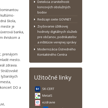
Detekcia zraniteľnosti
koncových obslužných
 Dominantou
bodov
kultúrno-
Redizajn siete GOVNET
adná škola,
V meste je
Zvyšovanie úžitkovej
hodnoty digitálnych služieb
 úverová banka,
pre občanov, podnikateľov
vým ihriskom a
a inštitúcie verejnej správy
Modernizácia Ústredného
m", prenájom
Kontaktného Centra
 mladé mesto.
ál zdravia.
é Strážovské
Užitočné linky
lyžiarskych
a mesta,
 koncert DO a
SK-CERT
MetaIS
ezdravie
vi,