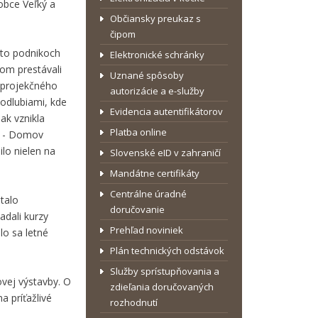
obce Veľký a
Občiansky preukaz s
čipom
hto podnikoch
Elektronické schránky
hom prestávali
Uznané spôsoby
a projekčného
autorizácie a e-služby
odlubiami, kde
Evidencia autentifikátorov
ak vznikla
Platba online
ce - Domov
ilo nielen na
Slovenské eID v zahraničí
Mandátne certifikáty
Centrálne úradné
talo
doručovanie
adali kurzy
Prehľad noviniek
lo sa letné
Plán technických odstávok
Služby sprístupňovania a
ovej výstavby. O
zdieľania doručovaných
 príťažlivé
rozhodnutí