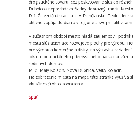
drogistického tovaru, cez poskytovanie služieb rôzne
Dubnicou neprechádza žiadny dopravný tranzit. Mesto j
D-1. Železničná stanica je v Trenčianskej Teplej, letis
aktívne zapája do diania v regióne a svojimi aktivitam
V súčasnom období mesto hľadá záujemcov - podnikate
mesta slúžiacich ako rozvojové plochy pre výrobu. 
pre výrobu a komerčné aktivity, na výstavbu zariaden
lokalitu potenciálneho priemyselného parku nadväzuj
rodinných domov.
M. č.: Malý Kolačín, Nová Dubnica, Veľký Kolačín.
Na zobrazenie miesta na mape táto stránka využíva 
aktuálnosť tohto zobrazenia
Späť