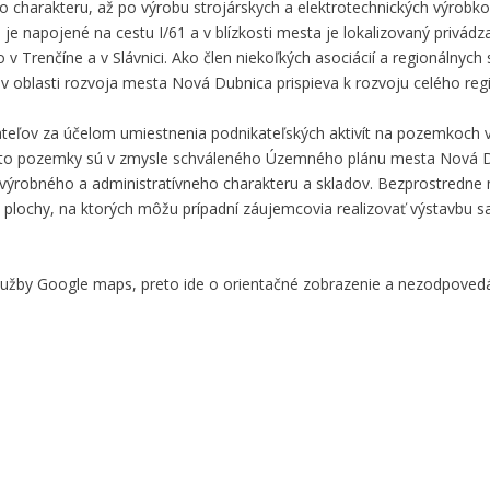
ho charakteru, až po výrobu strojárskych a elektrotechnických výrobk
e napojené na cestu I/61 a v blízkosti mesta je lokalizovaný privádza
ko v Trenčíne a v Slávnici. Ako člen niekoľkých asociácií a regionálnych
i v oblasti rozvoja mesta Nová Dubnica prispieva k rozvoju celého reg
ľov za účelom umiestnenia podnikateľských aktivít na pozemkoch v 
Tieto pozemky sú v zmysle schváleného Územného plánu mesta Nová 
í výrobného a administratívneho charakteru a skladov. Bezprostredn
ú plochy, na ktorých môžu prípadní záujemcovia realizovať výstavbu 
služby Google maps, preto ide o orientačné zobrazenie a nezodpove