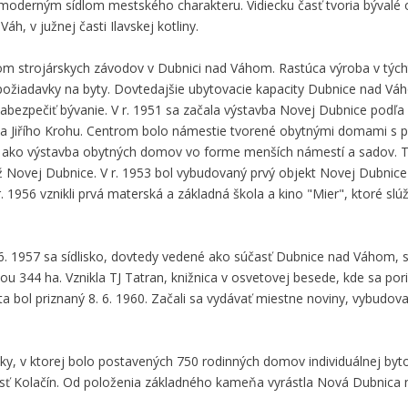
moderným sídlom mestského charakteru. Vidiecku časť tvoria bývalé 
h, v južnej časti Ilavskej kotliny.
jom strojárskych závodov v Dubnici nad Váhom. Rastúca výroba v týc
 požiadavky na byty. Dovtedajšie ubytovacie kapacity Dubnice nad Vá
abezpečiť bývanie. V r. 1951 sa začala výstavba Novej Dubnice podľ
a Jiřího Krohu. Centrom bolo námestie tvorené obytnými domami s p
ý ako výstavba obytných domov vo forme menších námestí a sadov. T
idž Novej Dubnice. V r. 1953 bol vybudovaný prvý objekt Novej Dubni
. 1956 vznikli prvá materská a základná škola a kino "Mier", ktoré slúž
6. 1957 sa sídlisko, dovtedy vedené ako súčasť Dubnice nad Váhom, s
44 ha. Vznikla TJ Tatran, knižnica v osvetovej besede, kde sa pori
a bol priznaný 8. 6. 1960. Začali sa vydávať miestne noviny, vybudova
ky, v ktorej bolo postavených 750 rodinných domov individuálnej byt
sť Kolačín. Od položenia základného kameňa vyrástla Nová Dubnica na