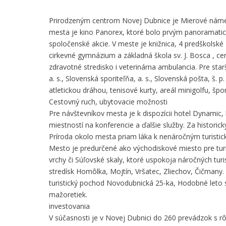
Prirodzeným centrom Novej Dubnice je Mierové náme
mesta je kino Panorex, ktoré bolo prvým panoramatick
spoločenské akcie. V meste je knižnica, 4 predškolské
cirkevné gymnázium a základná škola sv. J. Bosca , ce
zdravotné stredisko i veterinárna ambulancia. Pre st
a. s., Slovenská sporiteľňa, a. s., Slovenská pošta, š. 
atletickou dráhou, tenisové kurty, areál minigolfu, špo
Cestovný ruch, ubytovacie možnosti
Pre návštevníkov mesta je k dispozícii hotel Dynamic,
miestností na konferencie a ďalšie služby. Za histor
Príroda okolo mesta priam láka k nenáročným turisti
Mesto je predurčené ako východiskové miesto pre turis
vrchy či Súľovské skaly, ktoré uspokoja náročných tu
stredísk Homôlka, Mojtín, Vršatec, Zliechov, Čičmany.
turistický pochod Novodubnická 25-ka, Hodobné leto 
mažoretiek.
investovania
V súčasnosti je v Novej Dubnici do 260 prevádzok s 