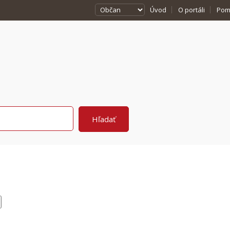
Úvod
O portáli
Pom