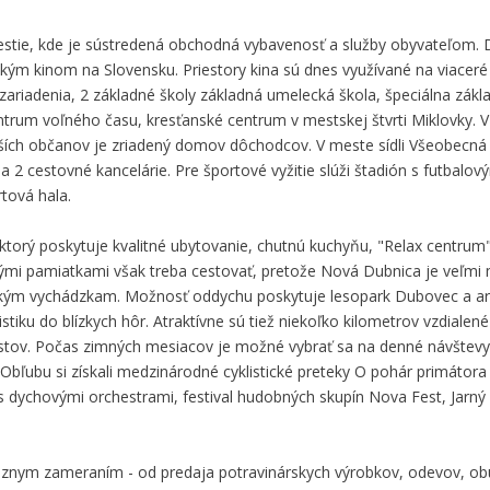
stie, kde je sústredená obchodná vybavenosť a služby obyvateľom.
ým kinom na Slovensku. Priestory kina sú dnes využívané na viaceré 
 zariadenia, 2 základné školy základná umelecká škola, špeciálna zákl
ntrum voľného času, kresťanské centrum v mestskej štvrti Miklovky. 
arších občanov je zriadený domov dôchodcov. V meste sídli Všeobecná
p. a 2 cestovné kancelárie. Pre športové vyžitie slúži štadión s futbalo
rtová hala.
 ktorý poskytuje kvalitné ubytovanie, chutnú kuchyňu, "Relax centru
ickými pamiatkami však treba cestovať, pretože Nová Dubnica je veľmi
ckým vychádzkam. Možnosť oddychu poskytuje lesopark Dubovec a are
tiku do blízkych hôr. Atraktívne sú tiež niekoľko kilometrov vzdialen
ristov. Počas zimných mesiacov je možné vybrať sa na denné návštevy 
 Obľubu si získali medzinárodné cyklistické preteky O pohár primátor
s dychovými orchestrami, festival hudobných skupín Nova Fest, Jarný
rôznym zameraním - od predaja potravinárskych výrobkov, odevov, obu