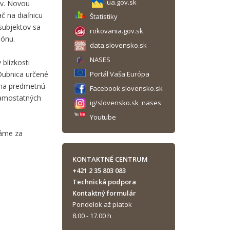
ua.gov.sk
ov. Novou
č na diaľnicu
Štatistiky
 subjektov sa
rokovania.gov.sk
iónu.
data.slovensko.sk
NASES
blízkosti
Dubnica určené
Portál Vaša Európa
e na predmetnú
Facebook slovensko.sk
samostatných
ig/slovensko.sk_nases
Youtube
dáme za
KONTAKTNÉ CENTRUM
+421 2 35 803 083
Technická podpora
Kontaktný formulár
Pondelok až piatok
8.00 - 17.00 h