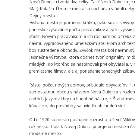
Novú Dubnicu tvoria dva celky. Časť Nová Dubnica je 
Malý Kolačín. Územie mesta sa nachádza v údolí rieky Vá
Dejiny mesta
História mesta je pomerne krátka, úzko súvisí s vývo
priniesla zvyšovanie počtu pracovníkov a tým i vyššie
stačiť. Novým pracovníkom a ich rodinám bolo treba z
návrhu vypracovaného umeleckým ateliérom architekt
boli sústredené obchody. Zvyšok mesta bol navrhnut
jedinečná výstavba, ktorá dodnes tvorí originálny im
mladých, do ktorého sa nasťahovali prví obyvatelia. V r
premietanie filmov, ale aj poriadanie tanečných zábav.
Rástol počet nových domov, pribúdalo obyvateľov. 1. 
samostatnou obcou s názvom Nová Dubnica s rozlohou 3
cudzích jazykov i hry na hudobné nástroje. Štatút mest
kúpalisko, do prevádzky sa uviedla obchodná sieť.
Od r. 1970 sa mesto postupne rozrástlo o štvrť Miklov
rok neskôr bola k Novej Dubnici pripojená mestská ča
moderné mesto.