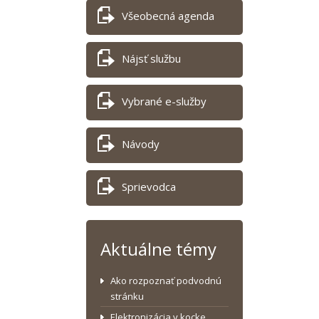
Všeobecná agenda
Nájsť službu
Vybrané e-služby
Návody
Sprievodca
Aktuálne témy
Ako rozpoznať podvodnú
stránku
Elektronizácia v kocke