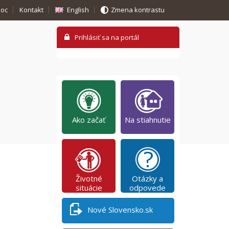
oc
Kontakt
English
Zmena kontrastu
Ako začať
Na stiahnutie
Životné
Otázky a
situácie
odpovede
Nové Slovensko.sk