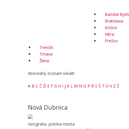
Banská Bystr
Bratislava
Košice
Nitra
Prešov
Trenčín
Trnava
Žilina
Abecedný zoznam lokalít:
A
B
C
Č
Ď
E
F
G
H
I
J
K
L
M
N
O
P
R
S
Š
T
Ú
V
Z
Ž
Nová Dubnica
Geografia, poloha mesta