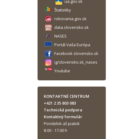
ua.gov.sk
Štatistiky
rokovania.gov.sk
data.slovensko.sk
NASES
Portál Vaša Európa
Facebook slovensko.sk
ig/slovensko.sk_nases
Youtube
KONTAKTNÉ CENTRUM
+421 2 35 803 083
Technická podpora
Kontaktný formulár
Pondelok až piatok
8.00 - 17.00 h