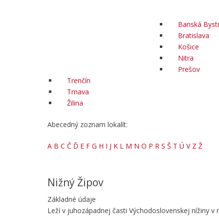
Banská Bystr
Bratislava
Košice
Nitra
Prešov
Trenčín
Trnava
Žilina
Abecedný zoznam lokalít:
A
B
C
Č
Ď
E
F
G
H
I
J
K
L
M
N
O
P
R
S
Š
T
Ú
V
Z
Ž
Nižný Žipov
Základné údaje
Leží v juhozápadnej časti Východoslovenskej nížiny v 