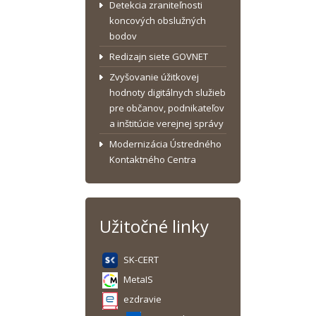
Detekcia zraniteľnosti
koncových obslužných
bodov
Redizajn siete GOVNET
Zvyšovanie úžitkovej
hodnoty digitálnych služieb
pre občanov, podnikateľov
a inštitúcie verejnej správy
Modernizácia Ústredného
Kontaktného Centra
Užitočné linky
SK-CERT
MetaIS
ezdravie