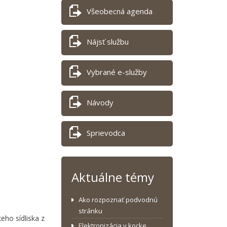
Všeobecná agenda
Nájsť službu
Vybrané e-služby
Návody
Sprievodca
Aktuálne témy
Ako rozpoznať podvodnú
stránku
eho sídliska z
Elektronizácia v kocke