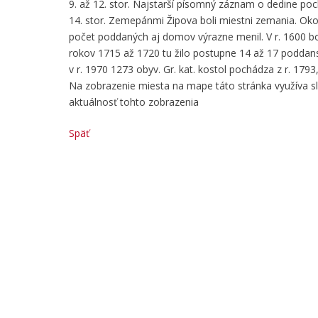
9. až 12. stor. Najstarší písomný záznam o dedine poc
14. stor. Zemepánmi Žipova boli miestni zemania. Ok
počet poddaných aj domov výrazne menil. V r. 1600 bo
rokov 1715 až 1720 tu žilo postupne 14 až 17 poddans
v r. 1970 1273 obyv. Gr. kat. kostol pochádza z r. 1793, k
Na zobrazenie miesta na mape táto stránka využíva 
aktuálnosť tohto zobrazenia
Späť