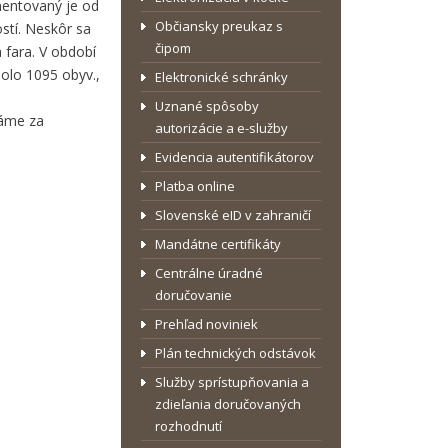
umentovaný je od
Občiansky preukaz s
stí. Neskôr sa
čipom
 fara. V období
olo 1095 obyv.,
Elektronické schránky
Uznané spôsoby
dáme za
autorizácie a e-služby
Evidencia autentifikátorov
Platba online
Slovenské eID v zahraničí
Mandátne certifikáty
Centrálne úradné
doručovanie
Prehľad noviniek
Plán technických odstávok
Služby sprístupňovania a
zdieľania doručovaných
rozhodnutí