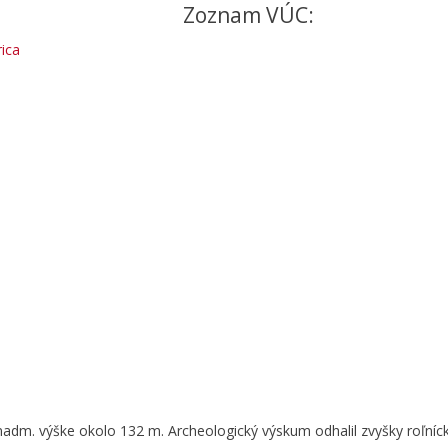
Zoznam VÚC:
ica
nadm. výške okolo 132 m. Archeologický výskum odhalil zvyšky roľníck