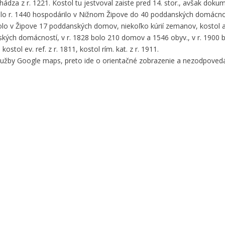
hádza z r. 1221. Kostol tu jestvoval zaiste pred 14. stor., avšak dok
olo r. 1440 hospodárilo v Nižnom Žipove do 40 poddanských domácno
lo v Žipove 17 poddanských domov, niekoľko kúrií zemanov, kostol a
kých domácností, v r. 1828 bolo 210 domov a 1546 obyv., v r. 1900 b
ostol ev. ref. z r. 1811, kostol rím. kat. z r. 1911.
služby Google maps, preto ide o orientačné zobrazenie a nezodpove