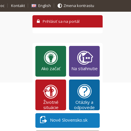
oc
Kontakt
English
Zmena kontrastu
Ako začať
Na stiahnutie
Životné
Otázky a
situácie
odpovede
Nové Slovensko.sk