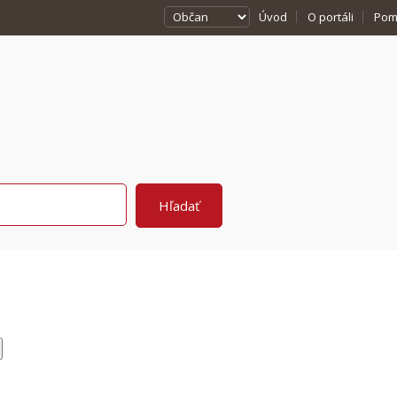
Úvod
O portáli
Pom