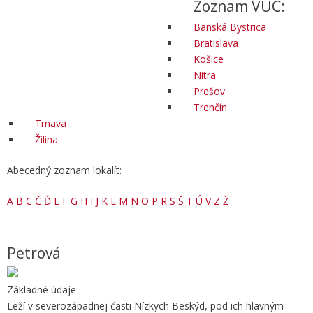
Zoznam VÚC:
Banská Bystrica
Bratislava
Košice
Nitra
Prešov
Trenčín
Trnava
Žilina
Abecedný zoznam lokalít:
A
B
C
Č
Ď
E
F
G
H
I
J
K
L
M
N
O
P
R
S
Š
T
Ú
V
Z
Ž
Petrová
Základné údaje
Leží v severozápadnej časti Nízkych Beskýd, pod ich hlavným