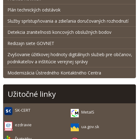
Plán technických odstávok
Služby sprístupňovania a zdieľania doručovaných rozhodnutí
Detekcia zraniteľnosti koncových obslužných bodov
Redizajn siete GOVNET
Zvyšovanie úžitkovej hodnoty digitálnych služieb pre občanov,
podnikateľov a inštitúcie verejnej správy
Modernizácia Ústredného Kontaktného Centra
Užitočné linky
SK-CERT
MetaIS
ezdravie
ua.gov.sk
Štatistiky