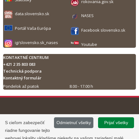
rokovania.gov.sk
data.slovensko.sk
NASES
Portál Vaša Európa
Facebook slovensko.sk
ig/slovensko.sk_nases
Youtube
KONTAKTNÉ CENTRUM
+421 2 35 803 083
Technická podpora
Kontaktný formulár
Pondelok až piatok
8.00 - 17.00 h
Tlač obsahu
©
2013 - 2026, Slovensko.sk
Prevádzku stránky
S cieľom zabezpečiť
Odmietnuť všetky
Prijať všetky
Informácie zverejnené na portáli
www.slovensko.sk a správu jej
riadne fungovanie tejto
majú informatívny charakter.
obsahu zabezpečuje
webovej lokality ukladáme niekedy na vašom zariadení malé