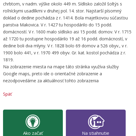
chrbtom, v nadm. výške okolo 449 m. Sídlisko založil šoltýs s
roľníckymi usadlíkmi v druhej pol. 14. stor. Najstarší písomný
doklad o dedine pochádza z r. 1414. Bola majetkovou súčasťou
panstva Makovica. V r. 1427 tu hospodárilo do 15 podd.
domácností. V r. 1600 malo sídlisko asi 15 podd. domov. V r. 1715
až 1720 tu postupne hospodárilo 19 až 16 podd. domácností, v
dedine boli dva mlyny. V r. 1828 bolo 69 domov a 526 obyv., v r.
1900 bolo 441, v r. 1970 499 obyv. Gr. kat. kostol pochádza z r.
1819.
Na zobrazenie miesta na mape táto stránka využíva služby
Google maps, preto ide o orientačné zobrazenie a
nezodpovedáme za aktuálnosť tohto zobrazenia
Späť
Ako začať
Na stiahnutie