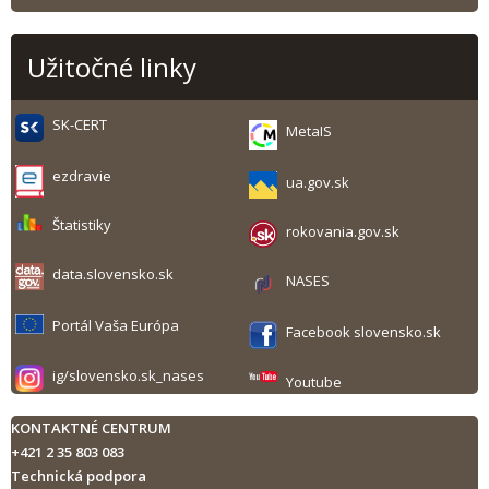
Užitočné linky
SK-CERT
MetaIS
ezdravie
ua.gov.sk
Štatistiky
rokovania.gov.sk
data.slovensko.sk
NASES
Portál Vaša Európa
Facebook slovensko.sk
ig/slovensko.sk_nases
Youtube
KONTAKTNÉ CENTRUM
+421 2 35 803 083
Technická podpora