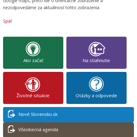
Google maps, preto ide o orientačné zobrazenie a
nezodpovedáme za aktuálnosť tohto zobrazenia
Späť
Ako začať
Na stiahnutie
Životné situácie
Otázky a odpovede
Nové Slovensko.sk
Všeobecná agenda