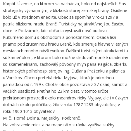
Karpát. Územie, na ktorom sa nachádza, bolo od najstarších čias
strategicky významným, v blízkosti starej zemskej brány. Osídlené
bolo už v strednom eneolite. Obec sa spomína v roku 1297 a
patrila blízkemu hradu Branč. Turisticky najatraktívnejšou časťou
obce je Podzámok, kde občania vystavali novú budovu
Kultúrneho domu s obchodom a pohostinstvom. Osada leží
priamo pod zrúcaninou hradu Branč, kde smeruje hlavne v letných
mesiacoch mnoho návštevníkov. Ďalšími turistickými atrakciami tu
sú kameňolom, v ktorom bolo možné sledovať morské usadeniny
so skamenelinami, zachovalý pôvodný mlyn pána Pagáča, zbierku
historických poľnohosp. strojov Ing. Dušana Praženku a pálenica
u Varsíkov. Obcou preteká rieka Myjava, ktorá je prírodnou
pamiatkou od r. 1997. Chotár obce pozostáva z 37 osád, samôt a
väčších usadlostí. Pretína ho 23 km ciest. V tomto určite
prekrásnom prostredí okolo meandrov rieky Myjavy, ale i v úzkych
dolinách okolo potôčikov, žilo v roku 1787 1283 obyvateľov, v
roku 1900 1013 obyvateľov.
M. č.: Horná Dolina, Majeríčky, Podbranč.
Na zobrazenie miesta na mape táto stránka využíva služby