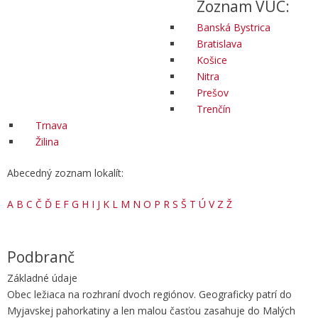
Zoznam VÚC:
Banská Bystrica
Bratislava
Košice
Nitra
Prešov
Trenčín
Trnava
Žilina
Abecedný zoznam lokalít:
A
B
C
Č
Ď
E
F
G
H
I
J
K
L
M
N
O
P
R
S
Š
T
Ú
V
Z
Ž
Podbranč
Základné údaje
Obec ležiaca na rozhraní dvoch regiónov. Geograficky patrí do
Myjavskej pahorkatiny a len malou časťou zasahuje do Malých