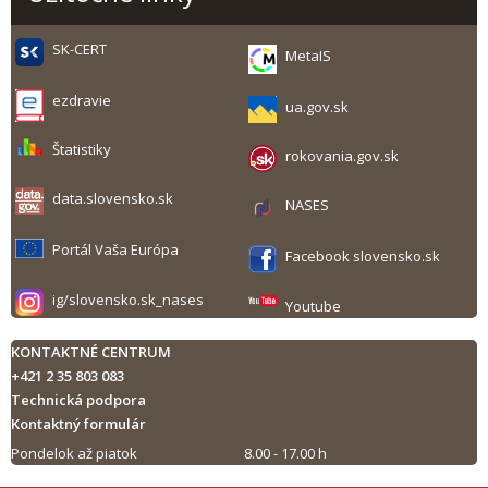
SK-CERT
MetaIS
ezdravie
ua.gov.sk
Štatistiky
rokovania.gov.sk
data.slovensko.sk
NASES
Portál Vaša Európa
Facebook slovensko.sk
ig/slovensko.sk_nases
Youtube
KONTAKTNÉ CENTRUM
+421 2 35 803 083
Technická podpora
Kontaktný formulár
Pondelok až piatok
8.00 - 17.00 h
Tlač obsahu