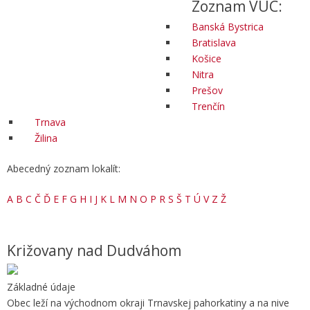
Zoznam VÚC:
Banská Bystrica
Bratislava
Košice
Nitra
Prešov
Trenčín
Trnava
Žilina
Abecedný zoznam lokalít:
A
B
C
Č
Ď
E
F
G
H
I
J
K
L
M
N
O
P
R
S
Š
T
Ú
V
Z
Ž
Križovany nad Dudváhom
Základné údaje
Obec leží na východnom okraji Tr­nav­skej pahorkatiny a na nive