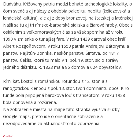
Dudváhu. Križovany patria medzi bohaté archeologické lokality, o
čom svedčia aj nálezy z obdobia paleolitu, neolitu (želiezovská a
lendelská kultúra), ale aj z doby bronzovej, halštatskej a laténskej.
Našli sa tu aj tri rímsko-bar­barské sídliska a žiarové hroby. Obec s
osídlením z veľkomoravských čias sa však spomína až v roku
1390 v zmienke o tunajšej fare. V roku 1439 daroval obec kráľ
Albert Roz­goňovcom, v roku 1553 patrila An­dre­jovi Bátorymu a
panstvu Pajštún-Borinka, ne­skôr panstvu Šintava, od 1817
panstvu Če­klís, ktoré tu malo v 1. pol. 19. stor. sídlo sprá­vy
jedného dištriktu. R. 1828 mala 86 domov a 624 obyvateľov.
Rím. kat. kostol s románskou rotundou z 12. stor. a s
ranogotickou klenbou z pol. 13. stor. tvorí dominantu obce. K ro­
tunde bola pripojená baroková loď s transeptom. V roku 1938
bola obnovená a rozšírená.
Na zobrazenie miesta na mape táto stránka využíva služby
Google maps, preto ide o orientačné zobrazenie a
nezodpovedáme za aktuálnosť tohto zobrazenia
Späť