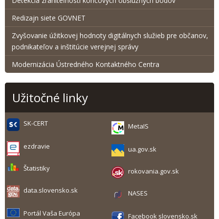
Detekcia zraniteľnosti koncových obslužných bodov
Redizajn siete GOVNET
Zvyšovanie úžitkovej hodnoty digitálnych služieb pre občanov,
podnikateľov a inštitúcie verejnej správy
Modernizácia Ústredného Kontaktného Centra
Užitočné linky
SK-CERT
MetaIS
ezdravie
ua.gov.sk
Štatistiky
rokovania.gov.sk
data.slovensko.sk
NASES
Portál Vaša Európa
Facebook slovensko.sk