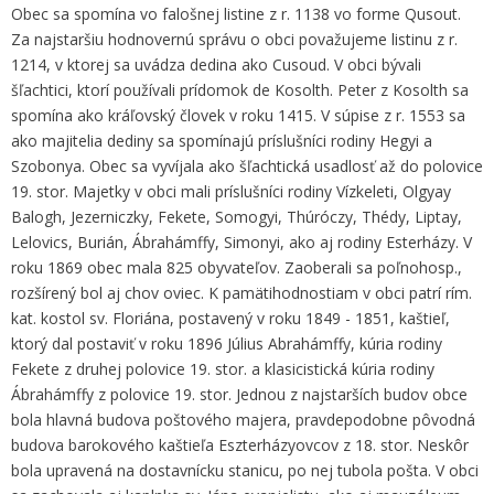
Obec sa spomína vo falošnej listine z r. 1138 vo forme Qusout.
Za najstaršiu hodnovernú správu o obci považujeme listinu z r.
1214, v ktorej sa uvádza dedina ako Cusoud. V obci bývali
šľachtici, ktorí používali prídomok de Kosolth. Peter z Kosolth sa
spomína ako kráľovský človek v roku 1415. V súpise z r. 1553 sa
ako majitelia dediny sa spomínajú príslušníci rodiny Hegyi a
Szobonya. Obec sa vyvíjala ako šľachtická usadlosť až do polovice
19. stor. Majetky v obci mali príslušníci rodiny Vízkeleti, Olgyay
Balogh, Jezerniczky, Fekete, Somogyi, Thúróczy, Thédy, Liptay,
Lelovics, Burián, Ábrahámffy, Simonyi, ako aj rodiny Esterházy. V
roku 1869 obec mala 825 obyvateľov. Zaoberali sa poľnohosp.,
rozšírený bol aj chov oviec. K pamätihodnostiam v obci patrí rím.
kat. kostol sv. Floriána, postavený v roku 1849 - 1851, kaštieľ,
ktorý dal postaviť v roku 1896 Július Abrahámffy, kúria rodiny
Fekete z druhej polovice 19. stor. a klasicistická kúria rodiny
Ábrahámffy z polovice 19. stor. Jednou z najstarších budov obce
bola hlavná budova poštového majera, pravdepodobne pôvodná
budova barokového kaštieľa Eszterházyovcov z 18. stor. Neskôr
bola upravená na dostavnícku stanicu, po nej tubola pošta. V obci