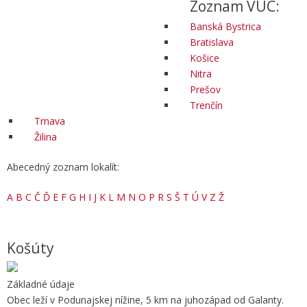
Zoznam VÚC:
Banská Bystrica
Bratislava
Košice
Nitra
Prešov
Trenčín
Trnava
Žilina
Abecedný zoznam lokalít:
A
B
C
Č
Ď
E
F
G
H
I
J
K
L
M
N
O
P
R
S
Š
T
Ú
V
Z
Ž
Košúty
Základné údaje
Obec leží v Podunajskej nížine, 5 km na juhozápad od Galanty.