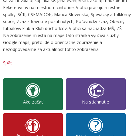
sa zachovala aj kaplnka sv. Jána evanjelistu, ako aj mauzóleum
Feketeovcov na miestnom cintoríne. V obci pracujú miestne
spolky: SČK, CSEMADOK, Matica Slovenská, Spevácky a folklórny
súbor, Zväz zdravotne postihnutých, Poľovnícky zväz, Obecný
futbalový klub a Klub dôchodcov. V obci sa nachádza MŠ, ZŠ.
Na zobrazenie miesta na mape táto stránka využíva služby
Google maps, preto ide o orientačné zobrazenie a
nezodpovedáme za aktuálnosť tohto zobrazenia
Späť
Ako začať
Na stiahnutie