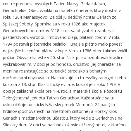
centre predpolia Vysokých Tatier. Názvy: Gerlachfalwa,
Gerlachfelde. Obec vznikla na majetku Chetene, ktorý dostali v
roku 1264 Mariássyovci. Založil ju dedičný richtár Gerlach zo
Spišskej Soboty. Spomína sa v roku 1326 ako majetok
Gerlachových potomkov. V 18. stor. sa obyvatelia zaoberali
pastierstvom, výrobou limbového oleja, plátenníctvom. V roku
1794 postavili plátennícke bielidlo. Tunajšie plátno malo povesť
najkrajšie bieleného plátna v župe. V roku 1786 obec takmer zničil
požiar. Obyvatelia ešte v 20. stor. šili krpce a ozdobovali kraslice
vyškrabovaním. V obci je poľnohosp. družstvo. Jej charakter sa
mení na rozrastajúce sa turistické stredisko s bohatými
možnosťami ubytovania. Nachádzajú sa tu zvyšky ranogotického
kostola z 13. stor. Klasicistický ev. a. v. kostol je z roku 1799. V
obci je základná škola pre 1-4. roč. a materská škola. Pôsobí tu
Telovýchovná jednota Tatran Gerlachov. Každoročne sa tu
uskutočňuje turistický lyžiarsky pretek Memoriál 24 padlých
hrdinov (pochovaných na miestnom cintoríne) a Horský kros
Gerlach s medzinárodnou účasťou, ktorý vedie z Gerlachova na
Sliezsky dom. V obci sa nachádza 4-hviezdičkový hotel, v ktorého