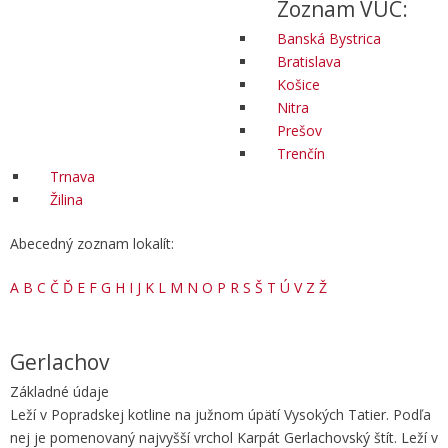
Zoznam VÚC:
Banská Bystrica
Bratislava
Košice
Nitra
Prešov
Trenčín
Trnava
Žilina
Abecedný zoznam lokalít:
A
B
C
Č
Ď
E
F
G
H
I
J
K
L
M
N
O
P
R
S
Š
T
Ú
V
Z
Ž
Gerlachov
Základné údaje
Leží v Popradskej kotline na južnom úpätí Vysokých Tatier. Podľa
nej je pomenovaný najvyšší vrchol Karpát Gerlachovský štít. Leží v