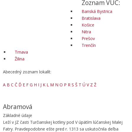
Zoznam VÚC:
Banská Bystrica
Bratislava
Košice
Nitra
Prešov
Trenčín
Trnava
Žilina
Abecedný zoznam lokalít:
A
B
C
Č
Ď
E
F
G
H
I
J
K
L
M
N
O
P
R
S
Š
T
Ú
V
Z
Ž
Abramová
Základné údaje
Leží v JZ časti Turčianskej kotliny pod V úpätím lúčanskej Malej
Fatry. Pravdepodobne ešte pred r. 1313 sa uskutočnila deľba