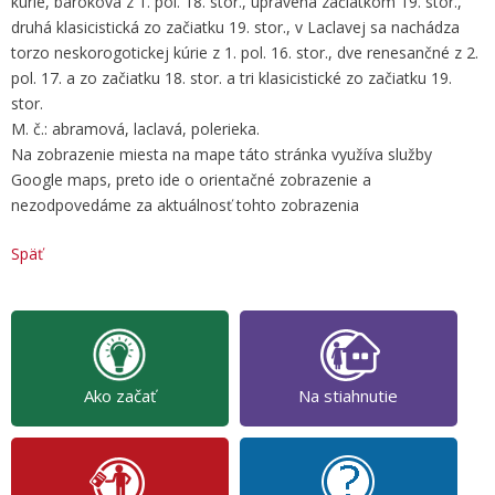
kúrie, baroková z 1. pol. 18. stor., upravená začiatkom 19. stor.,
druhá klasicistická zo začiatku 19. stor., v Laclavej sa nachádza
torzo neskorogotickej kúrie z 1. pol. 16. stor., dve renesančné z 2.
pol. 17. a zo začiatku 18. stor. a tri klasicistické zo začiatku 19.
stor.
M. č.: abramová, laclavá, polerieka.
Na zobrazenie miesta na mape táto stránka využíva služby
Google maps, preto ide o orientačné zobrazenie a
nezodpovedáme za aktuálnosť tohto zobrazenia
Späť
Ako začať
Na stiahnutie