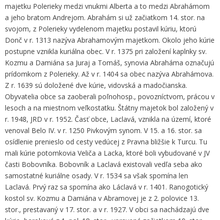
majetku Polerieky medzi vnukmi Alberta a to medzi Abrahámom
a jeho bratom Andrejom. Abrahám si už začiatkom 14. stor. na
svojom, z Polerieky vydelenom majetku postavil kúriu, ktorú
Donč v r. 1313 nazýva Abrahamovým majetkom. Okolo jeho kúrie
postupne vznikla kuriálna obec. V r. 1375 pri založení kaplnky sv.
Kozmu a Damiána sa Juraj a Tomáš, synovia Abraháma označujú
prídomkom z Polerieky. Až v r. 1404 sa obec nazýva Abrahámova.
Z r. 1639 sú doložené dve kúrie, vidovská a madočianska.
Obyvatelia obce sa zaoberali poľnohosp., povozníctvom, prácou v
lesoch a na miestnom veľkostatku. Štátny majetok bol založený v
r. 1948, JRD v r. 1952. Časť obce, Laclavá, vznikla na území, ktoré
venoval Belo IV. v r. 1250 Pivkovým synom. V 15. a 16. stor. sa
osídlenie prenieslo od cesty vedúcej z Pravna bližšie k Turcu. Tu
mali kúrie potomkovia Veliča a Lacka, ktoré boli vybudované v JV
časti Bobovníka. Bobovník a Laclavá existovali vedľa seba ako
samostatné kuriálne osady. V r. 1534 sa však spomína len
Laclavá. Prvý raz sa spomína ako Láclavá v r. 1401. Ranogotický
kostol sv. Kozmu a Damiána v Abramovej je z 2. polovice 13.
stor., prestavaný v 17. stor. a v r. 1927. V obci sa nachádzajú dve