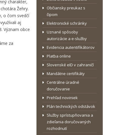
nný charakter,
Občiansky preukaz s
 chotára Žehry.
čipom
y, o čom svedčí
yužívali aj
Elektronické schránky
823. Význam obce
Uznané spôsoby
autorizácie a e-služby
dáme za
Evidencia autentifikátorov
Platba online
Slovenské eID v zahraničí
Mandátne certifikáty
Centrálne úradné
doručovanie
Prehľad noviniek
Plán technických odstávok
Služby sprístupňovania a
zdieľania doručovaných
rozhodnutí