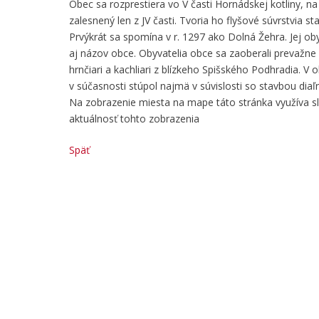
Obec sa rozprestiera vo V časti Hornádskej kotliny, 
zalesnený len z JV časti. Tvoria ho flyšové súvrstvia 
Prvýkrát sa spomína v r. 1297 ako Dolná Žehra. Jej ob
aj názov obce. Obyvatelia obce sa zaoberali prevažne p
hrnčiari a kachliari z blízkeho Spišského Podhradia. V
v súčasnosti stúpol najmä v súvislosti so stavbou dia
Na zobrazenie miesta na mape táto stránka využíva 
aktuálnosť tohto zobrazenia
Späť