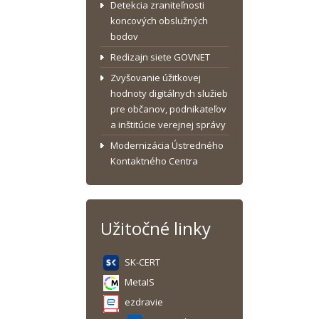
Detekcia zraniteľnosti
koncových obslužných
bodov
Redizajn siete GOVNET
Zvyšovanie úžitkovej
hodnoty digitálnych služieb
pre občanov, podnikateľov
a inštitúcie verejnej správy
Modernizácia Ústredného
Kontaktného Centra
Užitočné linky
SK-CERT
MetaIS
ezdravie