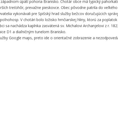
na západnom úpätí pohoria Branisko. Chotár obce má typický pahorkati
starších treťohôr, prevažne pieskovce. Obec pôvodne patrila do veľkého
yvatelia vykonávali pre Spišský hrad služby bežcov doručujúcich správ
oľnohosp. V chotári bolo ložisko hrnčiarskej hliny, ktorú za poplatok v
 obci sa nachádza kaplnka zasvätená sv. Michalovi Archanjelovi z r. 1
ľnice D1 a diaľničným tunelom Branisko.
služby Google maps, preto ide o orientačné zobrazenie a nezodpove