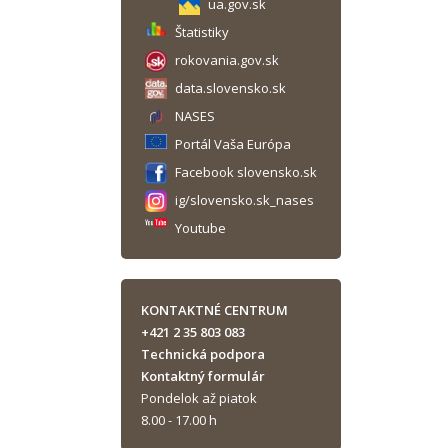
ua.gov.sk
Štatistiky
rokovania.gov.sk
data.slovensko.sk
NASES
Portál Vaša Európa
Facebook slovensko.sk
ig/slovensko.sk_nases
Youtube
KONTAKTNÉ CENTRUM
+421 2 35 803 083
Technická podpora
Kontaktný formulár
Pondelok až piatok
8.00 - 17.00 h