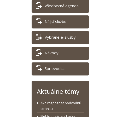
Všeobecná agenda
Nájsť službu
Vybrané e-služby
Návody
Sprievodca
Aktuálne témy
Ako rozpoznať podvodnú
stránku
Elektronizácia v kocke