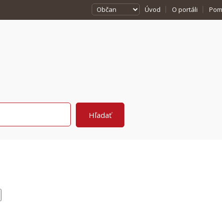
Úvod
O portáli
Pom