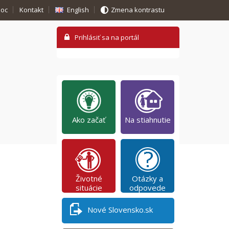
oc
Kontakt
English
Zmena kontrastu
Ako začať
Na stiahnutie
Životné
Otázky a
situácie
odpovede
Nové Slovensko.sk