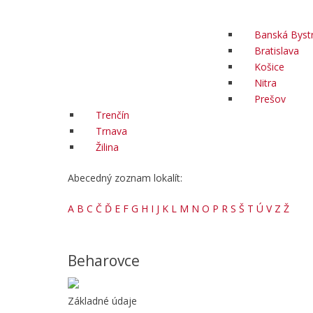
Banská Bystr
Bratislava
Košice
Nitra
Prešov
Trenčín
Trnava
Žilina
Abecedný zoznam lokalít:
A
B
C
Č
Ď
E
F
G
H
I
J
K
L
M
N
O
P
R
S
Š
T
Ú
V
Z
Ž
Beharovce
Základné údaje