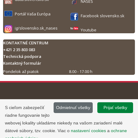
NASES
Portál Vaša Európa
Facebook slovensko.sk
ig/slovensko.sk_nases
Youtube
KONTAKTNÉ CENTRUM
+421 2 35 803 083
Technická podpora
Kontaktný formulár
Pondelok až piatok
8.00 - 17.00 h
Tlač obsahu
©
2013 - 2026, Slovensko.sk
Prevádzku stránky
S cieľom zabezpečiť
Odmietnuť všetky
Prijať všetky
Informácie zverejnené na portáli
www.slovensko.sk a správu jej
riadne fungovanie tejto
majú informatívny charakter.
obsahu zabezpečuje
webovej lokality ukladáme niekedy na vašom zariadení malé
Národná agentúra pre sieťové a
dátové súbory, tzv. cookie. Viac o
nastavení cookies
a
ochrane
elektronické služby
.