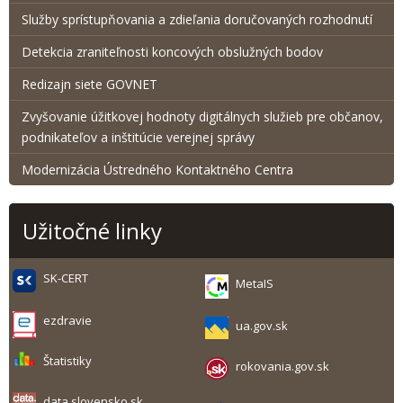
Služby sprístupňovania a zdieľania doručovaných rozhodnutí
Detekcia zraniteľnosti koncových obslužných bodov
Redizajn siete GOVNET
Zvyšovanie úžitkovej hodnoty digitálnych služieb pre občanov,
podnikateľov a inštitúcie verejnej správy
Modernizácia Ústredného Kontaktného Centra
Užitočné linky
SK-CERT
MetaIS
ezdravie
ua.gov.sk
Štatistiky
rokovania.gov.sk
data.slovensko.sk