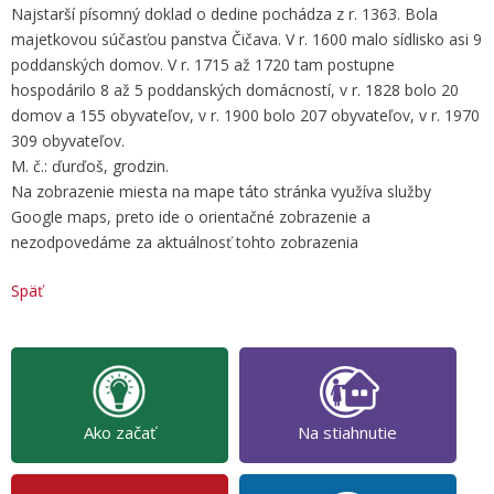
Najstarší písomný doklad o dedine pochádza z r. 1363. Bola
majetkovou súčasťou panstva Čičava. V r. 1600 malo sídlisko asi 9
poddanských domov. V r. 1715 až 1720 tam postupne
hospodárilo 8 až 5 poddanských domácností, v r. 1828 bolo 20
domov a 155 obyvateľov, v r. 1900 bolo 207 obyvateľov, v r. 1970
309 obyvateľov.
M. č.: ďurďoš, grodzin.
Na zobrazenie miesta na mape táto stránka využíva služby
Google maps, preto ide o orientačné zobrazenie a
nezodpovedáme za aktuálnosť tohto zobrazenia
Späť
Ako začať
Na stiahnutie