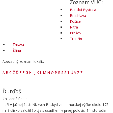
Zoznam VÚC:
Banská Bystrica
Bratislava
Košice
Nitra
Prešov
Trenčín
Trnava
Žilina
Abecedný zoznam lokalít:
A
B
C
Č
Ď
E
F
G
H
I
J
K
L
M
N
O
P
R
S
Š
T
Ú
V
Z
Ž
Ďurďoš
Základné údaje
Leží v južnej časti Nízkych Beskýd v nadmorskej výške okolo 175
m. Sídlisko založil šoltýs s usadlíkmi v prvej polovici 14. storočia.