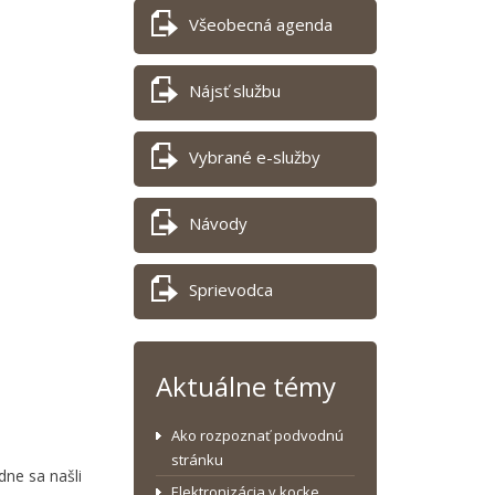
Všeobecná agenda
Nájsť službu
Vybrané e-služby
Návody
Sprievodca
Aktuálne témy
Ako rozpoznať podvodnú
stránku
dne sa našli
Elektronizácia v kocke