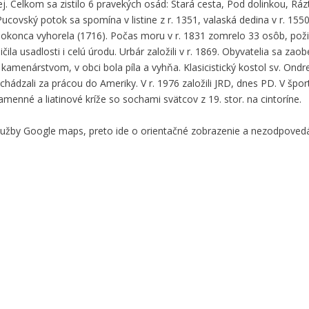
ej. Celkom sa zistilo 6 pravekých osád: Stará cesta, Pod dolinkou, Rá
covský potok sa spomína v listine z r. 1351, valaská dedina v r. 1550
dokonca vyhorela (1716). Počas moru v r. 1831 zomrelo 33 osôb, požia
la usadlosti i celú úrodu. Urbár založili v r. 1869. Obyvatelia sa zaobe
menárstvom, v obci bola píla a vyhňa. Klasicistický kostol sv. Ondreja
dchádzali za prácou do Ameriky. V r. 1976 založili JRD, dnes PD. V špo
amenné a liatinové kríže so sochami svätcov z 19. stor. na cintoríne.
služby Google maps, preto ide o orientačné zobrazenie a nezodpove