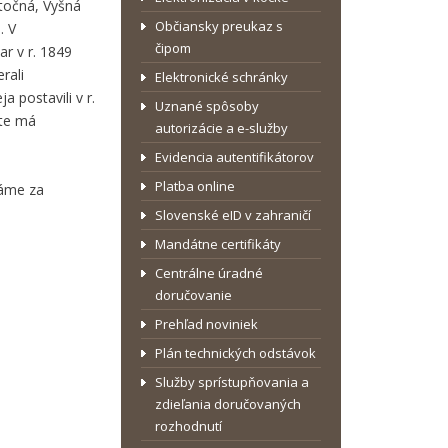
ztočná, Vyšná
Občiansky preukaz s
. V
čipom
r v r. 1849
rali
Elektronické schránky
 postavili v r.
Uznané spôsoby
rte má
autorizácie a e-služby
Evidencia autentifikátorov
Platba online
dáme za
Slovenské eID v zahraničí
Mandátne certifikáty
Centrálne úradné
doručovanie
Prehľad noviniek
Plán technických odstávok
Služby sprístupňovania a
zdieľania doručovaných
rozhodnutí