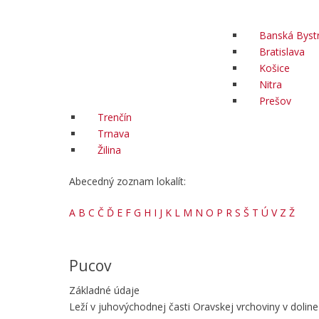
Banská Bystr
Bratislava
Košice
Nitra
Prešov
Trenčín
Trnava
Žilina
Abecedný zoznam lokalít:
A
B
C
Č
Ď
E
F
G
H
I
J
K
L
M
N
O
P
R
S
Š
T
Ú
V
Z
Ž
Pucov
Základné údaje
Leží v juhovýchodnej časti Oravskej vrchoviny v doli