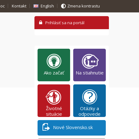
oc
Kontakt
English
Zmena kontrastu
Ako začať
Na stiahnutie
Životné
Otázky a
situácie
odpovede
Nové Slovensko.sk