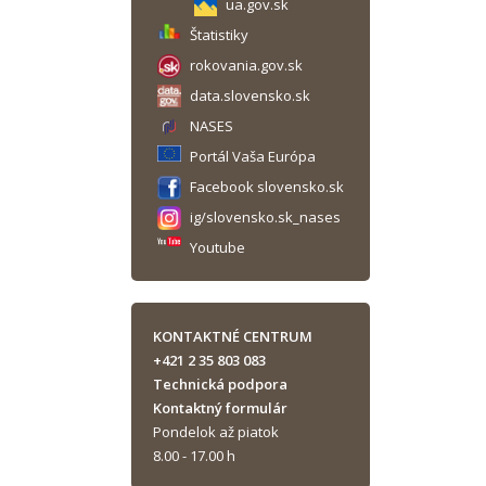
ua.gov.sk
Štatistiky
rokovania.gov.sk
data.slovensko.sk
NASES
Portál Vaša Európa
Facebook slovensko.sk
ig/slovensko.sk_nases
Youtube
KONTAKTNÉ CENTRUM
+421 2 35 803 083
Technická podpora
Kontaktný formulár
Pondelok až piatok
8.00 - 17.00 h