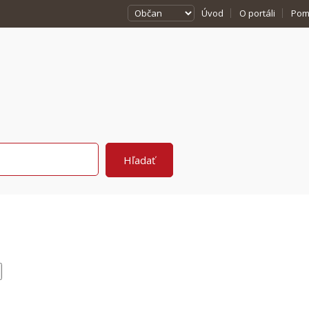
Úvod
O portáli
Pom