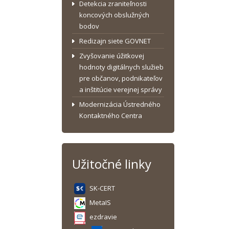
Detekcia zraniteľnosti
koncových obslužných
bodov
Redizajn siete GOVNET
Zvyšovanie úžitkovej
hodnoty digitálnych služieb
pre občanov, podnikateľov
a inštitúcie verejnej správy
Modernizácia Ústredného
Kontaktného Centra
Užitočné linky
SK-CERT
MetaIS
ezdravie