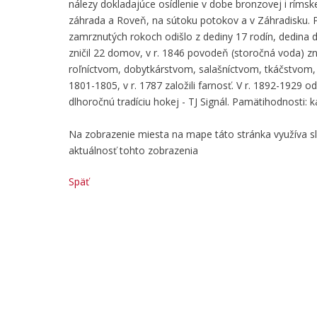
nálezy dokladajúce osídlenie v dobe bronzovej i rímsk
záhrada a Roveň, na sútoku potokov a v Záhradisku. Pu
zamrznutých rokoch odišlo z dediny 17 rodín, dedina 
zničil 22 domov, v r. 1846 povodeň (storočná voda) zniči
roľníctvom, dobytkárstvom, salašníctvom, tkáčstvom, ka
1801-1805, v r. 1787 založili farnosť. V r. 1892-1929 o
dlhoročnú tradíciu hokej - TJ Signál. Pamätihodnosti: k
Na zobrazenie miesta na mape táto stránka využíva 
aktuálnosť tohto zobrazenia
Späť