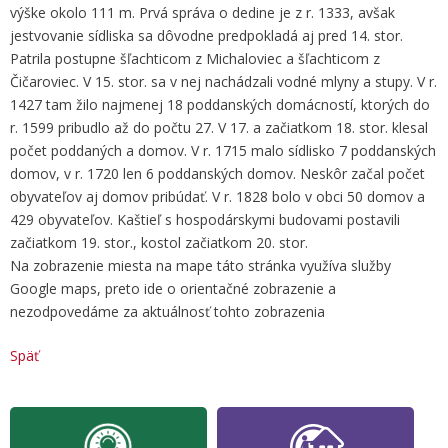
výške okolo 111 m. Prvá správa o dedine je z r. 1333, avšak
jestvovanie sídliska sa dôvodne predpokladá aj pred 14. stor.
Patrila postupne šľachticom z Michaloviec a šľachticom z
Čičaroviec. V 15. stor. sa v nej nachádzali vodné mlyny a stupy. V r.
1427 tam žilo najmenej 18 poddanských domácností, ktorých do
r. 1599 pribudlo až do počtu 27. V 17. a začiatkom 18. stor. klesal
počet poddaných a domov. V r. 1715 malo sídlisko 7 poddanských
domov, v r. 1720 len 6 poddanských domov. Neskôr začal počet
obyvateľov aj domov pribúdať. V r. 1828 bolo v obci 50 domov a
429 obyvateľov. Kaštieľ s hospodárskymi budovami postavili
začiatkom 19. stor., kostol začiatkom 20. stor.
Na zobrazenie miesta na mape táto stránka využíva služby
Google maps, preto ide o orientačné zobrazenie a
nezodpovedáme za aktuálnosť tohto zobrazenia
Späť