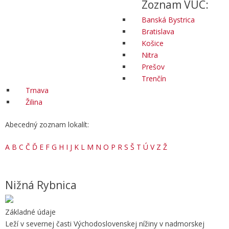
Zoznam VÚC:
Banská Bystrica
Bratislava
Košice
Nitra
Prešov
Trenčín
Trnava
Žilina
Abecedný zoznam lokalít:
A
B
C
Č
Ď
E
F
G
H
I
J
K
L
M
N
O
P
R
S
Š
T
Ú
V
Z
Ž
Nižná Rybnica
Základné údaje
Leží v severnej časti Východoslovenskej nížiny v nadmorskej