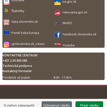
ezdravie
ua.gov.sk
Štatistiky
rokovania.gov.sk
data.slovensko.sk
NASES
Portál Vaša Európa
Facebook slovensko.sk
ig/slovensko.sk_nases
Youtube
KONTAKTNÉ CENTRUM
+421 2 35 803 083
Technická podpora
Kontaktný formulár
Pondelok až piatok
8.00 - 17.00 h
Tlač obsahu
©
2013 - 2026, Slovensko.sk
Prevádzku stránky
S cieľom zabezpečiť
Odmietnuť všetky
Prijať všetky