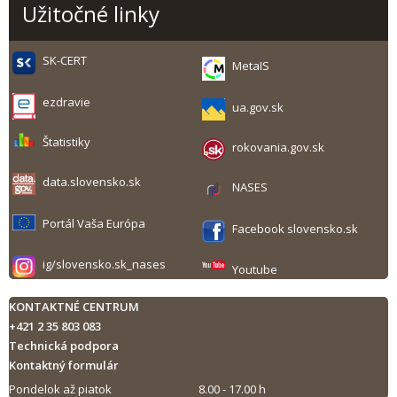
Užitočné linky
SK-CERT
MetaIS
ezdravie
ua.gov.sk
Štatistiky
rokovania.gov.sk
data.slovensko.sk
NASES
Portál Vaša Európa
Facebook slovensko.sk
ig/slovensko.sk_nases
Youtube
KONTAKTNÉ CENTRUM
+421 2 35 803 083
Technická podpora
Kontaktný formulár
Pondelok až piatok
8.00 - 17.00 h
Tlač obsahu