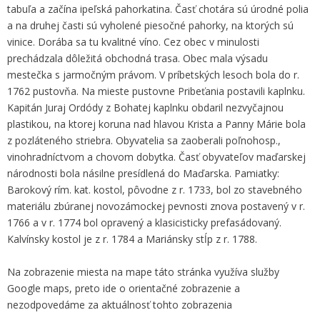
tabuľa a začína ipeľská pahorkatina. Časť chotára sú úrodné polia
a na druhej časti sú vyholené piesočné pahorky, na ktorých sú
vinice. Dorába sa tu kvalitné víno. Cez obec v minulosti
prechádzala dôležitá obchodná trasa. Obec mala výsadu
mestečka s jarmočným právom. V príbetských lesoch bola do r.
1762 pustovňa. Na mieste pustovne Pribeťania postavili kaplnku.
Kapitán Juraj Ordódy z Bohatej kaplnku obdaril nezvyčajnou
plastikou, na ktorej koruna nad hlavou Krista a Panny Márie bola
z pozláteného striebra. Obyvatelia sa zaoberali poľnohosp.,
vinohradníctvom a chovom dobytka. Časť obyvateľov maďarskej
národnosti bola násilne presídlená do Maďarska. Pamiatky:
Barokový rím. kat. kostol, pôvodne z r. 1733, bol zo stavebného
materiálu zbúranej novozámockej pevnosti znova postavený v r.
1766 a v r. 1774 bol opravený a klasicisticky prefasádovaný.
Kalvínsky kostol je z r. 1784 a Mariánsky stĺp z r. 1788.
Na zobrazenie miesta na mape táto stránka využíva služby
Google maps, preto ide o orientačné zobrazenie a
nezodpovedáme za aktuálnosť tohto zobrazenia