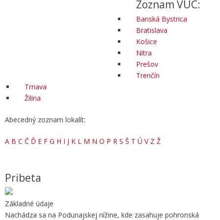
Zoznam VÚC:
Banská Bystrica
Bratislava
Košice
Nitra
Prešov
Trenčín
Trnava
Žilina
Abecedný zoznam lokalít:
A
B
C
Č
Ď
E
F
G
H
I
J
K
L
M
N
O
P
R
S
Š
T
Ú
V
Z
Ž
Pribeta
Základné údaje
Nachádza sa na Podunajskej nížine, kde zasahuje pohronská