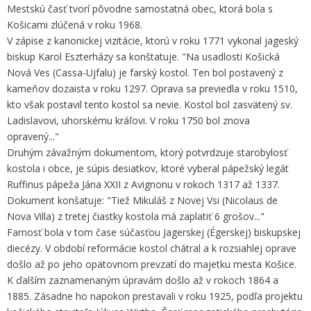
Mestskú časť tvorí pôvodne samostatná obec, ktorá bola s
Košicami zlúčená v roku 1968.
V zápise z kanonickej vizitácie, ktorú v roku 1771 vykonal jageský
biskup Karol Eszterházy sa konštatuje. "Na usadlosti Košická
Nová Ves (Cassa-Ujfalu) je farský kostol. Ten bol postavený z
kameňov dozaista v roku 1297. Oprava sa previedla v roku 1510,
kto však postavil tento kostol sa nevie. Kostol bol zasvätený sv.
Ladislavovi, uhorskému kráľovi. V roku 1750 bol znova
opravený..."
Druhým závažným dokumentom, ktorý potvrdzuje starobylosť
kostola i obce, je súpis desiatkov, ktoré vyberal pápežský legát
Ruffinus pápeža Jána XXII z Avignonu v rokoch 1317 až 1337.
Dokument konšatuje: "Tiež Mikuláš z Novej Vsi (Nicolaus de
Nova Villa) z tretej čiastky kostola má zaplatiť 6 grošov..."
Farnosť bola v tom čase súčasťou Jagerskej (Égerskej) biskupskej
diecézy. V období reformácie kostol chátral a k rozsiahlej oprave
došlo až po jeho opätovnom prevzatí do majetku mesta Košice.
K ďalším zaznamenaným úpravám došlo až v rokoch 1864 a
1885. Zásadne ho napokon prestavali v roku 1925, podľa projektu