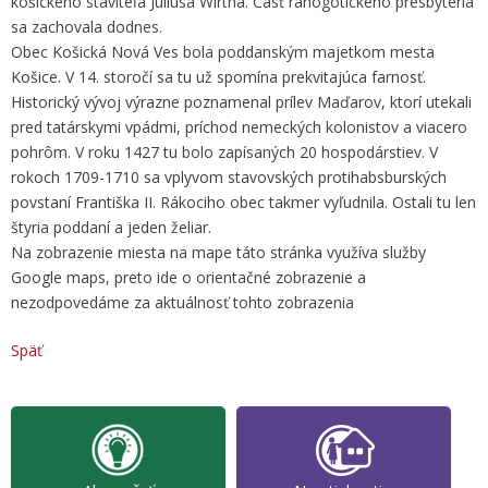
košického staviteľa Júliusa Wirtha. Časť ranogotického presbytéria
sa zachovala dodnes.
Obec Košická Nová Ves bola poddanským majetkom mesta
Košice. V 14. storočí sa tu už spomína prekvitajúca farnosť.
Historický vývoj výrazne poznamenal prílev Maďarov, ktorí utekali
pred tatárskymi vpádmi, príchod nemeckých kolonistov a viacero
pohrôm. V roku 1427 tu bolo zapísaných 20 hospodárstiev. V
rokoch 1709-1710 sa vplyvom stavovských protihabsburských
povstaní Františka II. Rákociho obec takmer vyľudnila. Ostali tu len
štyria poddaní a jeden želiar.
Na zobrazenie miesta na mape táto stránka využíva služby
Google maps, preto ide o orientačné zobrazenie a
nezodpovedáme za aktuálnosť tohto zobrazenia
Späť