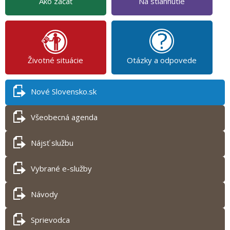
Ako začať
Na stiahnutie
Životné situácie
Otázky a odpovede
Nové Slovensko.sk
Všeobecná agenda
Nájsť službu
Vybrané e-služby
Návody
Sprievodca