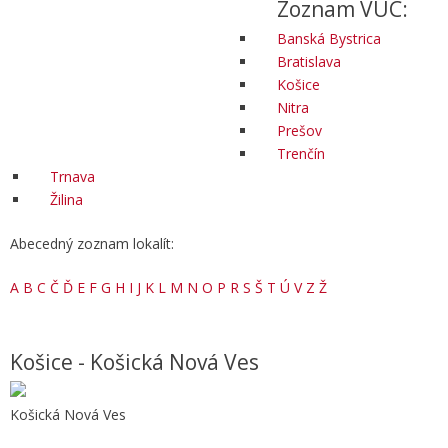
Zoznam VÚC:
Banská Bystrica
Bratislava
Košice
Nitra
Prešov
Trenčín
Trnava
Žilina
Abecedný zoznam lokalít:
A
B
C
Č
Ď
E
F
G
H
I
J
K
L
M
N
O
P
R
S
Š
T
Ú
V
Z
Ž
Košice - Košická Nová Ves
Košická Nová Ves