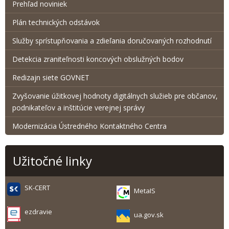
Prehľad noviniek
Plán technických odstávok
Služby sprístupňovania a zdieľania doručovaných rozhodnutí
Detekcia zraniteľnosti koncových obslužných bodov
Redizajn siete GOVNET
Zvyšovanie úžitkovej hodnoty digitálnych služieb pre občanov,
podnikateľov a inštitúcie verejnej správy
Modernizácia Ústredného Kontaktného Centra
Užitočné linky
SK-CERT
MetaIS
ezdravie
ua.gov.sk