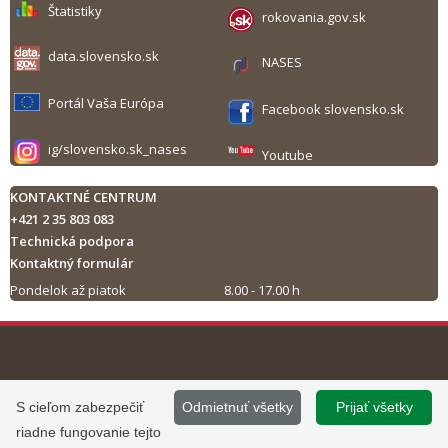
Štatistiky
rokovania.gov.sk
data.slovensko.sk
NASES
Portál Vaša Európa
Facebook slovensko.sk
ig/slovensko.sk_nases
Youtube
KONTAKTNÉ CENTRUM
+421 2 35 803 083
Technická podpora
Kontaktný formulár
Pondelok až piatok
8.00 - 17.00 h
Tlač obsahu
©
2013 - 2026, Slovensko.sk
Prevádzku stránky
S cieľom zabezpečiť
Odmietnuť všetky
Prijať všetky
Informácie zverejnené na portáli
www.slovensko.sk a správu jej
riadne fungovanie tejto