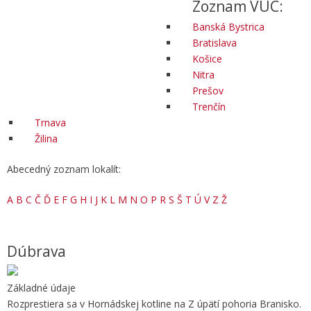
Zoznam VÚC:
Banská Bystrica
Bratislava
Košice
Nitra
Prešov
Trenčín
Trnava
Žilina
Abecedný zoznam lokalít:
A
B
C
Č
Ď
E
F
G
H
I
J
K
L
M
N
O
P
R
S
Š
T
Ú
V
Z
Ž
Dúbrava
Základné údaje
Rozprestiera sa v Hornádskej kotline na Z úpätí pohoria Branisko.