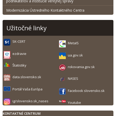
podnikateľov a inštitúcie verejnej správy
Modernizácia Ústredného Kontaktného Centra
Užitočné linky
SK-CERT
MetaIS
ezdravie
ua.gov.sk
Štatistiky
rokovania.gov.sk
data.slovensko.sk
NASES
Portál Vaša Európa
Facebook slovensko.sk
ig/slovensko.sk_nases
Youtube
KONTAKTNÉ CENTRUM