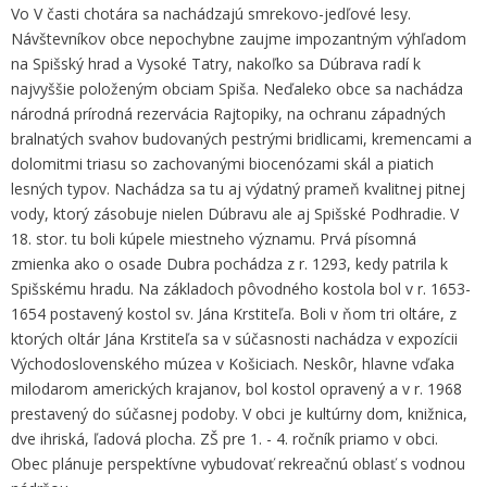
Vo V časti chotára sa nachádzajú smrekovo-jedľové lesy.
Návštevníkov obce nepochybne zaujme impozantným výhľadom
na Spišský hrad a Vysoké Tatry, nakoľko sa Dúbrava radí k
najvyššie položeným obciam Spiša. Neďaleko obce sa nachádza
národná prírodná rezervácia Rajtopiky, na ochranu západných
bralnatých svahov budovaných pestrými bridlicami, kremencami a
dolomitmi triasu so zachovanými biocenózami skál a piatich
lesných typov. Nachádza sa tu aj výdatný prameň kvalitnej pitnej
vody, ktorý zásobuje nielen Dúbravu ale aj Spišské Podhradie. V
18. stor. tu boli kúpele miestneho významu. Prvá písomná
zmienka ako o osade Dubra pochádza z r. 1293, kedy patrila k
Spišskému hradu. Na základoch pôvodného kostola bol v r. 1653-
1654 postavený kostol sv. Jána Krstiteľa. Boli v ňom tri oltáre, z
ktorých oltár Jána Krstiteľa sa v súčasnosti nachádza v expozícii
Východoslovenského múzea v Košiciach. Neskôr, hlavne vďaka
milodarom amerických krajanov, bol kostol opravený a v r. 1968
prestavený do súčasnej podoby. V obci je kultúrny dom, knižnica,
dve ihriská, ľadová plocha. ZŠ pre 1. - 4. ročník priamo v obci.
Obec plánuje perspektívne vybudovať rekreačnú oblasť s vodnou