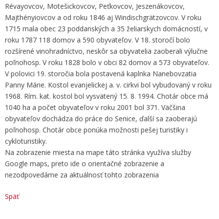
Révayovcov, Motešickovcov, Peťkovcov, Jeszenákovcov,
Majthényiovcov a od roku 1846 aj Windischgrätzovcov. V roku
1715 mala obec 23 poddanských a 35 želiarskych domácností, v
roku 1787 118 domov a 590 obyvateľov. V 18. storočí bolo
rozšírené vinohradníctvo, neskôr sa obyvatelia zaoberali výlučne
poľnohosp. V roku 1828 bolo v obci 82 domov a 573 obyvateľov.
V polovici 19. storočia bola postavená kaplnka Nanebovzatia
Panny Márie. Kostol evanjelickej a. v. cirkvi bol vybudovaný v roku
1968. Rím. kat. kostol bol vysvätený 15. 8. 1994. Chotár obce má
1040 ha a počet obyvateľov v roku 2001 bol 371. Väčšina
obyvateľov dochádza do práce do Senice, ďalší sa zaoberajú
poľnohosp. Chotár obce ponúka možnosti pešej turistiky i
cykloturistiky.
Na zobrazenie miesta na mape táto stránka využíva služby
Google maps, preto ide o orientačné zobrazenie a
nezodpovedáme za aktuálnosť tohto zobrazenia
Späť