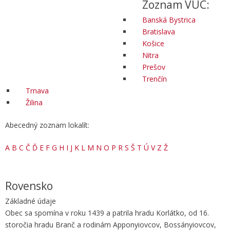
Zoznam VÚC:
Banská Bystrica
Bratislava
Košice
Nitra
Prešov
Trenčín
Trnava
Žilina
Abecedný zoznam lokalít:
A
B
C
Č
Ď
E
F
G
H
I
J
K
L
M
N
O
P
R
S
Š
T
Ú
V
Z
Ž
Rovensko
Základné údaje
Obec sa spomína v roku 1439 a patrila hradu Korlátko, od 16.
storočia hradu Branč a rodinám Apponyiovcov, Bossányiovcov,