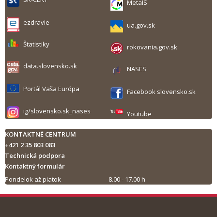
MetaIS
ezdravie
ua.gov.sk
Štatistiky
rokovania.gov.sk
data.slovensko.sk
NASES
Portál Vaša Európa
Facebook slovensko.sk
ig/slovensko.sk_nases
Youtube
KONTAKTNÉ CENTRUM
+421 2 35 803 083
Technická podpora
Kontaktný formulár
Pondelok až piatok
8.00 - 17.00 h
Tlač obsahu