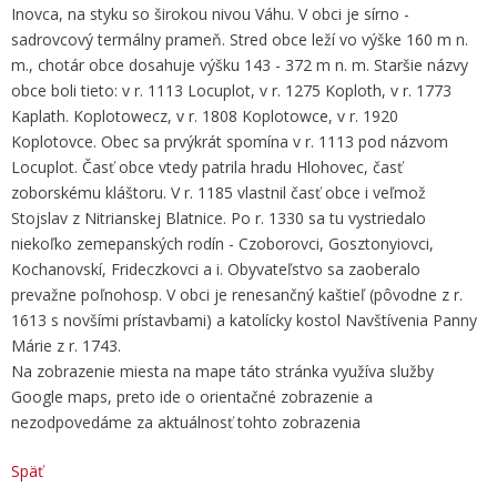
Inovca, na styku so širokou nivou Váhu. V obci je sírno -
sadrovcový termálny prameň. Stred obce leží vo výške 160 m n.
m., chotár obce dosahuje výšku 143 - 372 m n. m. Staršie názvy
obce boli tieto: v r. 1113 Locuplot, v r. 1275 Koploth, v r. 1773
Kaplath. Koplotowecz, v r. 1808 Koplotowce, v r. 1920
Koplotovce. Obec sa prvýkrát spomína v r. 1113 pod názvom
Locuplot. Časť obce vtedy patrila hradu Hlohovec, časť
zoborskému kláštoru. V r. 1185 vlastnil časť obce i veľmož
Stojslav z Nitrianskej Blatnice. Po r. 1330 sa tu vystriedalo
niekoľko zemepanských rodín - Czoborovci, Gosztonyiovci,
Kochanovskí, Frideczkovci a i. Obyvateľstvo sa zaoberalo
prevažne poľnohosp. V obci je renesančný kaštieľ (pôvodne z r.
1613 s novšími prístavbami) a katolícky kostol Navštívenia Panny
Márie z r. 1743.
Na zobrazenie miesta na mape táto stránka využíva služby
Google maps, preto ide o orientačné zobrazenie a
nezodpovedáme za aktuálnosť tohto zobrazenia
Späť