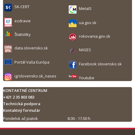
SK-CERT
MetaIS
ezdravie
ua.gov.sk
Štatistiky
rokovania.gov.sk
data.slovensko.sk
NASES
Portál Vaša Európa
Facebook slovensko.sk
ig/slovensko.sk_nases
Youtube
KONTAKTNÉ CENTRUM
+421 2 35 803 083
Technická podpora
Kontaktný formulár
Pondelok až piatok
8.00 - 17.00 h
Tlač obsahu