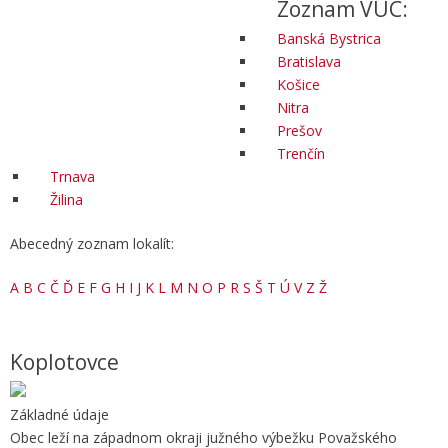
Zoznam VÚC:
Banská Bystrica
Bratislava
Košice
Nitra
Prešov
Trenčín
Trnava
Žilina
Abecedný zoznam lokalít:
A
B
C
Č
Ď
E
F
G
H
I
J
K
L
M
N
O
P
R
S
Š
T
Ú
V
Z
Ž
Koplotovce
Základné údaje
Obec leží na západnom okraji južného výbežku Považského