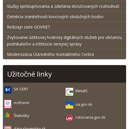
Služby sprístupňovania a zdieľania doručovaných rozhodnutí
Detekcia zraniteľnosti koncových obslužných bodov
Redizajn siete GOVNET
Zvyšovanie úžitkovej hodnoty digitálnych služieb pre občanov,
podnikateľov a inštitúcie verejnej správy
Modernizácia Ústredného Kontaktného Centra
Užitočné linky
SK-CERT
MetaIS
ezdravie
ua.gov.sk
Štatistiky
rokovania.gov.sk
data.slovensko.sk