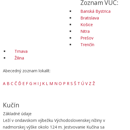
Zoznam VÚC:
Banská Bystrica
Bratislava
Košice
Nitra
Prešov
Trenčín
Trnava
Žilina
Abecedný zoznam lokalít:
A
B
C
Č
Ď
E
F
G
H
I
J
K
L
M
N
O
P
R
S
Š
T
Ú
V
Z
Ž
Kučín
Základné údaje
Leží v ondavskom výbežku Východoslovenskej nížiny v
nadmorskej výške okolo 124 m. Jestvovanie Kučína sa