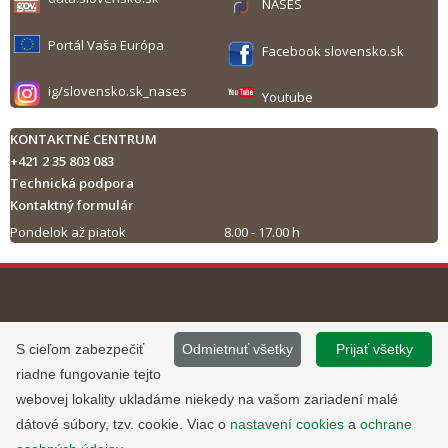
NASES
Portál Vaša Európa
Facebook slovensko.sk
ig/slovensko.sk_nases
Youtube
KONTAKTNÉ CENTRUM
+421 2 35 803 083
Technická podpora
Kontaktný formulár
Pondelok až piatok
8.00 - 17.00 h
Tlač obsahu
©
2013 - 2026, Slovensko.sk
Prevádzku stránky
S cieľom zabezpečiť
Odmietnuť všetky
Prijať všetky
Informácie zverejnené na portáli
www.slovensko.sk a správu jej
riadne fungovanie tejto
majú informatívny charakter.
obsahu zabezpečuje
webovej lokality ukladáme niekedy na vašom zariadení malé
Národná agentúra pre sieťové a
dátové súbory, tzv. cookie. Viac o
nastavení cookies
a
ochrane
elektronické služby
.