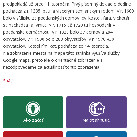
predpokladá už pred 11. storočím. Prvý písomný doklad o dedine
pochádza z r. 1335, patrila viacerým zemianskym rodom. V r. 1600
bolo v sídlisku 23 poddanských domov, ev. kostol, fara. V chotári
sa nachádzali aj vinice. V r. 1715 až 1720 tu hospodárili 4
poddanské domácnosti, v r. 1828 bolo 37 domov a 284
obyvateľov, v r. 1900 bolo 288 obyvateľov, v r. 1970 430
obyvateľov. Kostol rím. kat. pochádza zo 14. storočia.
Na zobrazenie miesta na mape táto stránka využíva služby
Google maps, preto ide o orientačné zobrazenie a
nezodpovedáme za aktuálnosť tohto zobrazenia
Späť
Ako začať
Na stiahnutie