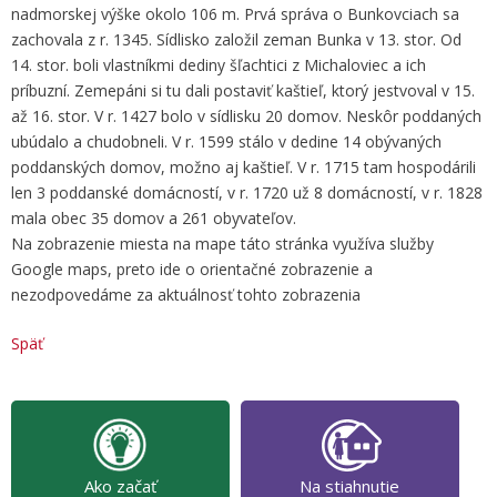
nadmorskej výške okolo 106 m. Prvá správa o Bunkovciach sa
zachovala z r. 1345. Sídlisko založil zeman Bunka v 13. stor. Od
14. stor. boli vlastníkmi dediny šľachtici z Michaloviec a ich
príbuzní. Zemepáni si tu dali postaviť kaštieľ, ktorý jestvoval v 15.
až 16. stor. V r. 1427 bolo v sídlisku 20 domov. Neskôr poddaných
ubúdalo a chudobneli. V r. 1599 stálo v dedine 14 obývaných
poddanských domov, možno aj kaštieľ. V r. 1715 tam hospodárili
len 3 poddanské domácností, v r. 1720 už 8 domácností, v r. 1828
mala obec 35 domov a 261 obyvateľov.
Na zobrazenie miesta na mape táto stránka využíva služby
Google maps, preto ide o orientačné zobrazenie a
nezodpovedáme za aktuálnosť tohto zobrazenia
Späť
Ako začať
Na stiahnutie