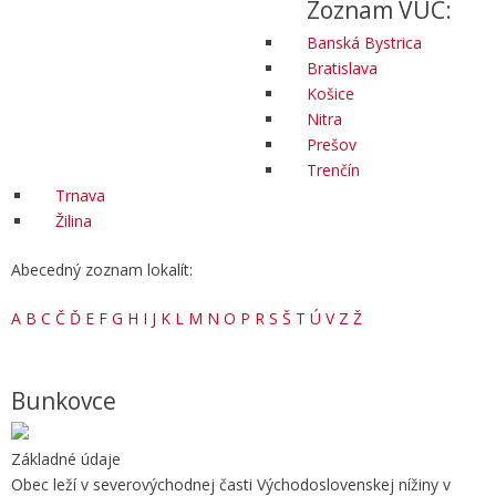
Zoznam VÚC:
Banská Bystrica
Bratislava
Košice
Nitra
Prešov
Trenčín
Trnava
Žilina
Abecedný zoznam lokalít:
A
B
C
Č
Ď
E
F
G
H
I
J
K
L
M
N
O
P
R
S
Š
T
Ú
V
Z
Ž
Bunkovce
Základné údaje
Obec leží v severovýchodnej časti Východoslovenskej nížiny v