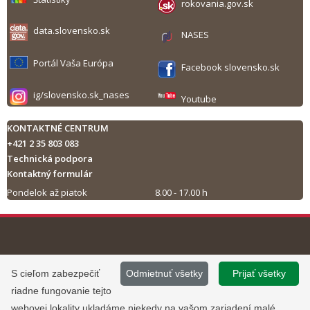
rokovania.gov.sk
data.slovensko.sk
NASES
Portál Vaša Európa
Facebook slovensko.sk
ig/slovensko.sk_nases
Youtube
KONTAKTNÉ CENTRUM
+421 2 35 803 083
Technická podpora
Kontaktný formulár
Pondelok až piatok
8.00 - 17.00 h
Tlač obsahu
©
2013 - 2026, Slovensko.sk
Prevádzku stránky
S cieľom zabezpečiť
Odmietnuť všetky
Prijať všetky
Informácie zverejnené na portáli
www.slovensko.sk a správu jej
riadne fungovanie tejto
majú informatívny charakter.
obsahu zabezpečuje
webovej lokality ukladáme niekedy na vašom zariadení malé