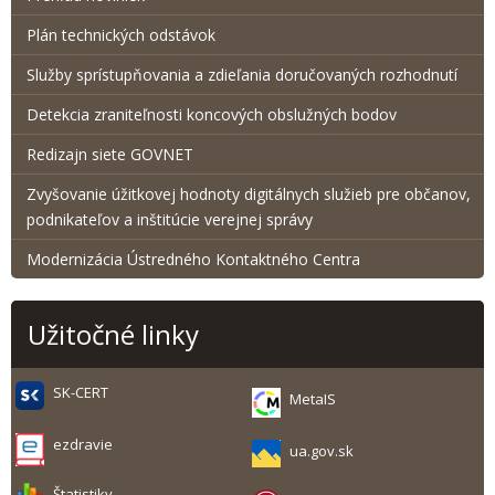
Plán technických odstávok
Služby sprístupňovania a zdieľania doručovaných rozhodnutí
Detekcia zraniteľnosti koncových obslužných bodov
Redizajn siete GOVNET
Zvyšovanie úžitkovej hodnoty digitálnych služieb pre občanov,
podnikateľov a inštitúcie verejnej správy
Modernizácia Ústredného Kontaktného Centra
Užitočné linky
SK-CERT
MetaIS
ezdravie
ua.gov.sk
Štatistiky