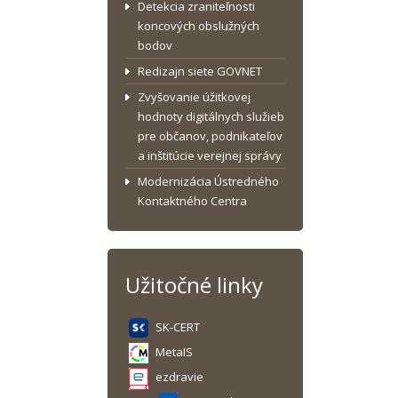
Detekcia zraniteľnosti
koncových obslužných
bodov
Redizajn siete GOVNET
Zvyšovanie úžitkovej
hodnoty digitálnych služieb
pre občanov, podnikateľov
a inštitúcie verejnej správy
Modernizácia Ústredného
Kontaktného Centra
Užitočné linky
SK-CERT
MetaIS
ezdravie