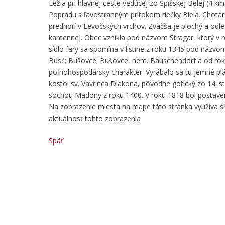
Ležia pri hlavnej ceste vedúcej zo Spišskej Belej (4 
Popradu s ľavostranným prítokom riečky Biela. Chotár
predhorí v Levočských vrchov. Zväčša je plochý a odle
kamennej. Obec vznikla pod názvom Stragar, ktorý v ro
sídlo fary sa spomína v listine z roku 1345 pod náz
Busć; Bušovce; Bušovce, nem. Bauschendorf a od ro
poľnohospodársky charakter. Vyrábalo sa tu jemné plá
kostol sv. Vavrinca Diakona, pôvodne gotický zo 14. 
sochou Madony z roku 1400. V roku 1818 bol postavený e
Na zobrazenie miesta na mape táto stránka využíva 
aktuálnosť tohto zobrazenia
Späť