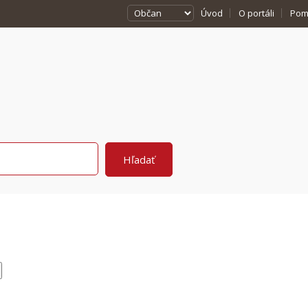
Úvod
O portáli
Pom