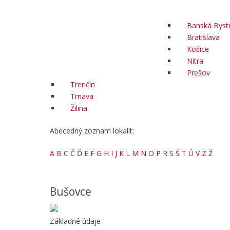
Banská Bystr
Bratislava
Košice
Nitra
Prešov
Trenčín
Trnava
Žilina
Abecedný zoznam lokalít:
A
B
C
Č
Ď
E
F
G
H
I
J
K
L
M
N
O
P
R
S
Š
T
Ú
V
Z
Ž
Bušovce
Základné údaje