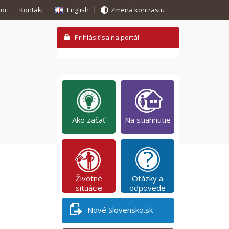
oc
Kontakt
English
Zmena kontrastu
Ako začať
Na stiahnutie
Životné
Otázky a
situácie
odpovede
Nové Slovensko.sk