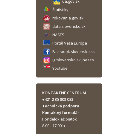
ua.gov.sk
Štatistiky
rokovania.gov.sk
data.slovensko.sk
NASES
Portál Vaša Európa
Facebook slovensko.sk
ig/slovensko.sk_nases
Youtube
KONTAKTNÉ CENTRUM
+421 2 35 803 083
Technická podpora
Kontaktný formulár
Pondelok až piatok
8.00 - 17.00 h