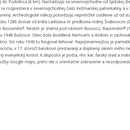
km) do Podolínca (6 km). Nachádzajú sa severovýchodne od Spišskej Bel
 sa rozprestiera v severovýchodnej časti Kežmarskej pahorkatiny a v
snený. Archeologické nálezy potvrdzujú nepretržité osídlenie už od st
ku 1286 dostali od kráľa Ladislava IV. predkovia rodiny Švábiovcov (
vom Bussundorf. Neskôr je známa pod názvom Bussocz, Bausendorff (1
ku 1948 Bušovce. Obec bola dosídlená Nemcami a dodnes si zachova
tno. Do roku 1940 tu fungoval liehovar. Najvýznamnejšou je pamiatko
storočia, v 17. storočí barokovo prestavaný a doplnený okrem iného 
vanjelický kostol. K dispozícii je pošta, rím. kat. farský úrad a mat
služby Google maps, preto ide o orientačné zobrazenie a nezodpove