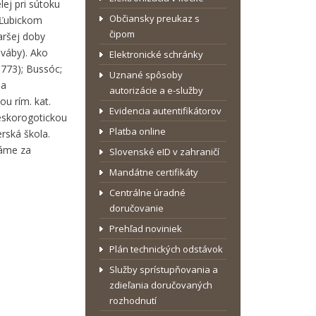
ej pri sútoku
Občiansky preukaz s
 Ľubickom
čipom
aršej doby
Sváby). Ako
Elektronické schránky
773); Bussóc;
Uznané spôsoby
la
autorizácie a e-služby
u rím. kat.
Evidencia autentifikátorov
neskorogotickou
Platba online
erská škola.
dáme za
Slovenské eID v zahraničí
Mandátne certifikáty
Centrálne úradné
doručovanie
Prehľad noviniek
Plán technických odstávok
Služby sprístupňovania a
zdieľania doručovaných
rozhodnutí