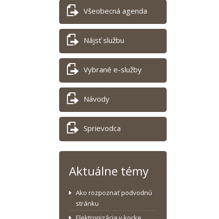
Všeobecná agenda
Nájsť službu
Vybrané e-služby
Návody
Sprievodca
Aktuálne témy
Ako rozpoznať podvodnú
stránku
Elektronizácia v kocke