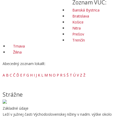
Zoznam VÚC:
Banská Bystrica
Bratislava
Košice
Nitra
Prešov
Trenčín
Trnava
Žilina
Abecedný zoznam lokalít:
A
B
C
Č
Ď
E
F
G
H
I
J
K
L
M
N
O
P
R
S
Š
T
Ú
V
Z
Ž
Strážne
Základné údaje
Leží v južnej časti Východoslovenskej nížiny v nadm. výške okolo