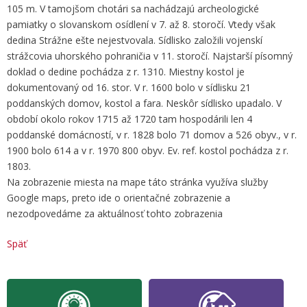
105 m. V tamojšom chotári sa nachádzajú archeologické
pamiatky o slovanskom osídlení v 7. až 8. storočí. Vtedy však
dedina Strážne ešte nejestvovala. Sídlisko založili vojenskí
strážcovia uhorského pohraničia v 11. storočí. Najstarší písomný
doklad o dedine pochádza z r. 1310. Miestny kostol je
dokumentovaný od 16. stor. V r. 1600 bolo v sídlisku 21
poddanských domov, kostol a fara. Neskôr sídlisko upadalo. V
období okolo rokov 1715 až 1720 tam hospodárili len 4
poddanské domácností, v r. 1828 bolo 71 domov a 526 obyv., v r.
1900 bolo 614 a v r. 1970 800 obyv. Ev. ref. kostol pochádza z r.
1803.
Na zobrazenie miesta na mape táto stránka využíva služby
Google maps, preto ide o orientačné zobrazenie a
nezodpovedáme za aktuálnosť tohto zobrazenia
Späť