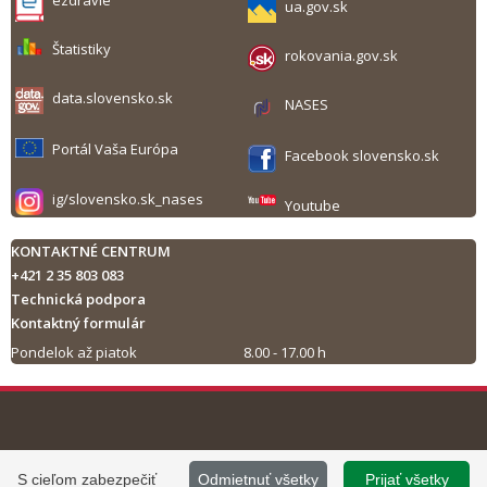
ezdravie
ua.gov.sk
Štatistiky
rokovania.gov.sk
data.slovensko.sk
NASES
Portál Vaša Európa
Facebook slovensko.sk
ig/slovensko.sk_nases
Youtube
KONTAKTNÉ CENTRUM
+421 2 35 803 083
Technická podpora
Kontaktný formulár
Pondelok až piatok
8.00 - 17.00 h
Tlač obsahu
©
2013 - 2026, Slovensko.sk
Prevádzku stránky
S cieľom zabezpečiť
Odmietnuť všetky
Prijať všetky