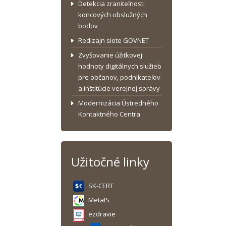
Detekcia zraniteľnosti
koncových obslužných
bodov
Redizajn siete GOVNET
Zvyšovanie úžitkovej
hodnoty digitálnych služieb
pre občanov, podnikateľov
a inštitúcie verejnej správy
Modernizácia Ústredného
Kontaktného Centra
Užitočné linky
SK-CERT
MetaIS
ezdravie