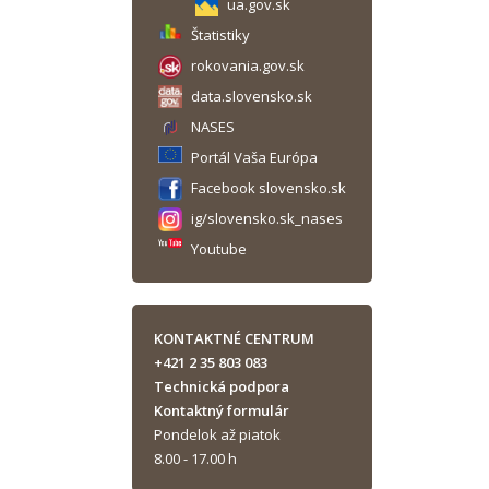
ua.gov.sk
Štatistiky
rokovania.gov.sk
data.slovensko.sk
NASES
Portál Vaša Európa
Facebook slovensko.sk
ig/slovensko.sk_nases
Youtube
KONTAKTNÉ CENTRUM
+421 2 35 803 083
Technická podpora
Kontaktný formulár
Pondelok až piatok
8.00 - 17.00 h