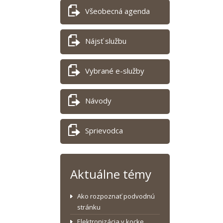
Všeobecná agenda
Nájsť službu
Vybrané e-služby
Návody
Sprievodca
Aktuálne témy
Ako rozpoznať podvodnú
stránku
Elektronizácia v kocke