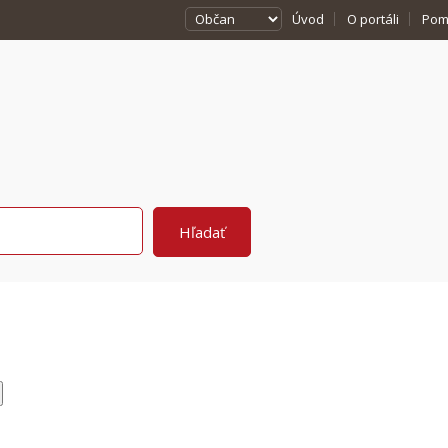
Úvod
O portáli
Pom