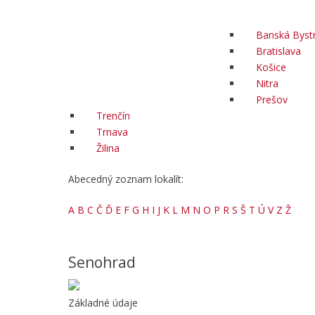
Banská Bystr
Bratislava
Košice
Nitra
Prešov
Trenčín
Trnava
Žilina
Abecedný zoznam lokalít:
A
B
C
Č
Ď
E
F
G
H
I
J
K
L
M
N
O
P
R
S
Š
T
Ú
V
Z
Ž
Senohrad
Základné údaje