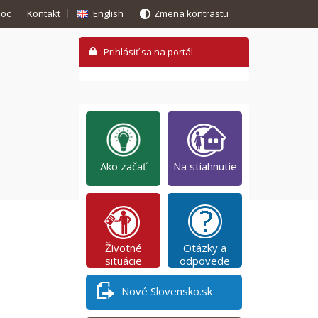
oc
Kontakt
English
Zmena kontrastu
Ako začať
Na stiahnutie
Životné
Otázky a
situácie
odpovede
Nové Slovensko.sk