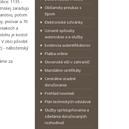
obce: 1135 -
Občiansky preukaz s
rímskej zaraďujú
čipom
panstvu, potom
y, pivovar a 70
Elektronické schránky
lniakoch a
Uznané spôsoby
slohu je kostol
autorizácie a e-služby
 V obci pôsobil
Evidencia autentifikátorov
2) - náboženský
Platba online
dáme za
Slovenské eID v zahraničí
Mandátne certifikáty
Centrálne úradné
doručovanie
Prehľad noviniek
Plán technických odstávok
Služby sprístupňovania a
zdieľania doručovaných
rozhodnutí