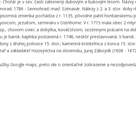
ice. Chotár je v sev. časti zalesnený dubovým a bukovým lesom. Názvy 
orad; 1786 - Sennohrad; maď. Szénavár. Nálezy z 2. a 3. stor. doby 
 písomná zmienka pochádza z r. 1135, pôvodne patril hontianskemu 
ovcom, jezuitom, semináru v Ostrihome. V r. 1715 mala obec 2 mlyn
sp., chovom oviec a dobytka, kováčstvom, sezónnymi prácami na do
je barok. kaplnka postavená r. 1748, neskôr prestavovaná. V barok. 
ony z druhej polovice 15. stor.; kamenná krstiteľnica z konca 15. stor.
raf a zakladateľ múzejníctva na slovensku; Juraj Zábojník (1608 - 167
služby Google maps, preto ide o orientačné zobrazenie a nezodpove