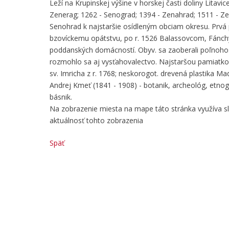
Leží na Krupinskej výšine v horskej časti doliny Litav
Zenerag; 1262 - Senograd; 1394 - Zenahrad; 1511 - Zen
Senohrad k najstaršie osídleným obciam okresu. Prvá
bzovíckemu opátstvu, po r. 1526 Balassovcom, Fánchy
poddanských domácností. Obyv. sa zaoberali poľnoho
rozmohlo sa aj vysťahovalectvo. Najstaršou pamiatkou 
sv. Imricha z r. 1768; neskorogot. drevená plastika Mad
Andrej Kmeť (1841 - 1908) - botanik, archeológ, etnog
básnik.
Na zobrazenie miesta na mape táto stránka využíva 
aktuálnosť tohto zobrazenia
Späť