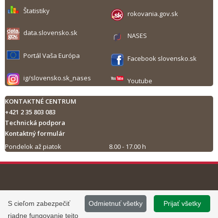
Štatistiky
rokovania.gov.sk
data.slovensko.sk
NASES
Portál Vaša Európa
Facebook slovensko.sk
ig/slovensko.sk_nases
Youtube
KONTAKTNÉ CENTRUM
+421 2 35 803 083
Technická podpora
Kontaktný formulár
Pondelok až piatok
8.00 - 17.00 h
Tlač obsahu
©
2013 - 2026, Slovensko.sk
Prevádzku stránky
S cieľom zabezpečiť
Odmietnuť všetky
Prijať všetky
Informácie zverejnené na portáli
www.slovensko.sk a správu jej
riadne fungovanie tejto