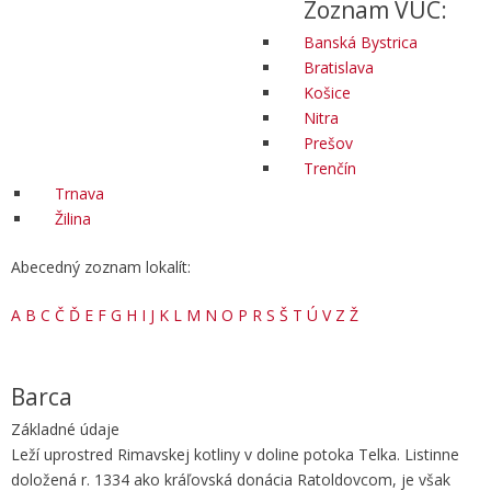
Zoznam VÚC:
Banská Bystrica
Bratislava
Košice
Nitra
Prešov
Trenčín
Trnava
Žilina
Abecedný zoznam lokalít:
A
B
C
Č
Ď
E
F
G
H
I
J
K
L
M
N
O
P
R
S
Š
T
Ú
V
Z
Ž
Barca
Základné údaje
Leží uprostred Rimavskej kotliny v doline potoka Telka. Listinne
doložená r. 1334 ako kráľovská donácia Ratoldovcom, je však