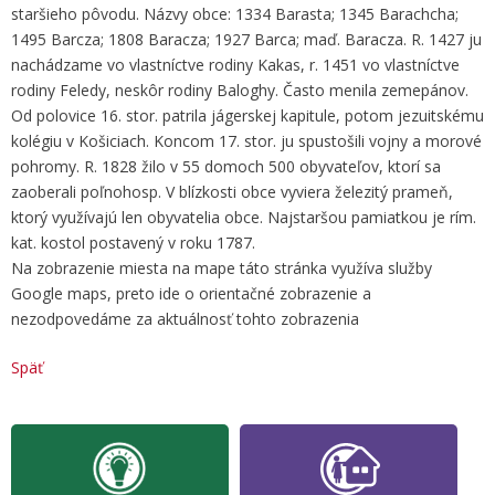
staršieho pôvodu. Názvy obce: 1334 Barasta; 1345 Barachcha;
1495 Barcza; 1808 Baracza; 1927 Barca; maď. Baracza. R. 1427 ju
nachádzame vo vlastníctve rodiny Kakas, r. 1451 vo vlastníctve
rodiny Feledy, neskôr rodiny Baloghy. Často menila zemepánov.
Od polovice 16. stor. patrila jágerskej kapitule, potom jezuitskému
kolégiu v Košiciach. Koncom 17. stor. ju spustošili vojny a morové
pohromy. R. 1828 žilo v 55 domoch 500 obyvateľov, ktorí sa
zaoberali poľnohosp. V blízkosti obce vyviera železitý prameň,
ktorý využívajú len obyvatelia obce. Najstaršou pamiatkou je rím.
kat. kostol postavený v roku 1787.
Na zobrazenie miesta na mape táto stránka využíva služby
Google maps, preto ide o orientačné zobrazenie a
nezodpovedáme za aktuálnosť tohto zobrazenia
Späť