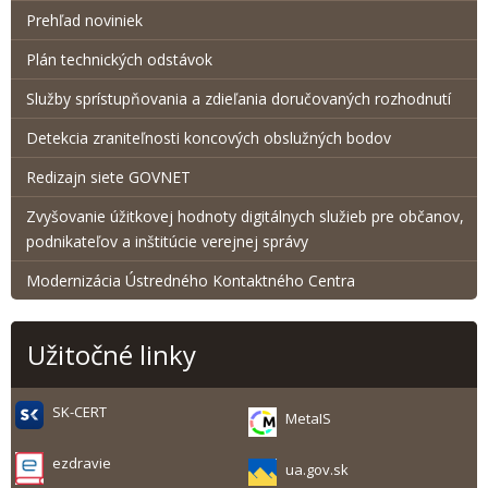
Prehľad noviniek
Plán technických odstávok
Služby sprístupňovania a zdieľania doručovaných rozhodnutí
Detekcia zraniteľnosti koncových obslužných bodov
Redizajn siete GOVNET
Zvyšovanie úžitkovej hodnoty digitálnych služieb pre občanov,
podnikateľov a inštitúcie verejnej správy
Modernizácia Ústredného Kontaktného Centra
Užitočné linky
SK-CERT
MetaIS
ezdravie
ua.gov.sk