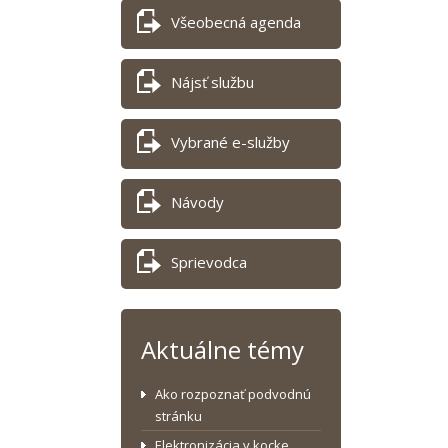
Všeobecná agenda
Nájsť službu
Vybrané e-služby
Návody
Sprievodca
Aktuálne témy
Ako rozpoznať podvodnú
stránku
Elektronizácia v kocke