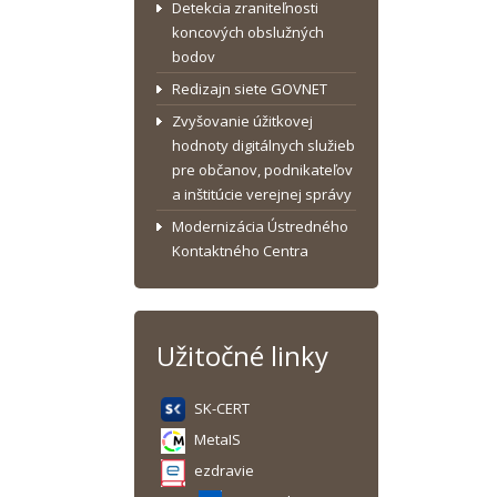
Detekcia zraniteľnosti
koncových obslužných
bodov
Redizajn siete GOVNET
Zvyšovanie úžitkovej
hodnoty digitálnych služieb
pre občanov, podnikateľov
a inštitúcie verejnej správy
Modernizácia Ústredného
Kontaktného Centra
Užitočné linky
SK-CERT
MetaIS
ezdravie