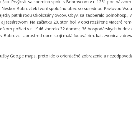
etruška. Prvýkrát sa spomína spolu s Bobrovcom v r. 1231 pod názvo
v. Neskôr Bobrovček tvoril spoločnú obec so susednou Pavlovou Vsou
majetky patrili rodu Okolicsányiovcov. Obyv. sa zaoberalo poľnohosp.,
 aj tesárstvom. Na začiatku 20. stor. boli v obci rozšírené viaceré re
 veľkom požiari v r. 1946 zhorelo 32 domov, 36 hospodárskych budov a
 Bobrovci. Uprostred obce stojí malá ľudová rím. kat. zvonica z dreva
služby Google maps, preto ide o orientačné zobrazenie a nezodpove