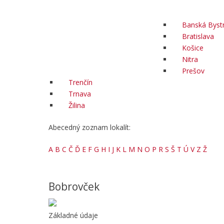
Banská Bystr
Bratislava
Košice
Nitra
Prešov
Trenčín
Trnava
Žilina
Abecedný zoznam lokalít:
A
B
C
Č
Ď
E
F
G
H
I
J
K
L
M
N
O
P
R
S
Š
T
Ú
V
Z
Ž
Bobrovček
Základné údaje