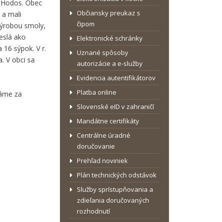
m Hodos. Obec
Občiansky preukaz s
 a mali
čipom
 výrobou smoly,
meslá ako
Elektronické schránky
 16 sýpok. V r.
Uznané spôsoby
. V obci sa
autorizácie a e-služby
Evidencia autentifikátorov
Platba online
dáme za
Slovenské eID v zahraničí
Mandátne certifikáty
Centrálne úradné
doručovanie
Prehľad noviniek
Plán technických odstávok
Služby sprístupňovania a
zdieľania doručovaných
rozhodnutí