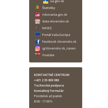
ua.gov.sk
Štatistiky
rokovania.gov.sk
data.slovensko.sk
NASES
Portál Vaša Európa
Facebook slovensko.sk
ig/slovensko.sk_nases
Youtube
KONTAKTNÉ CENTRUM
+421 2 35 803 083
Technická podpora
Kontaktný formulár
Pondelok až piatok
8.00 - 17.00 h