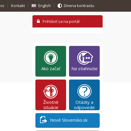
oc
Kontakt
English
Zmena kontrastu
Ako začať
Na stiahnutie
Životné
Otázky a
situácie
odpovede
Nové Slovensko.sk