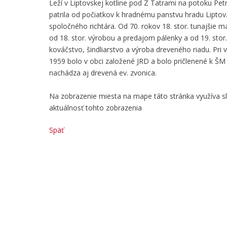
Leží v Liptovskej kotline pod Z Tatrami na potoku P
patrila od počiatkov k hradnému panstvu hradu Lipto
spoločného richtára. Od 70. rokov 18. stor. tunajšie 
od 18. stor. výrobou a predajom pálenky a od 19. stor.
kováčstvo, šindliarstvo a výroba dreveného riadu. Pri
1959 bolo v obci založené JRD a bolo pričlenené k ŠM v
nachádza aj drevená ev. zvonica.
Na zobrazenie miesta na mape táto stránka využíva 
aktuálnosť tohto zobrazenia
Späť