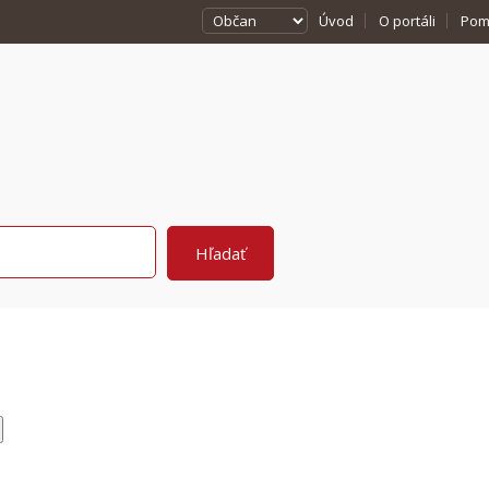
Úvod
O portáli
Pom