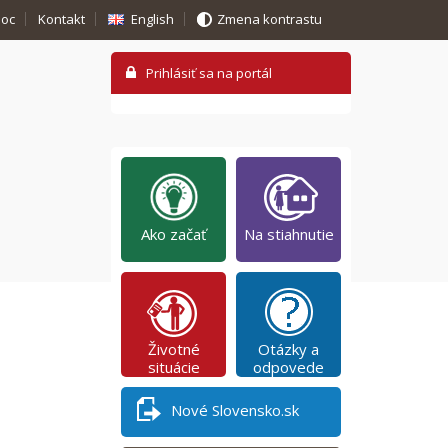
oc
Kontakt
English
Zmena kontrastu
Ako začať
Na stiahnutie
Životné
Otázky a
situácie
odpovede
Nové Slovensko.sk