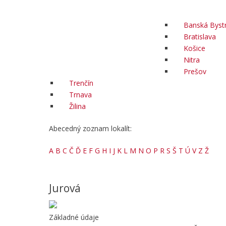
Banská Bystr
Bratislava
Košice
Nitra
Prešov
Trenčín
Trnava
Žilina
Abecedný zoznam lokalít:
A
B
C
Č
Ď
E
F
G
H
I
J
K
L
M
N
O
P
R
S
Š
T
Ú
V
Z
Ž
Jurová
Základné údaje