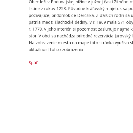
Obec leží v Podunajskej nížine v južnej časti Žitnéh
listine z rokov 1253. Pôvodne kráľovský majetok sa po
požívajúcej prídomok de Dercsika. Z ďalších rodín sa
patrila medzi šľachtické dediny. V r. 1869 mala 571 o
r. 1778. V jeho interiéri si pozornosť zasluhuje najmä k
stor. V obci sa nachádza prírodná rezervácia Jurovský 
Na zobrazenie miesta na mape táto stránka využíva 
aktuálnosť tohto zobrazenia
Späť