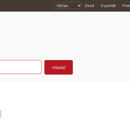
Úvod
O portáli
Pom