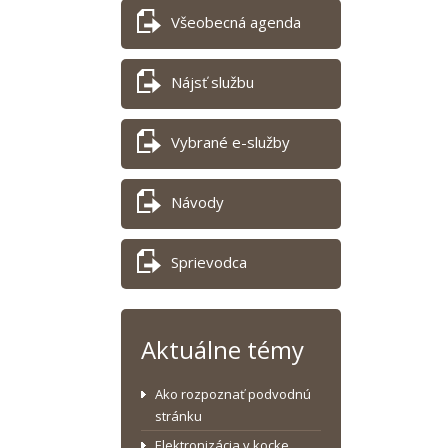
Všeobecná agenda
Nájsť službu
Vybrané e-služby
Návody
Sprievodca
Aktuálne témy
Ako rozpoznať podvodnú
stránku
Elektronizácia v kocke