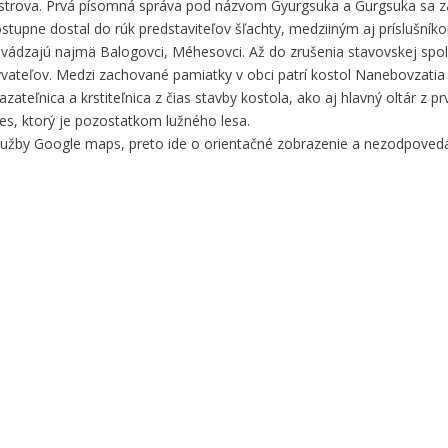
o ostrova. Prvá písomná správa pod názvom Gyurgsuka a Gurgsuka sa z
stupne dostal do rúk predstaviteľov šľachty, medziiným aj príslušník
 uvádzajú najmä Balogovci, Méhesovci. Až do zrušenia stavovskej spo
byvateľov. Medzi zachované pamiatky v obci patrí kostol Nanebovzati
azateľnica a krstiteľnica z čias stavby kostola, ako aj hlavný oltár z pr
les, ktorý je pozostatkom lužného lesa.
služby Google maps, preto ide o orientačné zobrazenie a nezodpove