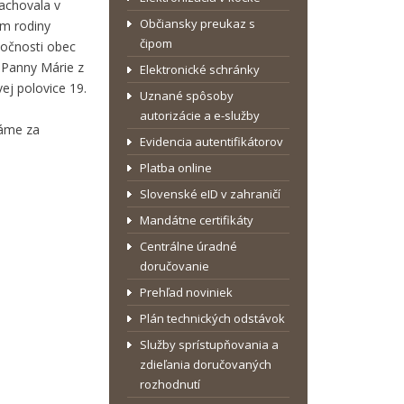
achovala v
Občiansky preukaz s
om rodiny
čipom
ločnosti obec
a Panny Márie z
Elektronické schránky
vej polovice 19.
Uznané spôsoby
autorizácie a e-služby
dáme za
Evidencia autentifikátorov
Platba online
Slovenské eID v zahraničí
Mandátne certifikáty
Centrálne úradné
doručovanie
Prehľad noviniek
Plán technických odstávok
Služby sprístupňovania a
zdieľania doručovaných
rozhodnutí