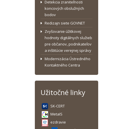
Detekcia zraniteľnosti
koncových obslužných
bodov
Redizajn siete GOVNET
Zvyšovanie úžitkovej
hodnoty digitálnych služieb
pre občanov, podnikateľov
a inštitúcie verejnej správy
Modernizácia Ústredného
Kontaktného Centra
Užitočné linky
SK-CERT
MetaIS
ezdravie