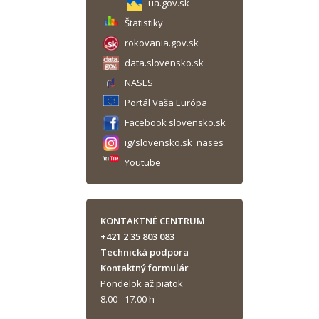
ua.gov.sk
Štatistiky
rokovania.gov.sk
data.slovensko.sk
NASES
Portál Vaša Európa
Facebook slovensko.sk
ig/slovensko.sk_nases
Youtube
KONTAKTNÉ CENTRUM
+421 2 35 803 083
Technická podpora
Kontaktný formulár
Pondelok až piatok
8.00 - 17.00 h