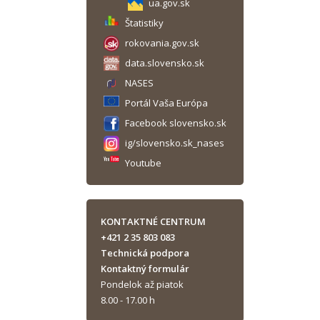
ua.gov.sk
Štatistiky
rokovania.gov.sk
data.slovensko.sk
NASES
Portál Vaša Európa
Facebook slovensko.sk
ig/slovensko.sk_nases
Youtube
KONTAKTNÉ CENTRUM
+421 2 35 803 083
Technická podpora
Kontaktný formulár
Pondelok až piatok
8.00 - 17.00 h