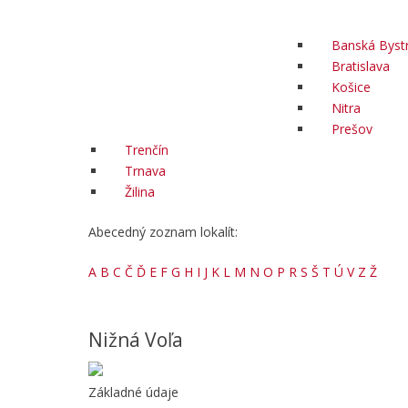
Banská Bystr
Bratislava
Košice
Nitra
Prešov
Trenčín
Trnava
Žilina
Abecedný zoznam lokalít:
A
B
C
Č
Ď
E
F
G
H
I
J
K
L
M
N
O
P
R
S
Š
T
Ú
V
Z
Ž
Nižná Voľa
Základné údaje