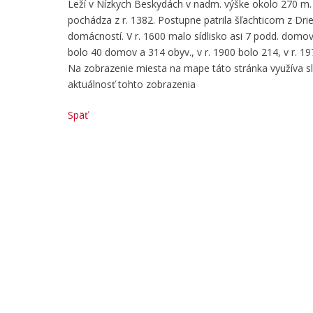
Leží v Nízkych Beskydách v nadm. výške okolo 270 m. Sí
pochádza z r. 1382. Postupne patrila šľachticom z Dri
domácností. V r. 1600 malo sídlisko asi 7 podd. domov
bolo 40 domov a 314 obyv., v r. 1900 bolo 214, v r. 1970
Na zobrazenie miesta na mape táto stránka využíva 
aktuálnosť tohto zobrazenia
Späť