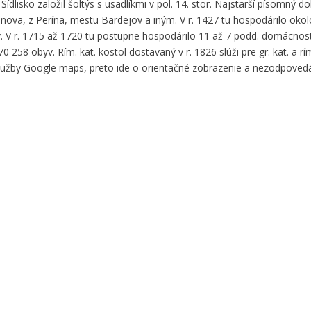
dlisko založil šoltýs s usadlíkmi v pol. 14. stor. Najstarší písomný d
enova, z Perína, mestu Bardejov a iným. V r. 1427 tu hospodárilo oko
. V r. 1715 až 1720 tu postupne hospodárilo 11 až 7 podd. domácností
 258 obyv. Rím. kat. kostol dostavaný v r. 1826 slúži pre gr. kat. a rím.
služby Google maps, preto ide o orientačné zobrazenie a nezodpove