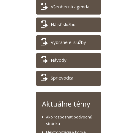
Všeobecná agenda
Nájsť službu
Vybrané e-služby
Návody
Sprievodca
Aktuálne témy
Ako rozpoznať podvodnú
stránku
Elektronizácia v kocke