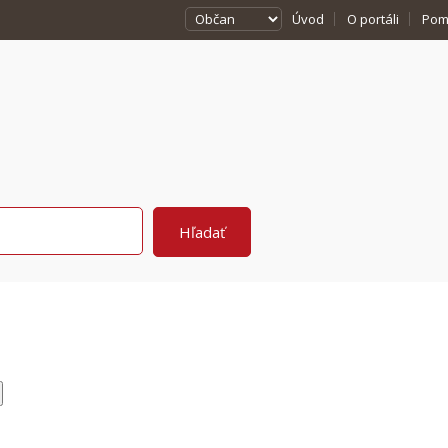
Úvod
O portáli
Pom