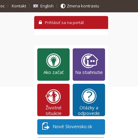
oc
Kontakt
English
Zmena kontrastu
Ako začať
Na stiahnutie
Životné
Otázky a
situácie
odpovede
Nové Slovensko.sk