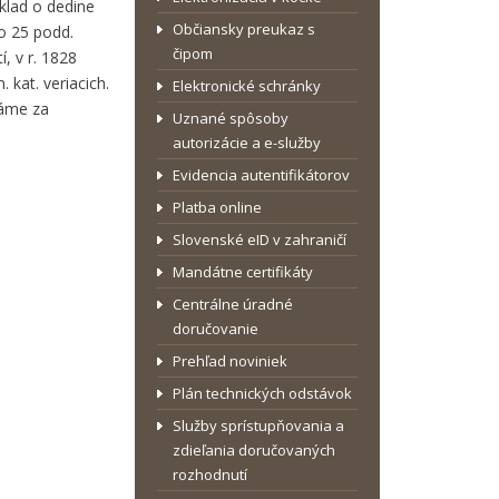
oklad o dedine
Občiansky preukaz s
lo 25 podd.
čipom
, v r. 1828
 kat. veriacich.
Elektronické schránky
dáme za
Uznané spôsoby
autorizácie a e-služby
Evidencia autentifikátorov
Platba online
Slovenské eID v zahraničí
Mandátne certifikáty
Centrálne úradné
doručovanie
Prehľad noviniek
Plán technických odstávok
Služby sprístupňovania a
zdieľania doručovaných
rozhodnutí