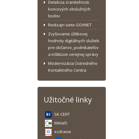
Detekcia zraniteľnosti
koncových obslužných
bodov
Redizajn siete GOVNET
Zvyšovanie úžitkovej
hodnoty digitálnych služieb
pre občanov, podnikateľov
a inštitúcie verejnej správy
Modernizácia Ústredného
Kontaktného Centra
Užitočné linky
SK-CERT
MetaIS
ezdravie