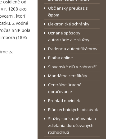
e osídlené od
Občiansky preukaz s
v r. 1208 ako
čipom
ovcami, ktorí
tatku. 2 vodné
Elektronické schránky
. Počas SNP bola
Uznané spôsoby
 Čimbora (1895-
autorizácie a e-služby
Evidencia autentifikátorov
dáme za
Platba online
Slovenské eID v zahraničí
Mandátne certifikáty
Centrálne úradné
doručovanie
Prehľad noviniek
Plán technických odstávok
Služby sprístupňovania a
zdieľania doručovaných
rozhodnutí