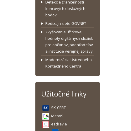
Detekcia zraniteľnosti
koncových obslužných
bodov
Redizajn siete GOVNET
Zvyšovanie úžitkovej
hodnoty digitálnych služieb
pre občanov, podnikateľov
a inštitúcie verejnej správy
Modernizácia Ústredného
Kontaktného Centra
Užitočné linky
SK-CERT
MetaIS
ezdravie