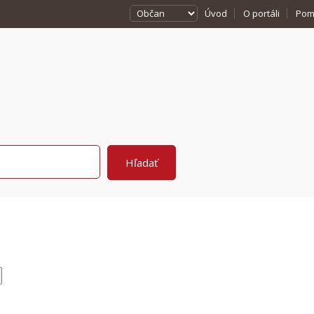
Úvod
O portáli
Pom