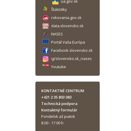
ua.gov.sk
Štatistiky
rokovania.gov.sk
data.slovensko.sk
NASES
Portál Vaša Európa
Facebook slovensko.sk
ig/slovensko.sk_nases
Youtube
KONTAKTNÉ CENTRUM
+421 2 35 803 083
Technická podpora
Kontaktný formulár
Pondelok až piatok
8.00 - 17.00 h