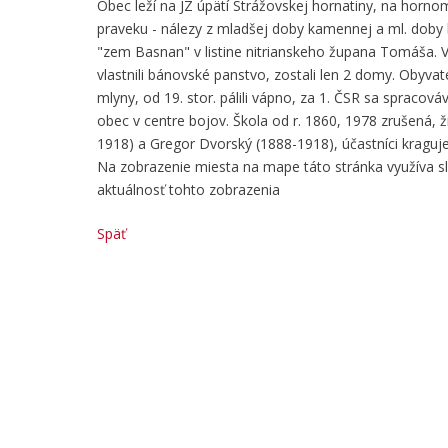
Obec leží na JZ úpätí Strážovskej hornatiny, na horn
praveku - nálezy z mladšej doby kamennej a ml. doby 
"zem Basnan" v listine nitrianskeho župana Tomáša. V
vlastnili bánovské panstvo, zostali len 2 domy. Obyva
mlyny, od 19. stor. pálili vápno, za 1. ČSR sa spracov
obec v centre bojov. Škola od r. 1860, 1978 zrušená, 
1918) a Gregor Dvorský (1888-1918), účastníci kraguj
Na zobrazenie miesta na mape táto stránka využíva 
aktuálnosť tohto zobrazenia
Späť