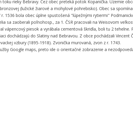
om toku rieky Bebravy. Cez obec preteká potok Kopanička. Územie obc
bronzovej (lužické žiarové a mohylové pohrebisko). Obec sa spomína 
 r. 1536 bola obec úplne spustošená "lúpežnými rytiermi" Podmanick
telia sa zaoberali poľnohosp., za 1. ČSR pracovali na Weisovom veľkos
ával vápencový piesok a vyrábala cementová škridla, boli tu 2 tehelne
žiaci dochádzajú do Slatiny nad Bebravou. Z obce pochádzali Vincent
evackej vzbury (1895-1918). Zvonička murovaná, zvon z r. 1743.
služby Google maps, preto ide o orientačné zobrazenie a nezodpove