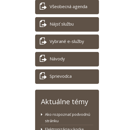
Všeobecná agenda
Nájsť službu
Vybrané e-služby
Návody
Sprievodca
Aktuálne témy
Ako rozpoznať podvodnú
stránku
Elektronizácia v kocke