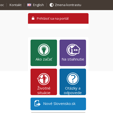
oc
Kontakt
English
Zmena kontrastu
Ako začať
Na stiahnutie
Životné
Otázky a
situácie
odpovede
Nové Slovensko.sk