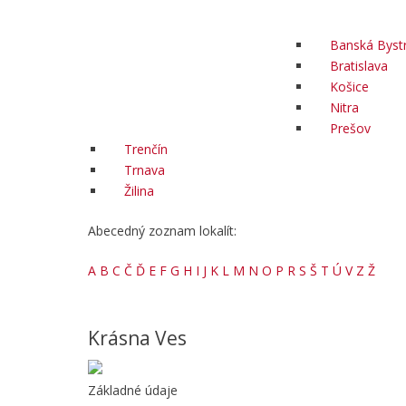
Banská Bystr
Bratislava
Košice
Nitra
Prešov
Trenčín
Trnava
Žilina
Abecedný zoznam lokalít:
A
B
C
Č
Ď
E
F
G
H
I
J
K
L
M
N
O
P
R
S
Š
T
Ú
V
Z
Ž
Krásna Ves
Základné údaje