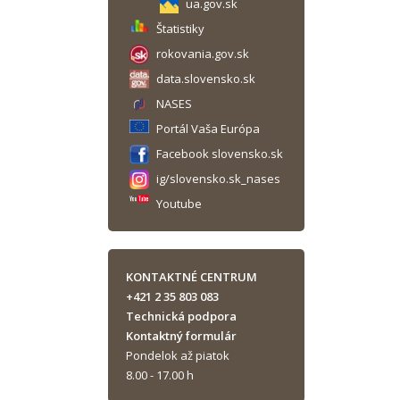
ua.gov.sk
Štatistiky
rokovania.gov.sk
data.slovensko.sk
NASES
Portál Vaša Európa
Facebook slovensko.sk
ig/slovensko.sk_nases
Youtube
KONTAKTNÉ CENTRUM
+421 2 35 803 083
Technická podpora
Kontaktný formulár
Pondelok až piatok
8.00 - 17.00 h