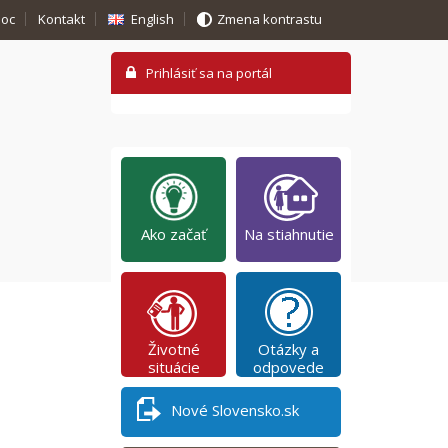
oc
Kontakt
English
Zmena kontrastu
Ako začať
Na stiahnutie
Životné
Otázky a
situácie
odpovede
Nové Slovensko.sk