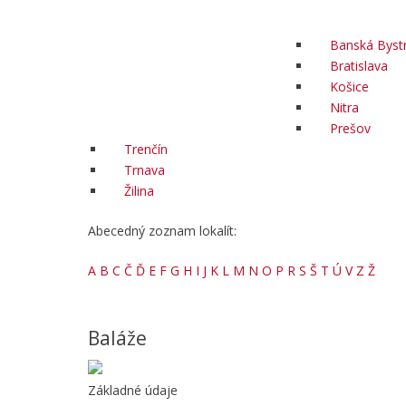
Banská Bystr
Bratislava
Košice
Nitra
Prešov
Trenčín
Trnava
Žilina
Abecedný zoznam lokalít:
A
B
C
Č
Ď
E
F
G
H
I
J
K
L
M
N
O
P
R
S
Š
T
Ú
V
Z
Ž
Baláže
Základné údaje