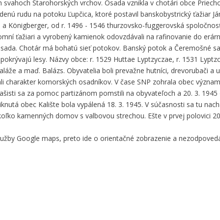
ch svahoch Starohorských vrchov. Osada vznikla v chotári obce Priech
denú rudu na potoku Ľupčica, ktoré postavil banskobystrický ťažiar J
n a Königberger, od r. 1496 - 1546 thurzovsko-fuggerovská spoločnosť,
kromní ťažiari a vyrobený kamienok odovzdávali na rafinovanie do erárn
 osada. Chotár má bohatú sieť potokov. Banský potok a Čeremošné sa 
pokrývajú lesy. Názvy obce: r. 1529 Huttae Lyptzyczae, r. 1531 Lyptzc
láže a maď. Balázs. Obyvatelia boli prevažne hutníci, drevorubači a uh
0 mali charakter komorských osadníkov. V čase SNP zohrala obec význa
Fašisti sa za pomoc partizánom pomstili na obyvateľoch a 20. 3. 1945 o
aniknutá obec Kalište bola vypálená 18. 3. 1945. V súčasnosti sa tu na
iekoľko kamenných domov s valbovou strechou. Ešte v prvej polovici 20
služby Google maps, preto ide o orientačné zobrazenie a nezodpove