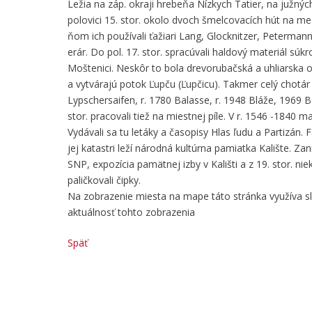
Ležia na záp. okraji hrebeňa Nízkych Tatier, na južný
polovici 15. stor. okolo dvoch šmelcovacích hút na me
ňom ich používali ťažiari Lang, Glocknitzer, Peterman
erár. Do pol. 17. stor. spracúvali haldový materiál sú
Moštenici. Neskôr to bola drevorubačská a uhliarska
a vytvárajú potok Ľupču (Ľupčicu). Takmer celý chotár 
Lypschersaifen, r. 1780 Balasse, r. 1948 Bláže, 1969 Ba
stor. pracovali tiež na miestnej píle. V r. 1546 -184
Vydávali sa tu letáky a časopisy Hlas ľudu a Partizán. 
jej katastri leží národná kultúrna pamiatka Kalište. Z
SNP, expozícia pamätnej izby v Kališti a z 19. stor. n
paličkovali čipky.
Na zobrazenie miesta na mape táto stránka využíva 
aktuálnosť tohto zobrazenia
Späť