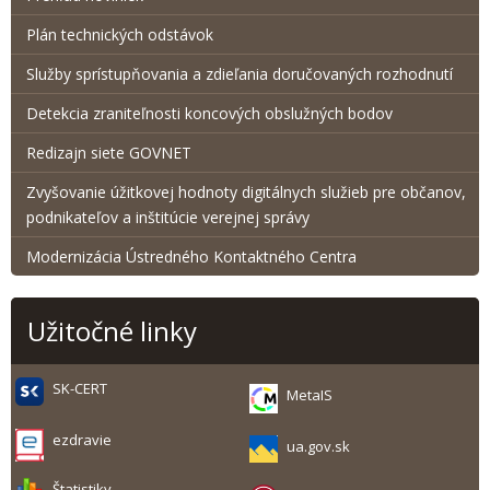
Plán technických odstávok
Služby sprístupňovania a zdieľania doručovaných rozhodnutí
Detekcia zraniteľnosti koncových obslužných bodov
Redizajn siete GOVNET
Zvyšovanie úžitkovej hodnoty digitálnych služieb pre občanov,
podnikateľov a inštitúcie verejnej správy
Modernizácia Ústredného Kontaktného Centra
Užitočné linky
SK-CERT
MetaIS
ezdravie
ua.gov.sk
Štatistiky