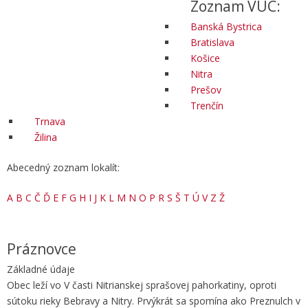
Zoznam VÚC:
Banská Bystrica
Bratislava
Košice
Nitra
Prešov
Trenčín
Trnava
Žilina
Abecedný zoznam lokalít:
A
B
C
Č
Ď
E
F
G
H
I
J
K
L
M
N
O
P
R
S
Š
T
Ú
V
Z
Ž
Práznovce
Základné údaje
Obec leží vo V časti Nitrianskej sprašovej pahorkatiny, oproti
sútoku rieky Bebravy a Nitry. Prvýkrát sa spomína ako Preznulch v