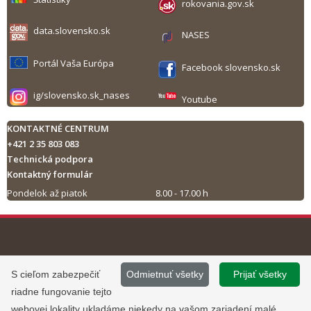
rokovania.gov.sk
data.slovensko.sk
NASES
Portál Vaša Európa
Facebook slovensko.sk
ig/slovensko.sk_nases
Youtube
KONTAKTNÉ CENTRUM
+421 2 35 803 083
Technická podpora
Kontaktný formulár
Pondelok až piatok
8.00 - 17.00 h
Tlač obsahu
©
2013 - 2026, Slovensko.sk
Prevádzku stránky
S cieľom zabezpečiť
Odmietnuť všetky
Prijať všetky
Informácie zverejnené na portáli
www.slovensko.sk a správu jej
riadne fungovanie tejto
majú informatívny charakter.
obsahu zabezpečuje
webovej lokality ukladáme niekedy na vašom zariadení malé