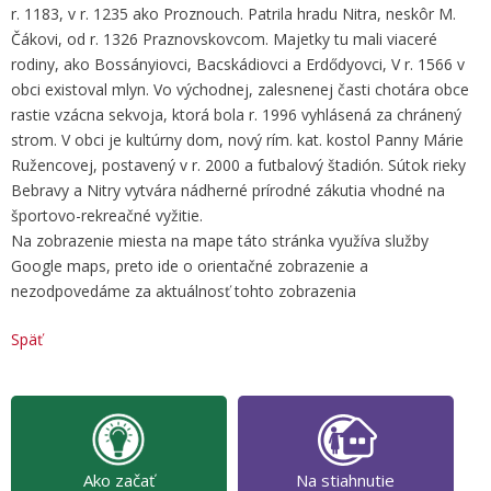
r. 1183, v r. 1235 ako Proznouch. Patrila hradu Nitra, neskôr M.
Čákovi, od r. 1326 Praznovskovcom. Majetky tu mali viaceré
rodiny, ako Bossányiovci, Bacskádiovci a Erdődyovci, V r. 1566 v
obci existoval mlyn. Vo východnej, zalesnenej časti chotára obce
rastie vzácna sekvoja, ktorá bola r. 1996 vyhlásená za chránený
strom. V obci je kultúrny dom, nový rím. kat. kostol Panny Márie
Ružencovej, postavený v r. 2000 a futbalový štadión. Sútok rieky
Bebravy a Nitry vytvára nádherné prírodné zákutia vhodné na
športovo-rekreačné vyžitie.
Na zobrazenie miesta na mape táto stránka využíva služby
Google maps, preto ide o orientačné zobrazenie a
nezodpovedáme za aktuálnosť tohto zobrazenia
Späť
Ako začať
Na stiahnutie