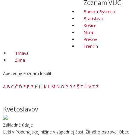
Zoznam VÚC:
Banská Bystrica
Bratislava
Košice
Nitra
Prešov
Trenčín
Trnava
Žilina
Abecedný zoznam lokalít:
A
B
C
Č
Ď
E
F
G
H
I
J
K
L
M
N
O
P
R
S
Š
T
Ú
V
Z
Ž
Kvetoslavov
Základné údaje
Leží v Podunajskej nížine v západnej časti Žitného ostrova. Obec