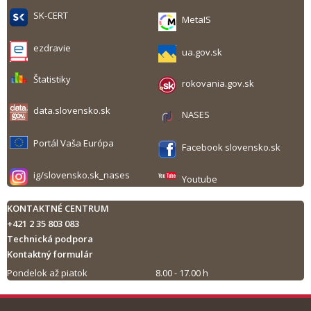
SK-CERT
MetaIS
ezdravie
ua.gov.sk
Štatistiky
rokovania.gov.sk
data.slovensko.sk
NASES
Portál Vaša Európa
Facebook slovensko.sk
ig/slovensko.sk_nases
Youtube
KONTAKTNÉ CENTRUM
+421 2 35 803 083
Technická podpora
Kontaktný formulár
Pondelok až piatok
8.00 - 17.00 h
Tlač obsahu