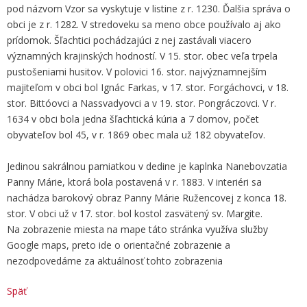
pod názvom Vzor sa vyskytuje v listine z r. 1230. Ďalšia správa o
obci je z r. 1282. V stredoveku sa meno obce používalo aj ako
prídomok. Šľachtici pochádzajúci z nej zastávali viacero
významných krajinských hodností. V 15. stor. obec veľa trpela
pustošeniami husitov. V polovici 16. stor. najvýznamnejším
majiteľom v obci bol Ignác Farkas, v 17. stor. Forgáchovci, v 18.
stor. Bittóovci a Nassvadyovci a v 19. stor. Pongráczovci. V r.
1634 v obci bola jedna šľachtická kúria a 7 domov, počet
obyvateľov bol 45, v r. 1869 obec mala už 182 obyvateľov.
Jedinou sakrálnou pamiatkou v dedine je kaplnka Nanebovzatia
Panny Márie, ktorá bola postavená v r. 1883. V interiéri sa
nachádza barokový obraz Panny Márie Ružencovej z konca 18.
stor. V obci už v 17. stor. bol kostol zasvätený sv. Margite.
Na zobrazenie miesta na mape táto stránka využíva služby
Google maps, preto ide o orientačné zobrazenie a
nezodpovedáme za aktuálnosť tohto zobrazenia
Späť