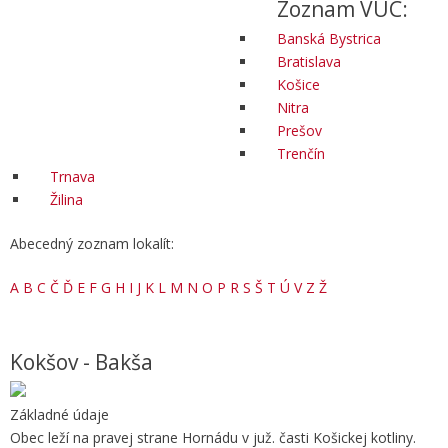
Zoznam VÚC:
Banská Bystrica
Bratislava
Košice
Nitra
Prešov
Trenčín
Trnava
Žilina
Abecedný zoznam lokalít:
A
B
C
Č
Ď
E
F
G
H
I
J
K
L
M
N
O
P
R
S
Š
T
Ú
V
Z
Ž
Kokšov - Bakša
Základné údaje
Obec leží na pravej strane Hornádu v juž. časti Košickej kotliny.