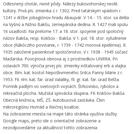
Odlesnený chotár, nivné pôdy. Nálezy bukovohorskej neolit.
kultúry. Prvá pís. zmienka z r. 1302. Pred tatárskym vpádom r.
1241 v držbe jobagiónov hradu Abaujvár. V 14. - 15. stor. sa delila
na Vyšnú a Nižnú Bakšu, zemepánska dedina. R. 1427 mali spolu
16 usadlostí. Na prelome 17. a 18. stor. spojenie pod spoločný
názov Bakša, resp. Kokšov - Bakša. V 1. pol. 18. stor. vyľudnenie
obce (Rákócziho povstanie, r. 1739 - 1742 morová epidémia). R.
1935 založené pasienkové spoločenstvo. V r. 1938 - 1945 súčasť
Maďarska. Povojnová obnova aj z prostriedkov UNRRA. Pri
oslavách 700. výročia prvej pís. zmienky inštalovaný erb a vlajka
obce. Rím. kat. kostol Nepoškvrneného Srdca Panny Márie z r.
1953. Fil. rím. kat. far. úrad Valaliky, fil. gr. kat. far. úrad Belža.
Pomník padlým vo svetových vojnách. Štrkovisko, rybolov a
rekreačná plocha. Mužská spevácka skupina. FK Kokšov-Bakša.
Obecná knižnica, MŠ, ZŠ. Autobusová zastávka. Člen
mikroregiónu Hornád a Riečnej koalície.
Na zobrazenie miesta na mape táto stránka využíva služby
Google maps, preto ide o orientačné zobrazenie a
nezodpovedáme za aktuálnosť tohto zobrazenia