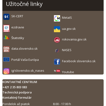
Užitočné linky
SK-CERT
MetaIS
ezdravie
ua.gov.sk
Štatistiky
rokovania.gov.sk
data.slovensko.sk
NASES
Portál Vaša Európa
Facebook slovensko.sk
ig/slovensko.sk_nases
Youtube
KONTAKTNÉ CENTRUM
+421 2 35 803 083
Technická podpora
Kontaktný formulár
Pondelok až piatok
8.00 - 17.00 h
Tlač obsahu