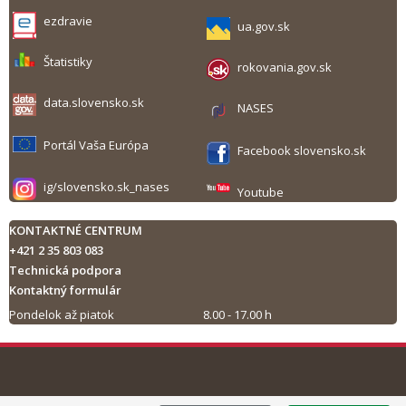
ezdravie
ua.gov.sk
Štatistiky
rokovania.gov.sk
data.slovensko.sk
NASES
Portál Vaša Európa
Facebook slovensko.sk
ig/slovensko.sk_nases
Youtube
KONTAKTNÉ CENTRUM
+421 2 35 803 083
Technická podpora
Kontaktný formulár
Pondelok až piatok
8.00 - 17.00 h
Tlač obsahu