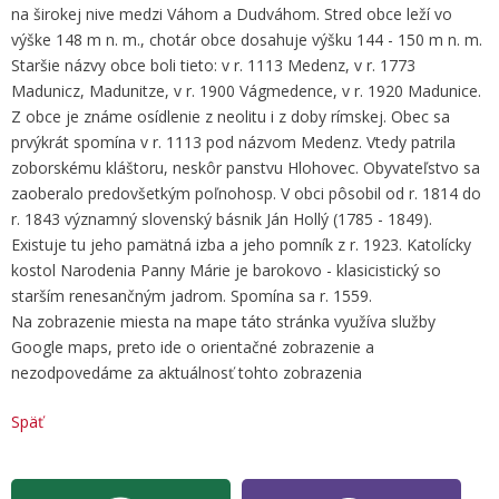
na širokej nive medzi Váhom a Dudváhom. Stred obce leží vo
výške 148 m n. m., chotár obce dosahuje výšku 144 - 150 m n. m.
Staršie názvy obce boli tieto: v r. 1113 Medenz, v r. 1773
Madunicz, Madunitze, v r. 1900 Vágmedence, v r. 1920 Madunice.
Z obce je známe osídlenie z neolitu i z doby rímskej. Obec sa
prvýkrát spomína v r. 1113 pod názvom Medenz. Vtedy patrila
zoborskému kláštoru, neskôr panstvu Hlohovec. Obyvateľstvo sa
zaoberalo predovšetkým poľnohosp. V obci pôsobil od r. 1814 do
r. 1843 významný slovenský básnik Ján Hollý (1785 - 1849).
Existuje tu jeho pamätná izba a jeho pomník z r. 1923. Katolícky
kostol Narodenia Panny Márie je barokovo - klasicistický so
starším renesančným jadrom. Spomína sa r. 1559.
Na zobrazenie miesta na mape táto stránka využíva služby
Google maps, preto ide o orientačné zobrazenie a
nezodpovedáme za aktuálnosť tohto zobrazenia
Späť