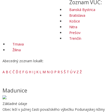
Zoznam VÚC:
Banská Bystrica
Bratislava
Košice
Nitra
Prešov
Trenčín
Trnava
Žilina
Abecedný zoznam lokalít:
A
B
C
Č
Ď
E
F
G
H
I
J
K
L
M
N
O
P
R
S
Š
T
Ú
V
Z
Ž
Madunice
Základné údaje
Obec leží v južnej časti považského výbežku Podunajskej nížiny