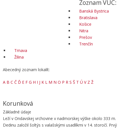
Zoznam VÚC:
Banská Bystrica
Bratislava
Košice
Nitra
Prešov
Trenčín
Trnava
Žilina
Abecedný zoznam lokalít:
A
B
C
Č
Ď
E
F
G
H
I
J
K
L
M
N
O
P
R
S
Š
T
Ú
V
Z
Ž
Korunková
Základné údaje
Leží v Ondavskej vrchovine v nadmorskej výške okolo 333 m.
Dedinu založil šoltýs s valašskými usadlíkmi v 14. storočí. Prvý