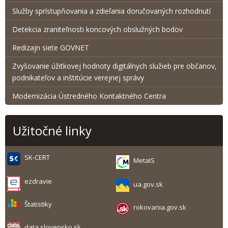
Služby sprístupňovania a zdieľania doručovaných rozhodnutí
Detekcia zraniteľnosti koncových obslužných bodov
Redizajn siete GOVNET
Zvyšovanie úžitkovej hodnoty digitálnych služieb pre občanov,
podnikateľov a inštitúcie verejnej správy
Modernizácia Ústredného Kontaktného Centra
Užitočné linky
SK-CERT
MetaIS
ezdravie
ua.gov.sk
Štatistiky
rokovania.gov.sk
data.slovensko.sk