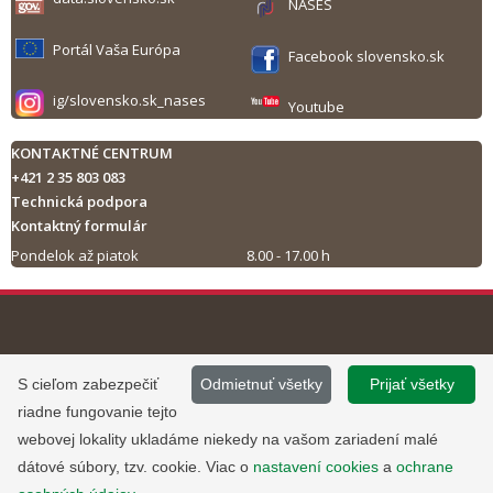
NASES
Portál Vaša Európa
Facebook slovensko.sk
ig/slovensko.sk_nases
Youtube
KONTAKTNÉ CENTRUM
+421 2 35 803 083
Technická podpora
Kontaktný formulár
Pondelok až piatok
8.00 - 17.00 h
Tlač obsahu
©
2013 - 2026, Slovensko.sk
Prevádzku stránky
S cieľom zabezpečiť
Odmietnuť všetky
Prijať všetky
Informácie zverejnené na portáli
www.slovensko.sk a správu jej
riadne fungovanie tejto
majú informatívny charakter.
obsahu zabezpečuje
webovej lokality ukladáme niekedy na vašom zariadení malé
Národná agentúra pre sieťové a
dátové súbory, tzv. cookie. Viac o
nastavení cookies
a
ochrane
elektronické služby
.