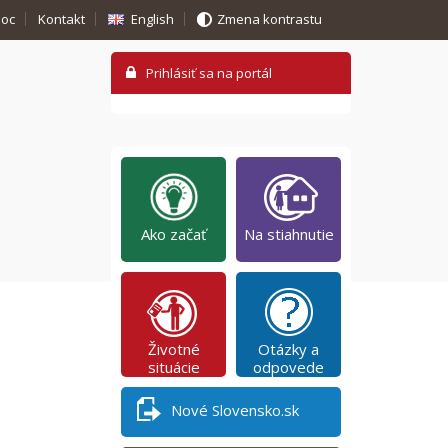
oc
Kontakt
English
Zmena kontrastu
Ako začať
Na stiahnutie
Životné
Otázky a
situácie
odpovede
Nové Slovensko.sk