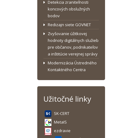
Detekcia zraniteľnosti
koncových obslužných
bodov
Redizajn siete GOVNET
Zvyšovanie úžitkovej
hodnoty digitálnych služieb
pre občanov, podnikateľov
a inštitúcie verejnej správy
Modernizácia Ústredného
Kontaktného Centra
Užitočné linky
SK-CERT
MetaIS
ezdravie