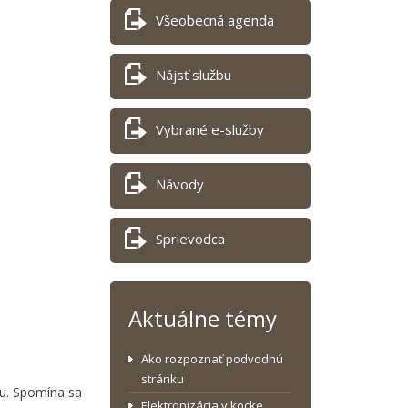
Všeobecná agenda
Nájsť službu
Vybrané e-služby
Návody
Sprievodca
Aktuálne témy
Ako rozpoznať podvodnú
stránku
ku. Spomína sa
Elektronizácia v kocke