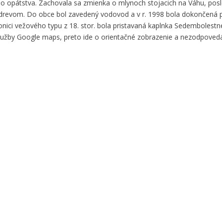
ého opátstva. Zachovala sa zmienka o mlynoch stojacich na Váhu, posl
 drevom. Do obce bol zavedený vodovod a v r. 1998 bola dokončená p
vonici vežového typu z 18. stor. bola pristavaná kaplnka Sedembolestne
služby Google maps, preto ide o orientačné zobrazenie a nezodpove