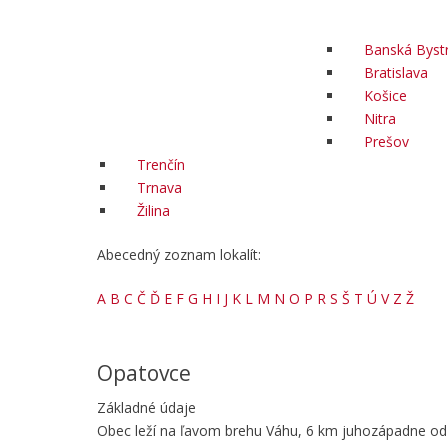
Banská Bystr
Bratislava
Košice
Nitra
Prešov
Trenčín
Trnava
Žilina
Abecedný zoznam lokalít:
A
B
C
Č
Ď
E
F
G
H
I
J
K
L
M
N
O
P
R
S
Š
T
Ú
V
Z
Ž
Opatovce
Základné údaje
Obec leží na ľavom brehu Váhu, 6 km juhozápadne od 