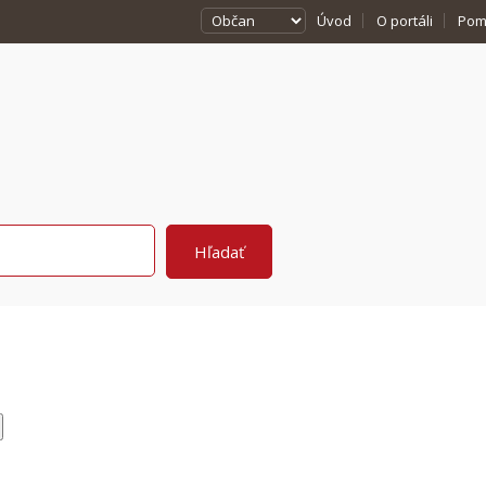
Úvod
O portáli
Pom