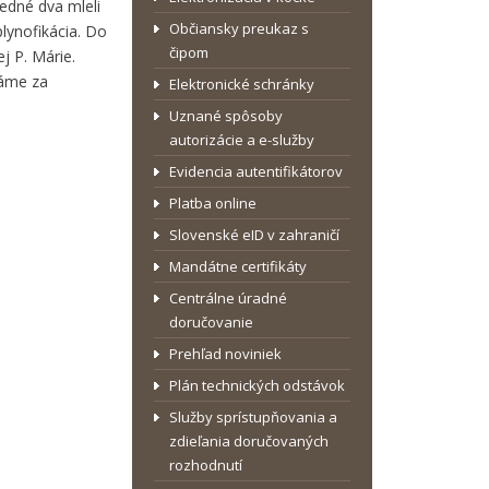
edné dva mleli
Občiansky preukaz s
lynofikácia. Do
čipom
j P. Márie.
dáme za
Elektronické schránky
Uznané spôsoby
autorizácie a e-služby
Evidencia autentifikátorov
Platba online
Slovenské eID v zahraničí
Mandátne certifikáty
Centrálne úradné
doručovanie
Prehľad noviniek
Plán technických odstávok
Služby sprístupňovania a
zdieľania doručovaných
rozhodnutí