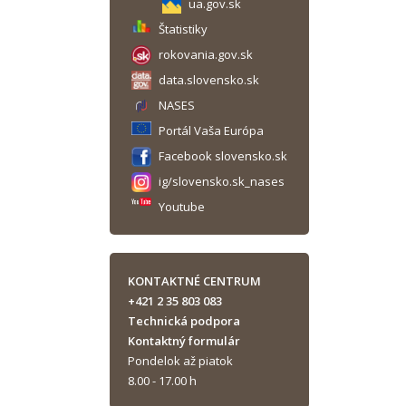
ua.gov.sk
Štatistiky
rokovania.gov.sk
data.slovensko.sk
NASES
Portál Vaša Európa
Facebook slovensko.sk
ig/slovensko.sk_nases
Youtube
KONTAKTNÉ CENTRUM
+421 2 35 803 083
Technická podpora
Kontaktný formulár
Pondelok až piatok
8.00 - 17.00 h