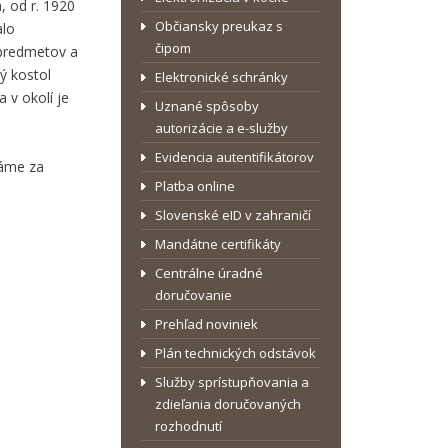
 od r. 1920
Občiansky preukaz s
alo
čipom
 predmetov a
ý kostol
Elektronické schránky
 v okolí je
Uznané spôsoby
autorizácie a e-služby
Evidencia autentifikátorov
dáme za
Platba online
Slovenské eID v zahraničí
Mandátne certifikáty
Centrálne úradné
doručovanie
Prehľad noviniek
Plán technických odstávok
Služby sprístupňovania a
zdieľania doručovaných
rozhodnutí