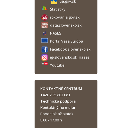
ua.gov.sk
Štatistiky
rokovania.gov.sk
data.slovensko.sk
NASES
Portál Vaša Európa
Facebook slovensko.sk
ig/slovensko.sk_nases
Youtube
KONTAKTNÉ CENTRUM
+421 2 35 803 083
Technická podpora
Kontaktný formulár
Pondelok až piatok
8.00 - 17.00 h