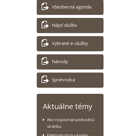
Všeobecná agenda
Nájsť službu
Vybrané e-služby
Návody
Sprievodca
Aktuálne témy
Ako rozpoznať podvodnú
stránku
Elektronizácia v kocke