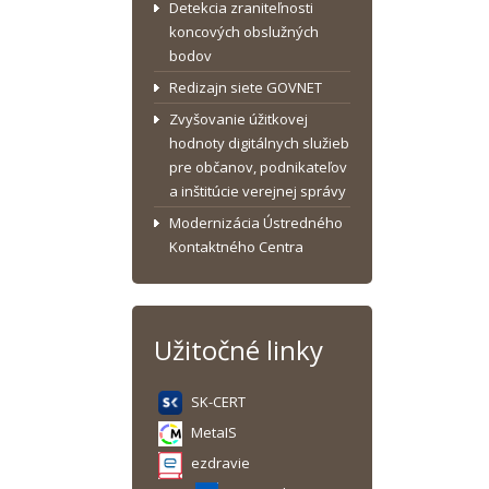
Detekcia zraniteľnosti
koncových obslužných
bodov
Redizajn siete GOVNET
Zvyšovanie úžitkovej
hodnoty digitálnych služieb
pre občanov, podnikateľov
a inštitúcie verejnej správy
Modernizácia Ústredného
Kontaktného Centra
Užitočné linky
SK-CERT
MetaIS
ezdravie