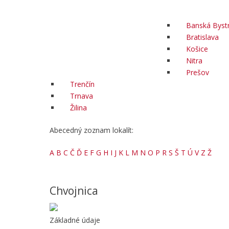
Banská Bystr
Bratislava
Košice
Nitra
Prešov
Trenčín
Trnava
Žilina
Abecedný zoznam lokalít:
A
B
C
Č
Ď
E
F
G
H
I
J
K
L
M
N
O
P
R
S
Š
T
Ú
V
Z
Ž
Chvojnica
Základné údaje