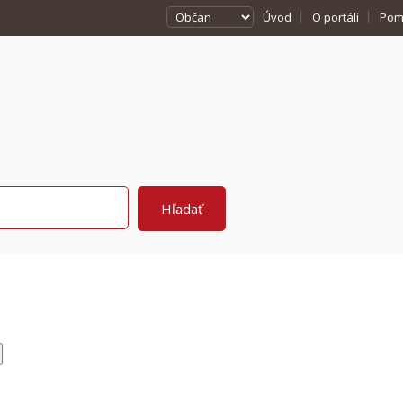
Úvod
O portáli
Pom