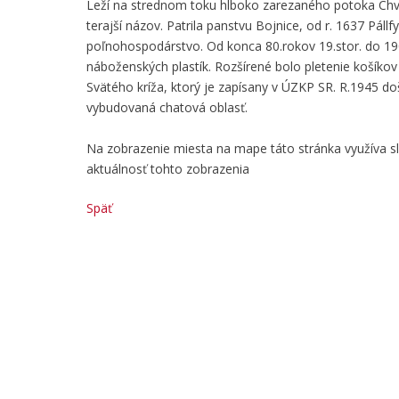
Leží na strednom toku hlboko zarezaného potoka Chvo
terajší názov. Patrila panstvu Bojnice, od r. 1637 Pá
poľnohospodárstvo. Od konca 80.rokov 19.stor. do 190
náboženských plastík. Rozšírené bolo pletenie košíkov 
Svätého kríža, ktorý je zapísany v ÚZKP SR. R.1945 do
vybudovaná chatová oblasť.
Na zobrazenie miesta na mape táto stránka využíva 
aktuálnosť tohto zobrazenia
Späť