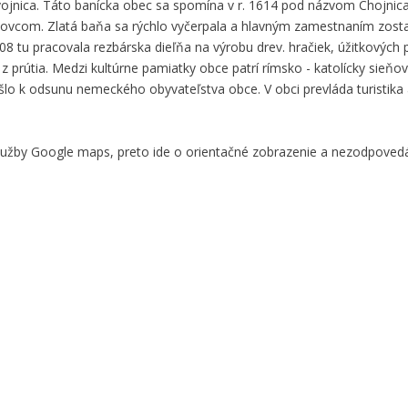
jnica. Táto banícka obec sa spomína v r. 1614 pod názvom Chojnica,
llfyovcom. Zlatá baňa sa rýchlo vyčerpala a hlavným zamestnaním zost
8 tu pracovala rezbárska dieľňa na výrobu drev. hračiek, úžitkových
z prútia. Medzi kultúrne pamiatky obce patrí rímsko - katolícky sieňov
šlo k odsunu nemeckého obyvateľstva obce. V obci prevláda turistika a
služby Google maps, preto ide o orientačné zobrazenie a nezodpove