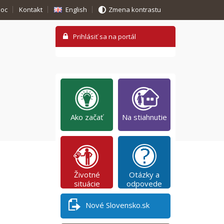
oc
Kontakt
English
Zmena kontrastu
Ako začať
Na stiahnutie
Životné
Otázky a
situácie
odpovede
Nové Slovensko.sk