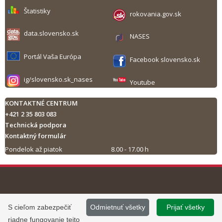
Štatistiky
rokovania.gov.sk
data.slovensko.sk
NASES
Portál Vaša Európa
Facebook slovensko.sk
ig/slovensko.sk_nases
Youtube
KONTAKTNÉ CENTRUM
+421 2 35 803 083
Technická podpora
Kontaktný formulár
Pondelok až piatok
8.00 - 17.00 h
Tlač obsahu
©
2013 - 2026, Slovensko.sk
Prevádzku stránky
S cieľom zabezpečiť
Odmietnuť všetky
Prijať všetky
Informácie zverejnené na portáli
www.slovensko.sk a správu jej
riadne fungovanie tejto