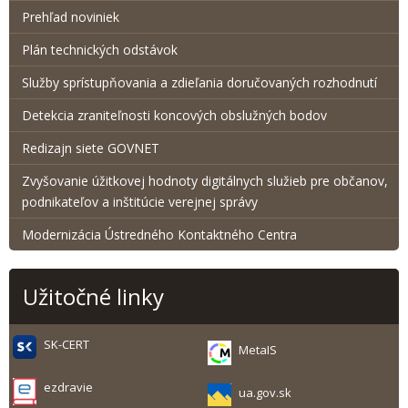
Prehľad noviniek
Plán technických odstávok
Služby sprístupňovania a zdieľania doručovaných rozhodnutí
Detekcia zraniteľnosti koncových obslužných bodov
Redizajn siete GOVNET
Zvyšovanie úžitkovej hodnoty digitálnych služieb pre občanov,
podnikateľov a inštitúcie verejnej správy
Modernizácia Ústredného Kontaktného Centra
Užitočné linky
SK-CERT
MetaIS
ezdravie
ua.gov.sk