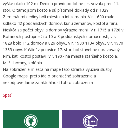
výške okolo 102 m. Dedina pravdepodobne jestvovala pred 11.
stor. O tamojšom kostole sú písomné doklady od r. 1329.
Zemepánmi dediny boli miestni a iní zemania. V r. 1600 malo
sídlisko 42 poddanských domov, kúriu zemanov, kostol a faru.
Neskôr sa počet obyv. a domov výrazne menil. V r. 1715 a 1720 v
Boťanoch postupne žilo 10 a 8 poddanských domácností, v r.
1828 bolo 112 domov a 826 obyv., v r. 1900 1134 obyv., v r. 1970
1335 obyv. Kaštieľ z polovice 17. stor. bol stavebne upravovaný.
Rím. kat. kostol postavili v r. 1907 na mieste staršieho kostola.
M. č.: boťany, kolónia.
Na zobrazenie miesta na mape táto stránka využíva služby
Google maps, preto ide o orientačné zobrazenie a
nezodpovedáme za aktuálnosť tohto zobrazenia
Späť