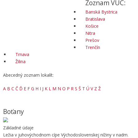
Zoznam VÚC:
Banská Bystrica
Bratislava
Košice
Nitra
Prešov
Trenčín
Trnava
Žilina
Abecedný zoznam lokalít:
A
B
C
Č
Ď
E
F
G
H
I
J
K
L
M
N
O
P
R
S
Š
T
Ú
V
Z
Ž
Boťany
Základné údaje
Ležia v juhovýchodnom cípe Východoslovenskej nížiny v nadm.