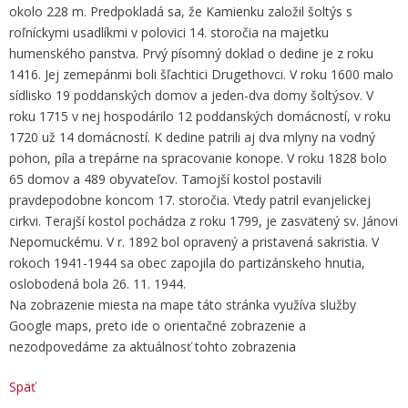
okolo 228 m. Predpokladá sa, že Kamienku založil šoltýs s
roľníckymi usadlíkmi v polovici 14. storočia na majetku
humenského panstva. Prvý písomný doklad o dedine je z roku
1416. Jej zemepánmi boli šľachtici Drugethovci. V roku 1600 malo
sídlisko 19 poddanských domov a jeden-dva domy šoltýsov. V
roku 1715 v nej hospodárilo 12 poddanských domácností, v roku
1720 už 14 domácností. K dedine patrili aj dva mlyny na vodný
pohon, píla a trepárne na spracovanie konope. V roku 1828 bolo
65 domov a 489 obyvateľov. Tamojší kostol postavili
pravdepodobne koncom 17. storočia. Vtedy patril evanjelickej
cirkvi. Terajší kostol pochádza z roku 1799, je zasvätený sv. Jánovi
Nepomuckému. V r. 1892 bol opravený a pristavená sakristia. V
rokoch 1941-1944 sa obec zapojila do partizánskeho hnutia,
oslobodená bola 26. 11. 1944.
Na zobrazenie miesta na mape táto stránka využíva služby
Google maps, preto ide o orientačné zobrazenie a
nezodpovedáme za aktuálnosť tohto zobrazenia
Späť