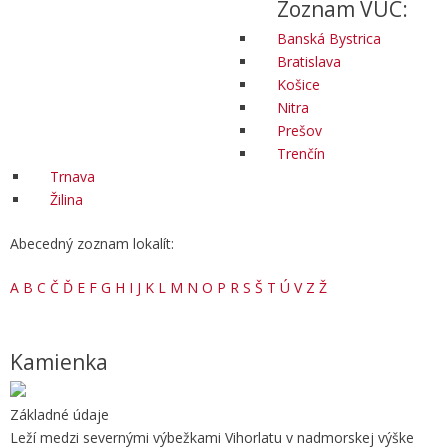
Zoznam VÚC:
Banská Bystrica
Bratislava
Košice
Nitra
Prešov
Trenčín
Trnava
Žilina
Abecedný zoznam lokalít:
A
B
C
Č
Ď
E
F
G
H
I
J
K
L
M
N
O
P
R
S
Š
T
Ú
V
Z
Ž
Kamienka
Základné údaje
Leží medzi severnými výbežkami Vihorlatu v nadmorskej výške