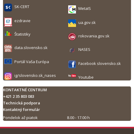
SK-CERT
MetaIS
ezdravie
ua.gov.sk
Štatistiky
rokovania.gov.sk
data.slovensko.sk
NASES
Portál Vaša Európa
Facebook slovensko.sk
ig/slovensko.sk_nases
Youtube
KONTAKTNÉ CENTRUM
+421 2 35 803 083
Technická podpora
Kontaktný formulár
Pondelok až piatok
8.00 - 17.00 h
Tlač obsahu